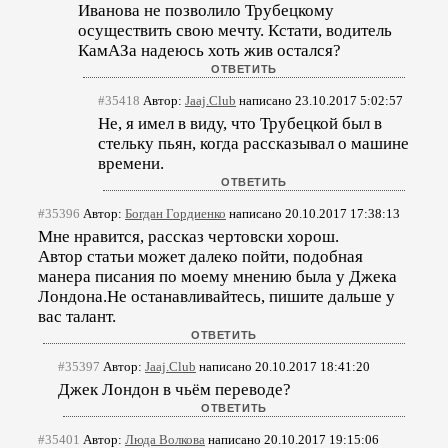
Иванова не позволило Трубецкому
осуществить свою мечту. Кстати, водитель
КамАЗа надеюсь хоть жив остался?
#35418
Автор:
Jaaj.Club
написано 23.10.2017 5:02:57
Не, я имел в виду, что Трубецкой был в
стельку пьян, когда рассказывал о машине
времени.
#35396
Автор:
Богдан Гордиенко
написано 20.10.2017 17:38:13
Мне нравится, рассказ чертовски хорош.
Автор статьи может далеко пойти, подобная
манера писания по моему мнению была у Джека
Лондона.Не останавливайтесь, пишите дальше у
вас талант.
#35397
Автор:
Jaaj.Club
написано 20.10.2017 18:41:20
Джек Лондон в чьём переводе?
#35401
Автор:
Люда Волкова
написано 20.10.2017 19:15:06