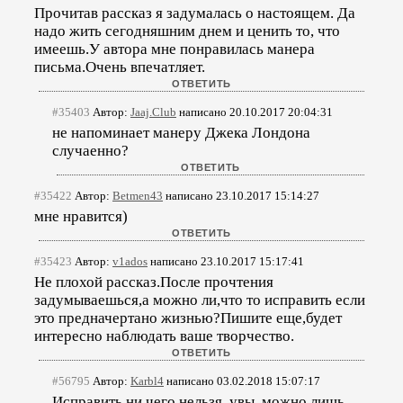
Прочитав рассказ я задумалась о настоящем. Да
надо жить сегодняшним днем и ценить то, что
имеешь.У автора мне понравилась манера
письма.Очень впечатляет.
#35403
Автор:
Jaaj.Club
написано 20.10.2017 20:04:31
не напоминает манеру Джека Лондона
случаенно?
#35422
Автор:
Betmen43
написано 23.10.2017 15:14:27
мне нравится)
#35423
Автор:
v1ados
написано 23.10.2017 15:17:41
Не плохой рассказ.После прочтения
задумываешься,а можно ли,что то исправить если
это предначертано жизнью?Пишите еще,будет
интересно наблюдать ваше творчество.
#56795
Автор:
Karbl4
написано 03.02.2018 15:07:17
Исправить ни чего нельзя, увы, можно лишь