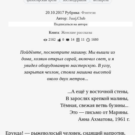
философская проза
постмодернизм
метапроза
20.10.2017
Рубрика:
Фэнтези
Автор:
Jaaj.Club
Книга:
Женские рассказы
2162
0
14
11
1680
Пойдёмте, посмотрите машину. Мы вышли из
дома, хозяин открыл сарай, включил свет, и я
увидел оборудованную мастерскую. В углу,
закрытая чехлом, стояла машина высотой
около двух метров...
...А ещё у восточной стены,
В зарослях крепкой малины,
Тёмная, свежая ветвь бузины...
Это — письмо от Марины.
Анна Ахматова, 1961 г.
Ерунда! — рыжеволосый человек, сидящий напротив,