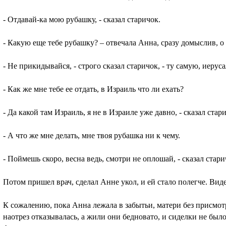
- Отдавай-ка мою рубашку, - сказал старичок.
- Какую еще тебе рубашку? – отвечала Анна, сразу домыслив, о 
- Не прикидывайся, - строго сказал старичок, - ту самую, иеру
- Как же мне тебе ее отдать, в Израиль что ли ехать?
- Да какой там Израиль, я не в Израиле уже давно, - сказал стар
- А что же мне делать, мне твоя рубашка ни к чему.
- Поймешь скоро, весна ведь, смотри не оплошай, - сказал стар
Потом пришел врач, сделал Анне укол, и ей стало полегче. Вид
К сожалению, пока Анна лежала в забытьи, матери без присмотр
наотрез отказывалась, а жили они бедновато, и сиделки не был