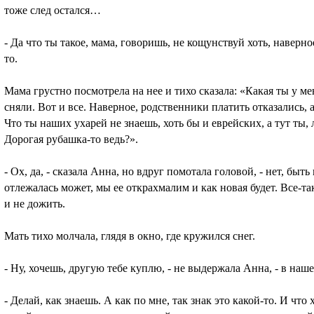
тоже след остался…
- Да что ты такое, мама, говоришь, не кощунствуй хоть, наверно
то.
Мама грустно посмотрела на нее и тихо сказала: «Какая ты у ме
сняли. Вот и все. Наверное, родственники платить отказались, 
Что ты наших ухарей не знаешь, хоть бы и еврейских, а тут ты,
Дорогая рубашка-то ведь?».
- Ох, да, - сказала Анна, но вдруг помотала головой, - нет, быть
отлежалась может, мы ее открахмалим и как новая будет. Все-та
и не дожить.
Мать тихо молчала, глядя в окно, где кружился снег.
- Ну, хочешь, другую тебе куплю, - не выдержала Анна, - в наше
- Делай, как знаешь. А как по мне, так знак это какой-то. И что