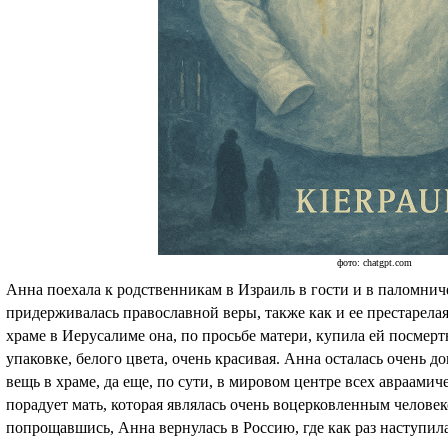
фото: chatgpt.com
Анна поехала к родственникам в Израиль в гости и в паломниче
придерживалась православной веры, также как и ее престарелая 
храме в Иерусалиме она, по просьбе матери, купила ей посмер
упаковке, белого цвета, очень красивая. Анна осталась очень д
вещь в храме, да еще, по сути, в мировом центре всех авраамиче
порадует мать, которая являлась очень воцерковленным человек
попрощавшись, Анна вернулась в Россию, где как раз наступил