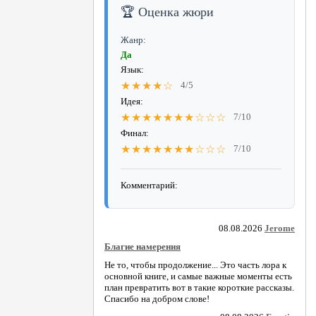
🏆 Оценка жюри
Жанр:
Да
Язык:
★★★★☆
4/5
Идея:
★★★★★★★☆☆☆
7/10
Финал:
★★★★★★★☆☆☆
7/10
Комментарий:
08.08.2026
Jerome
Благие намерения
Не то, чтобы продолжение... Это часть лора к
основной книге, и самые важные моменты есть
план превратить вот в такие короткие рассказы.
Спасибо на добром слове!