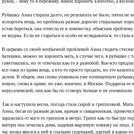
рукой, - зиму то я переживу, зимой хоронить хлопотно, а весной 
Рубашку Анна стирала долго, но результата не было, пятна не 
испортить вещь, но пробовала разные дорогие стиральные поро
устав бороться, она отнесла ее в химчистку, объяснив проблему
не видны. Если не стараться и особо не вглядываться, то стала
В церковь со своей необычной проблемой Анна сходить стеснял
батюшки, можно ли хоронить мать, в случае чего, в рубашке с
советовалась, но те отвечали как-то в разнобой. Кое-кто предла
все-таки из храма вещь, а кто-то просто продать, но это казал
делом. В общем, она снова упаковала уже почищенную рубашк
новую, снова в храме, но уже, конечно, в Москве. Подарила ее на
иерусалимской, они как бы по сговору больше и не упоминали.
Так и наступила весна, погода стала сырой и гриппозной. Мать 
Анна, бегая по разным делам, врачам и священникам, промочила
заразилась от кого-то гриппом в метро. Грипп как-то быстро пе
матери она лечилась дома, надевая марлевую повязку на лицо. 
час волка явился к ней в спальню седенький, одетый в какие-то