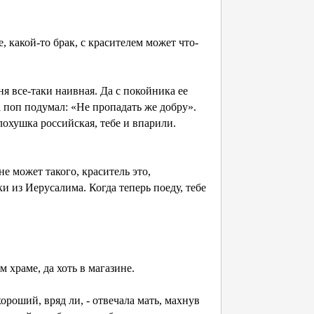
е, какой-то брак, с красителем может что-
ня все-таки наивная. Да с покойника ее
а поп подумал: «Не пропадать же добру».
 лохушка российская, тебе и впарили.
 не может такого, краситель это,
ки из Иерусалима. Когда теперь поеду, тебе
м храме, да хоть в магазине.
 хороший, вряд ли, - отвечала мать, махнув