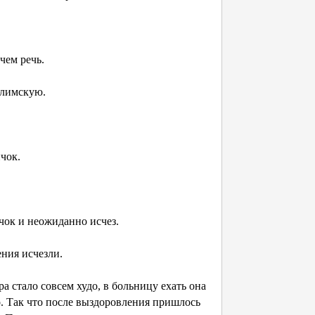
чем речь.
салимскую.
ичок.
ичок и неожиданно исчез.
ения исчезли.
а стало совсем худо, в больницу ехать она
о. Так что после выздоровления пришлось