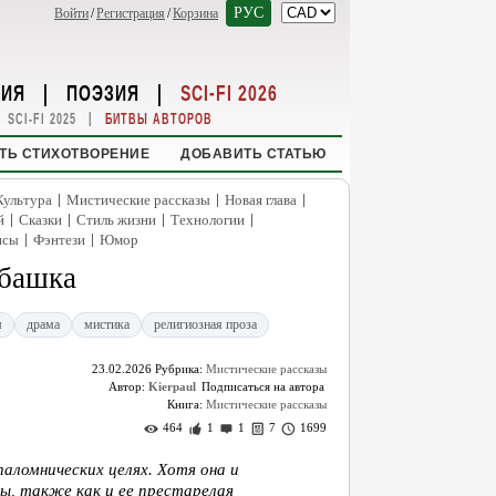
РУС
Войти
/
Регистрация
/
Корзина
НИЯ
|
ПОЭЗИЯ
|
SCI-FI 2026
|
SCI-FI 2025
БИТВЫ АВТОРОВ
ТЬ СТИХОТВОРЕНИЕ
ДОБАВИТЬ СТАТЬЮ
|
|
|
Культура
Мистические рассказы
Новая глава
|
|
|
|
й
Сказки
Стиль жизни
Технологии
|
|
нсы
Фэнтези
Юмор
убашка
м
драма
мистика
религиозная проза
23.02.2026
Рубрика:
Мистические рассказы
Автор:
Kierpaul
Книга:
Мистические рассказы
464
1
1
7
1699
паломнических целях. Хотя она и
ы, также как и ее престарелая