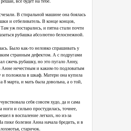
решай, все будет на тебе.
исчезали. В стиральной машине она боялась
шки и отбеливатель. В конце концов,
. Там уж постарались, и пятна стали почти
 казаться рубашка абсолютно белоснежной.
ась. Было как-то неловко спрашивать у
 таким странным дефектом. А с подругами
гал сжечь рубашку, но это пугало Анну,
ось Анне нечестным и каким-то подловатым
у и положила в шкаф. Матери она купила
 8 марта, и мать была довольна, а о той,
чувствовала себя совсем худо, да и сама
 ноги и сильно простудилась, точнее,
решел в воспаление легких, но из-за
На пике болезни Анна начала бредить, и в
 лохмотья, старичок.