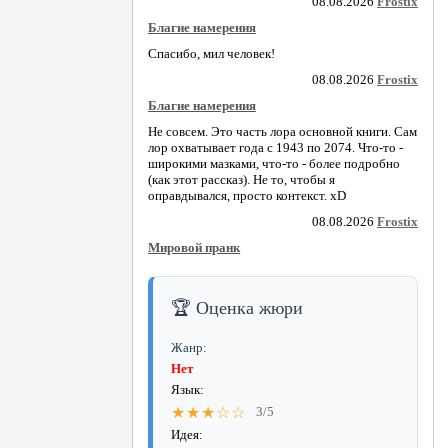
08.08.2026
Frostix
Благие намерения
Спасибо, мил человек!
08.08.2026
Frostix
Благие намерения
Не совсем. Это часть лора основной книги. Сам
лор охватывает года с 1943 по 2074. Что-то -
широкими мазками, что-то - более подробно
(как этот рассказ). Не то, чтобы я
оправдывался, просто контекст. xD
08.08.2026
Frostix
Мировой пранк
🏆 Оценка жюри
Жанр:
Нет
Язык:
★★★☆☆
3/5
Идея: