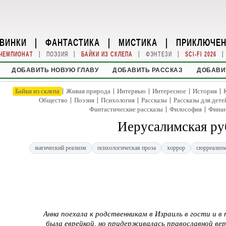
ВИНКИ
|
ФАНТАСТИКА
|
МИСТИКА
|
ПРИКЛЮЧЕ
|
|
|
|
|
ЧЕМПИОНАТ
ПОЭЗИЯ
БАЙКИ ИЗ СКЛЕПА
ФЭНТЕЗИ
SCI-FI 2026
ДОБАВИТЬ НОВУЮ ГЛАВУ
ДОБАВИТЬ РАССКАЗ
ДОБАВИ
|
|
|
|
|
Байки из склепа
Живая природа
Интервью
Интересное
История
|
|
|
|
Общество
Поэзия
Психология
Рассказы
Рассказы для дете
|
|
Фантастические рассказы
Философия
Фина
Иерусалимская р
магический реализм
психологическая проза
хоррор
сюрреализ
Анна поехала к родственникам в Израиль в гости и в 
была еврейкой, но придерживалась православной вер