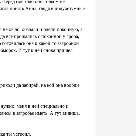
. Перед смертью они толком не
могла понять Анна, глядя в полубезумные
л не было, обмыли и одели покойную, а
да все прощались с покойной у гроба,
 готовилась она к какой-то загробной
обморок. И тут к ней снова пришел
 приходи да забирай, на кой она вообще
ь нужно, меня в ней специально и
шансы в загробье иметь. А тут видишь,
яка ты устроил.