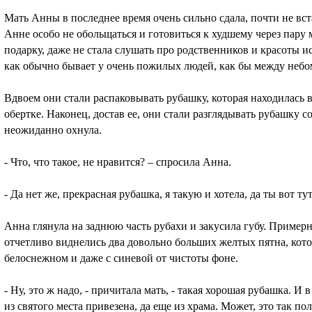
Мать Анны в последнее время очень сильно сдала, почти не вст
Анне особо не обольщаться и готовиться к худшему через пару 
подарку, даже не стала слушать про родственников и красоты 
как обычно бывает у очень пожилых людей, как бы между небо
Вдвоем они стали распаковывать рубашку, которая находилась
обертке. Наконец, достав ее, они стали разглядывать рубашку со
неожиданно охнула.
- Что, что такое, не нравится? – спросила Анна.
- Да нет же, прекрасная рубашка, я такую и хотела, да ты вот ту
Анна глянула на заднюю часть рубахи и закусила губу. Примерно 
отчетливо виднелись два довольно больших желтых пятна, кот
белоснежном и даже с синевой от чистоты фоне.
- Ну, это ж надо, - причитала мать, - такая хорошая рубашка. И в
из святого места привезена, да еще из храма. Может, это так п