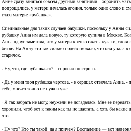
Анне сразу заняться совсем другими занятиями – хоронить мать
попрощались, у матери началась агония, только одно слово и с
глаза матери: «рубашка».
Специальные для таких случаев бабушки, поскольку у Анны си
рубашку Анна им дала новую, ту которую купила в Москве. Ког
Анна вдруг заметила, что у матери крепко сжаты кулаки, словно
битве. На Анну это так сильно подействовало, что она упала в 
старичок.
- Ну, что, где рубашка-то? – спросил он строго.
- Да у меня твоя рубашка чертова, - в сердцах отвечала Анна, -
тебе, мне-то точно не нужна уже.
- Я так забрать не могу, неужели не догадалась. Мне ее передат
хоронили, чтоб вот к таким как ты не шастать, а хоть бы какие 
что…
- Ну что? Кто ты такой, да я причем? Воспаление — вот наверн