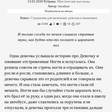
13.02.2020
Рубрика:
Мистические рассказы
Автор:
tarakan
Книга:
Страшилки для маленьких девочек и мальчиков
5144
2
1
14
247
И только соседи по ночам слышали странные
звуки, как будто кто-то ползает и царапает
пол
Одна девочка услышала историю про Девочку и
ожившие отстриженные Ногти и испугалась. Она
решила совсем не стричь ногти и отращивать их. Они
росли и росли, становились длиннее и больше, а
девочка скрывала это от родителей и не говорила им
ничего. И она стала замечать, что ногти стали ей
мешать. Ногти как-бы случайно стали царапать всех,
кто брал её за руку, а один раз, когда она ехала в школу
на автобусе, даже схватились за поручень и не
отпускали, и девочка проехала три остановки дальше