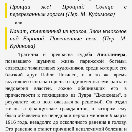
Прощай же! Прощай!
Солнце с
перерезанным горлом
(Пер. М. Кудимова)
или
Канат, сплетенный из криков.
Звон колоколов
над Европой.
Повешенные века.
(Пер. М.
Кудинова)
Трагична и прекрасна судьба
Аполлинера
,
познавшего шумную жизнь парижской богемы,
созвездие талантливых художников, среди которых его
близкий друг Пабло Пикассо, и в то же время
вкусившего сполна горечь от одиночества эмигранта и
недоверия властей, ложно обвинивших его в
причастности к похищению из Лувра "Джоконды", в
результате чего поэт оказался за решеткой. Он отдал
жизнь за французское гражданство, о котором ему
было объявлено на передовой первой мировой 9 марта
1916 года, незадолго до осколочного ранения в голову.
Это ранение и станет причиной неизлечимой болезни и