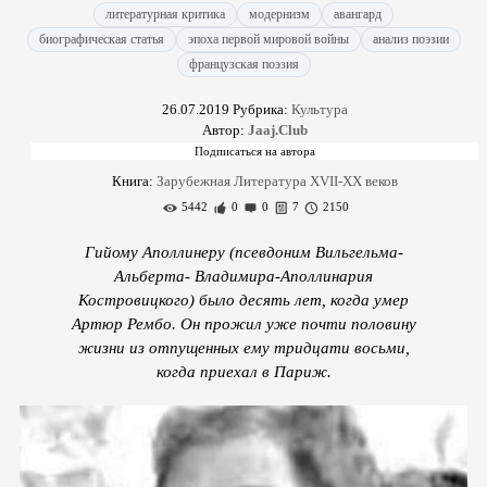
литературная критика
модернизм
авангард
биографическая статья
эпоха первой мировой войны
анализ поэзии
французская поэзия
26.07.2019
Рубрика:
Культура
Автор:
Jaaj.Club
Книга:
Зарубежная Литература XVII-XX веков
5442
0
0
7
2150
Гийому Аполлинеру (псевдоним Вильгельма-
Альберта- Владимира-Аполлинария
Костровицкого) было десять лет, когда умер
Артюр Рембо. Он прожил уже почти половину
жизни из отпущенных ему тридцати восьми,
когда приехал в Париж.