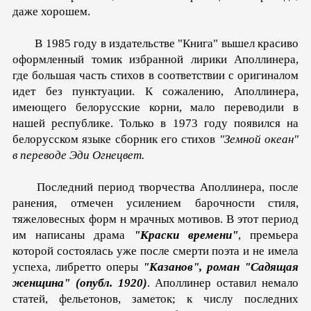
даже хорошем.
В 1985 году в издательстве "Книга" вышел красиво
оформленный томик избранной лирики Аполлинера,
где большая часть стихов в соответствии с оригиналом
идет без пунктуации. К сожалению, Аполлинера,
имеющего белорусские корни, мало переводили в
нашей республике. Только в 1973 году появился на
белорусском языке сборник его стихов
"Земной океан"
в переводе Эди Огнецвет.
Последний период творчества Аполлинера, после
ранения, отмечен усилением барочности стиля,
тяжеловесных форм н мрачных мотивов. В этот период
им написаны драма
"Краски времени"
, премьера
которой состоялась уже после смерти поэта и не имела
успеха, либретто оперы
"Казанов", роман "Садящая
женщина" (опубл. 1920)
. Аполлинер оставил немало
статей, фельетонов, заметок; к числу последних