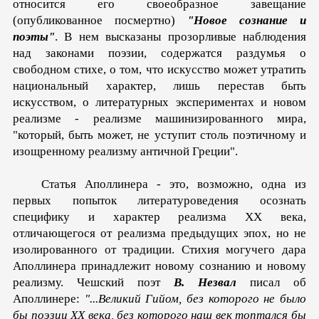
относится его своеобразное завещание
(опубликованное посмертно)
"Новое сознание и
поэты"
. В нем высказаны прозорливые наблюдения
над законами поэзии, содержатся раздумья о
свободном стихе, о том, что искусство может утратить
национальный характер, лишь перестав быть
искусством, о литературных экспериментах и новом
реализме - реализме машинизированного мира,
"который, быть может, не уступит столь поэтичному и
изощренному реализму античной Греции".
Статья Аполлинера - это, возможно, одна из
первых попыток литературоведения осознать
специфику и характер реализма XX века,
отличающегося от реализма предыдущих эпох, но не
изолированного от традиции. Стихия могучего дара
Аполлинера принадлежит новому сознанию и новому
реализму. Чешский поэт
В. Незвал
писал об
Аполлинере:
"...Великий Гийом, без которого не было
бы поэзии XX века, без которого наш век топтался бы