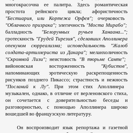
многокрасочна ее палитра. Здесь романтическая
простота рейнского цикла; афористичность
"Бестиария, или Кортежа Орфея";
очерковость
"Облачного призрака";
элегичность
"Моста Мирабо";
балладность
"Белорунных ручьев Ханаана...";
гротескность
"Грудей Тирезия", сделавших Аполлинера
опекуном сюрреализма; исповедальность "Жалоб
солдата-артиллериста из Дакара";
меланхоличность
"Скромной Лизи";
неистовость
"В тюрьме Санте";
вийоновская восторженность
"Кубистов",
напоминающих эротическую раскрепощенность
рисунков позднего Пикассо; страстность и нежность
"Посланий к Лу"
. При этом стих Аполлинера
музыкален, однако, в отличие от верленовского стиха,
он сочетается с доверительностью беседы и
разговорностью, с помощью Аполлинера широко
вошедшей во французскую литературу.
Он воспроизводит язык репортажа и газетной