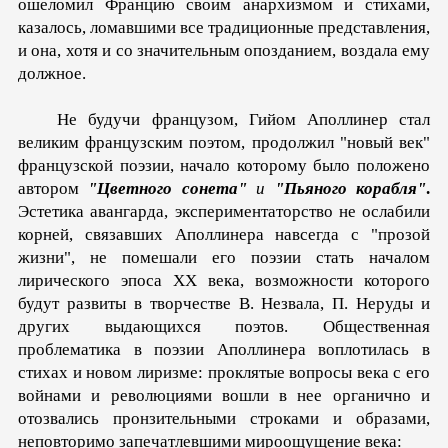
ошеломил Францию своим анархизмом и стихами,
казалось, ломавшими все традиционные представления,
и она, хотя и со значительным опозданием, воздала ему
должное.
Не будучи французом, Гийом Аполлинер стал
великим французским поэтом, продолжил "новый век"
французской поэзии, начало которому было положено
автором
"Цветного сонета"
и
"Пьяного корабля"
.
Эстетика авангарда, экспериментаторство не ослабили
корней, связавших Аполлинера навсегда с "прозой
жизни", не помешали его поэзии стать началом
лирического эпоса XX века, возможности которого
будут развиты в творчестве В. Незвала, П. Неруды и
других выдающихся поэтов. Общественная
проблематика в поэзии Аполлинера воплотилась в
стихах и новом лиризме: проклятые вопросы века с его
войнами и революциями вошли в нее органично и
отозвались пронзительными строками и образами,
неповторимо запечатлевшими мироощущение века: