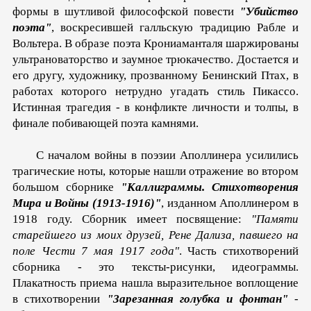
формы в шутливой философской повести
"Убийство
поэта"
, воскресившей галльскую традицию Рабле и
Вольтера. В образе поэта Крониаманталя шаржированы
ультрановаторство и заумное трюкачество. Достается и
его другу, художнику, прозванному Бенинский Птах, в
работах которого нетрудно угадать стиль Пикассо.
Истинная трагедия - в конфликте личности и толпы, в
финале побивающей поэта камнями.
С началом войны в поэзии Аполлинера усилились
трагические ноты, которые нашли отражение во втором
большом сборнике
"Каллиграммы. Стихотворения
Мира и Войны (1913-1916)"
, изданном Аполлинером в
1918 году. Сборник имеет посвящение:
"Памяти
старейшего из моих друзей, Рене Дализа, павшего на
поле Чести 7 мая 1917 года"
. Часть стихотворений
сборника - это тексты-рисунки, идеограммы.
Плакатность приема нашла выразительное воплощение
в стихотворении
"Зарезанная голубка и фонтан"
-