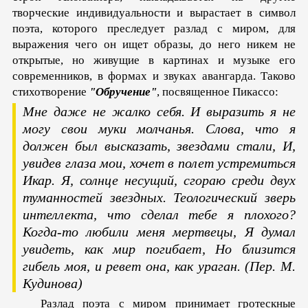
творческие индивидуальности и вырастает в символ
поэта, которого преследует разлад с миром, для
выражения чего он ищет образы, до него никем не
открытые, но живущие в картинах и музыке его
современников, в формах и звуках авангарда. Таково
стихотворение
"Обручение"
, посвященное Пикассо:
Мне даже не жалко себя. И выразить я не
могу свои муки молчанья.
Слова, что я
должен был высказать, звездами стали,
И,
увидев глаза мои, хочет в полет устремиться
Икар.
Я, солнце несущий, сгораю среди двух
туманностей звездных.
Теологический зверь
интеллекта, что сделал тебе
я плохого?
Когда-то любили меня мертвецы,
Я думал
увидеть, как мир погибает,
Но близится
гибель моя, и ревет она, как ураган.
(Пер. М.
Кудинова)
Разлад поэта с миром принимает гротескные