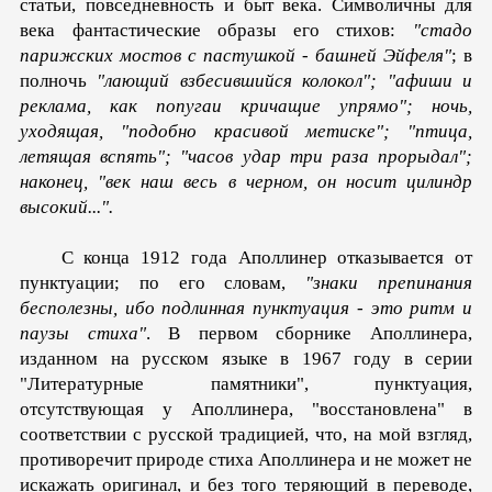
статьи, повседневность и быт века. Символичны для
века фантастические образы его стихов:
"стадо
парижских мостов с пастушкой - башней Эйфеля"
; в
полночь
"лающий взбесившийся колокол"; "афиши и
реклама, как попугаи кричащие упрямо"; ночь,
уходящая, "подобно красивой метиске"; "птица,
летящая вспять"; "часов удар три раза прорыдал";
наконец, "век наш весь в черном, он носит цилиндр
высокий...".
С конца 1912 года Аполлинер отказывается от
пунктуации; по его словам,
"знаки препинания
бесполезны, ибо подлинная пунктуация - это ритм и
паузы стиха"
. В первом сборнике Аполлинера,
изданном на русском языке в 1967 году в серии
"Литературные памятники", пунктуация,
отсутствующая у Аполлинера, "восстановлена" в
соответствии с русской традицией, что, на мой взгляд,
противоречит природе стиха Аполлинера и не может не
искажать оригинал, и без того теряющий в переводе,