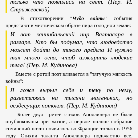
только что появились на свет.
(Пер. И.
Стрижевской)
В стихотворении
"Чудо войны"
события
предстают в мистическом образе пира голодной земли:
И вот каннибальский пир Валтасара в
разгаре.
Кто бы подумал, что людоедство
может дойти до такого предела
И нужно
так много огня, чтоб изжарить людские
тела!
(Пер. М. Кудинова)
Вместе с ротой поэт вливается в "тягучую мягкость
войны":
Я ложе вырыл себе и теку по нему,
разветвляясь на тысячи маленьких, но
вездесущих потоков.
(Пер. М. Кудинова)
Более двух третей стихов Аполлинера не были
опубликованы при жизни, а первое полное собрание
сочинений поэта появилось во Франции только в 1956
году. Стихии таланта Аполлинера подвластно все,