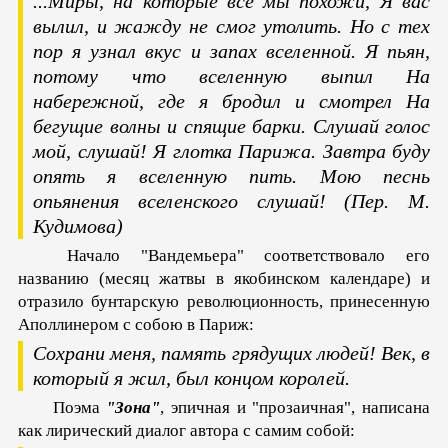
...Миры, на которые все мы похожи,
Я вас
вылил, и жажду не смог утолить.
Но с тех
пор я узнал вкус и запах вселенной.
Я пьян,
потому что вселенную выпил
На
набережной, где я бродил и смотрел
На
бегущие волны и спящие барки.
Слушай голос
мой, слушай! Я глотка Парижа.
Завтра буду
опять я вселенную пить.
Мою песнь
опьянения вселенского слушай!
(Пер. М.
Кудимова)
Начало "Вандемьера" соответствовало его
названию (месяц жатвы в якобинском календаре) и
отразило бунтарскую революционность, принесенную
Аполлинером с собою в Париж:
Сохрани меня, память грядущих людей! Век, в
который я жил, был концом королей.
Поэма
"Зона"
, эпичная и "прозаичная", написана
как лирический диалог автора с самим собой: