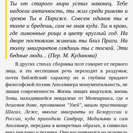
Ты от старого мира устал наконец.
Тебе
надоела античность, ты жил среди римлян и
греков
Ты в Париже. Совсем одинок ты в
толпе и бредешь, сам не зная куда.
Ты в краю,
где лимонные рощи в цвету круглый год.
На
дворе постоялом живешь ты близ Праги.
На
толпу эмигрантов глядишь ты с тоской. Эти
бедные люди...
(Пер. М. Кудинова)
В других стихах сборника поэт говорит от первого
лица, и эта неспешная речь переходит в раздумья;
почти библейский характер их и глубина придают
философской поэзии Аполлинера монументальность, не
лишая современности. Жизнь нищих кварталов, жизнь
Зоны, находившейся невдалеке от Монпарнаса, где
в
дешевом доме, прозванном "Улей", нашли пристанище
Шагал, Леже, многие эмигранты из Белоруссии и
России, куда приходили Сандрар, Модильяни и сам
Аполлинер
, передана в конкретных образах, в символах
века рекламы и техники. Они наслаиваются на исповедь