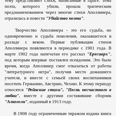
тему представляют стихи, написанные в Праге. Тема
поэта, которого убили, прошла трагическим
предзнаменованием через многие стихи Аполлинера,
отразилась в повести
"Убийство поэта"
.
Творчество Аполлинера - это его судьба, но
одновременно и судьба поколения, оказавшегося в
разладе с веком. Первые публикации стихов
Аполлинера появляются в периодике с 1901 года. В
марте 1902 года напечатан его рассказ
"Ересиарх"
,
под которым впервые поставлен псевдоним. Это было
время, когда Аполлинер смог отказаться от работы
"литературного негра", получив место домашнего
учителя, и вместе с семьей своих воспитанников
посетить Германию, Австрию, Чехию. К этому периоду
относятся
"Рейнские стихи", "Песнь несчастного в
любви"
, вместе с другими составившие сборник
"Алкоголи"
, изданный в 1913 году.
В 1908 году ограниченным тиражом издана книга