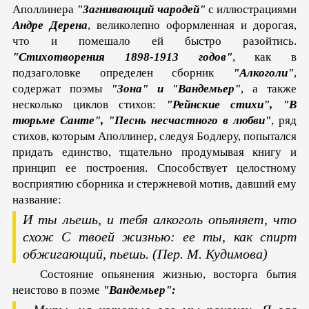
Аполлинера
"Загнивающий чародей"
с иллюстрациями
Андре Дерена
, великолепно оформленная и дорогая,
что и помешало ей быстро разойтись.
"Стихотворения 1898-1913 годов"
, как в
подзаголовке определен сборник
"Алкоголи"
,
содержат поэмы
"Зона" и "Вандемьер"
, а также
несколько циклов стихов:
"Рейнские стихи", "В
тюрьме Санте", "Песнь несчастного в любви"
, ряд
стихов, которым Аполлинер, следуя Бодлеру, попытался
придать единство, тщательно продумывая книгу и
принцип ее построения. Способствует целостному
восприятию сборника и стержневой мотив, давший ему
название:
И ты льешь, и тебя алкоголь опьяняет, что
схож
С твоей жизнью: ее ты, как спирт
обжигающий,
пьешь.
(Пер. М. Кудимова)
Состояние опьянения жизнью, восторга бытия
неистово в поэме
"Вандемьер":