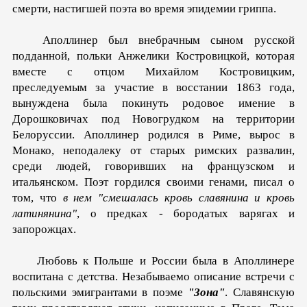
смерти, настигшей поэта во время эпидемии гриппа.
Аполлинер был внебрачным сыном русской
подданной, польки Анжелики Костровицкой, которая
вместе с отцом Михайлом Костровицким,
преследуемым за участие в восстании 1863 года,
вынуждена была покинуть родовое имение в
Дорошковичах под Новогрудком на территории
Белоруссии. Аполлинер родился в Риме, вырос в
Монако, неподалеку от старых римских развалин,
среди людей, говоривших на французском и
итальянском. Поэт гордился своими генами, писал о
том, что
в нем "смешалась кровь славянина и кровь
латинянина"
, о предках - бородатых варягах и
запорожцах.
Любовь к Польше и России была в Аполлинере
воспитана с детства. Незабываемо описание встречи с
польскими эмигрантами в поэме
"Зона"
. Славянскую