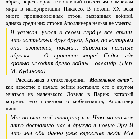
образ, через сорок лет ставший известным символом
мира в интерпретации Пикассо. В поэзии XX века
много проникновенных строк, вызванных войной,
однако среди них строки Аполлинера нельзя не узнать:
Я уезжал, унося в своем сердце все армии.
что истребляли друг друга,
Края, по которым
они, извиваясь, ползли...
Зарезаны нежные
образы...
...О кровавое море!
Сады, где
кровью исходит древо войны - олеандр.
(Пер.
М. Кудинова)
Рассказывая в стихотворении
"Маленькое авто"
,
как известие о начале войны заставило его с другом
мчаться из маленького Довиля в Париж, который
встретил его приказом о мобилизации, Аполлинер
пишет:
Мы поняли мой товарищ и я
Что маленькое
авто доставило нас в другую в новую Эру
И
что мы оба давно уже взрослые люди
Мы