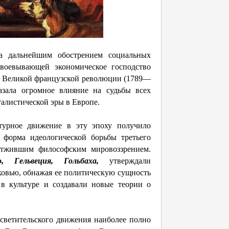
а дальнейшим обострением социальных
авоевывающей экономическое господство
ды Великой французской революции (1789—
казала огромное влияние на судьбы всех
талистической эры в Европе.
турное движение в эту эпоху получило
 форма идеологической борьбы третьего
 отжившим философским мировоззрением.
, Гельвеция, Гольбаха,
утверждали
рковью, обнажая ее политическую сущность
 в культуре и создавали новые теории о
ветительского движения наиболее полно