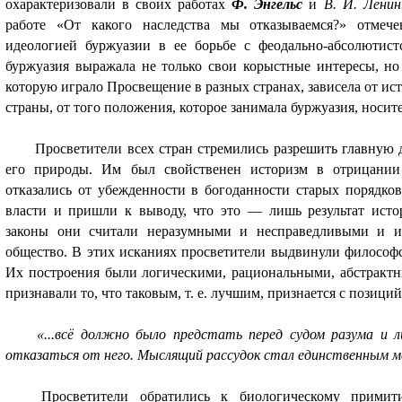
охарактеризовали в своих работах
Ф. Энгельс
и
В. И. Ленин
работе «От какого наследства мы отказываемся?» отмече
идеологией буржуазии в ее борьбе с феодально-абсолютист
буржуазия выражала не только свои корыстные интересы, но
которую играло Просвещение в разных странах, зависела от ис
страны, от того положения, которое занимала буржуазия, носи
Просветители всех стран стремились разрешить главную
его природы. Им был свойственен историзм в отрицании
отказались от убежденности в богоданности старых порядков
власти и пришли к выводу, что это — лишь результат истор
законы они считали неразумными и несправедливыми и и
общество. В этих исканиях просветители выдвинули философс
Их построения были логическими, рациональными, абстракт
признавали то, что таковым, т. е. лучшим, признается с позици
«...всё должно было предстать перед судом разума и л
отказаться от него. Мыслящий рассудок стал единственным м
Просветители обратились к биологическому примити