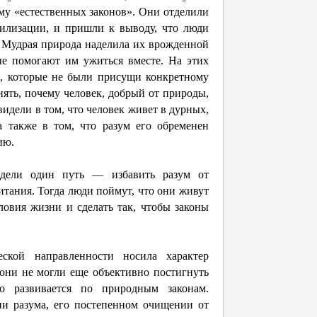
му «естественных законов». Они отделили
вилизации, и пришли к выводу, что люди
 Мудрая природа наделила их врожденной
ые помогают им ужиться вместе. На этих
», которые не были присущи конкретному
ять, почему человек, добрый от природы,
видели в том, что человек живет в дурных,
а также в том, что разум его обременен
гию.
видели один путь — избавить разум от
питания. Тогда люди поймут, что они живут
словия жизни и сделать так, чтобы законы
ской направленности носила характер
 они не могли еще объективно постигнуть
о развивается по природным законам.
ии разума, его постепенном очищении от