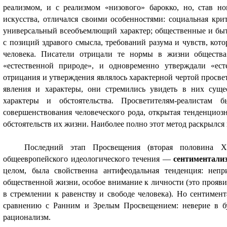
реализмом, и с реализмом «низового» барокко, но, став н
искусства, отличался своими особенностями: социальная кри
универсальный всеобъемлющий характер; общественные и бы
с позиций здравого смысла, требований разума и чувств, кот
человека. Писатели отрицали те нормы в жизни общества
«естественной природе», и одновременно утверждали «ест
отрицания и утверждения являлось характерной чертой просве
явления и характеры, они стремились увидеть в них суще
характеры и обстоятельства. Просветителям-реалистам 
совершенствования человеческого рода, открытая тенденциозн
обстоятельств их жизни. Наиболее полно этот метод раскрылся
Последний этап Просвещения (вторая половина XV
общеевропейского идеологического течения —
сентиментали
целом, была свойственна антифеодальная тенденция: непр
общественной жизни, особое внимание к личности (это прояви
в стремлении к равенству и свободе человека). Но сентиме
сравнению с Ранним и Зрелым Просвещением: неверие в б
рационализм.