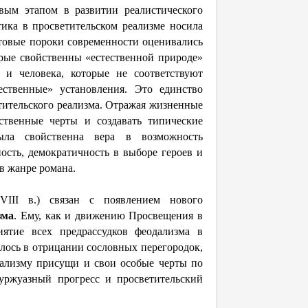
овым этапом в развитии реалистического
тика в просветительском реализме носила
товые пороки современности оценивались
орые свойственны «естественной природе»
 и человека, которые не соответствуют
ественные» установления. Это единство
тительского реализма. Отражая жизненные
ственные черты и создавать типические
была свойственна вера в возможность
ость, демократичность в выборе героев и
 в жанре романа.
III в.) связан с появлением нового
зма
. Ему, как и движению Просвещения в
иятие всех предрассудков феодализма в
лось в отрицании сословных перегородок,
нтализму присущи и свои особые черты по
уржуазный прогресс и просветительский