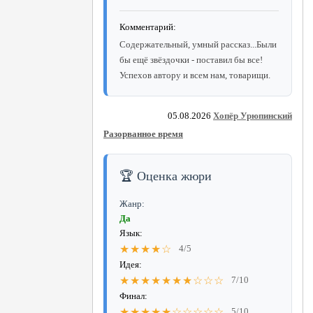
Комментарий:
Содержательный, умный рассказ...Были
бы ещё звёздочки - поставил бы все!
Успехов автору и всем нам, товарищи.
05.08.2026
Хопёр Урюпинский
Разорванное время
🏆 Оценка жюри
Жанр:
Да
Язык:
★★★★☆
4/5
Идея:
★★★★★★★☆☆☆
7/10
Финал:
★★★★★☆☆☆☆☆
5/10