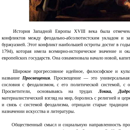
История Западной Европы XVIII века была отмечен
конфликтов между феодально-абсолютистским укладом и з
буржуазией. Этот конфликт наибольшей остроты достиг в го
1794), которая имела всемирно-историческое значение и о
европейских государств. Она ознаменовала начало новой, капи
Широкое прогрессивное идейное, философское и куль
название
Просвещения
. Просвещение — это универсальная
сословия с феодализмом, с его политической системой, с
Просветители, основываясь на трудах
Локка, Дидро
материалистический взгляд на мир, боролись с религией и це
и связь с системой феодализма, отрицали старые традиции
назначении искусства и литературы.
Общественный смысл и социальную направленность прос