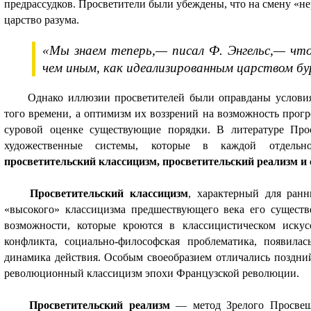
предрассудков. Просветители были убеждены, что на смену «н
царство разума.
«Мы знаем теперь,
— писал Ф. Энгельс,—
что
чем иным, как идеализированным царством бу
Однако иллюзии просветителей были оправданы услови
того времени, а оптимизм их воззрений на возможность прогр
суровой оценке существующие порядки. В литературе Про
художественные системы, которые в каждой отдельн
просветительский классицизм, просветительский реализм и
Просветительский классицизм
, характерный для ранн
«высокого» классицизма предшествующего века его существ
возможности, которые кроются в классицистическом искусс
конфликта, социально-философская проблематика, появилас
динамика действия. Особым своеобразием отличались поздни
революционный классицизм эпохи Французской революции.
Просветительский реализм
— метод Зрелого Просвеще