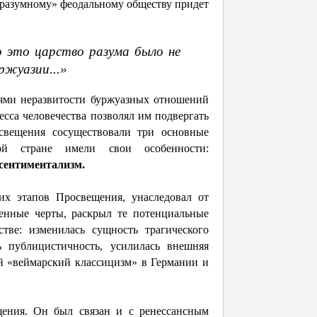
еразумному» феодальному обществу придет
 это царство разума было не
ржуазии...»
ями неразвитости буржуазных отношений
есса человечества позволял им подвергать
свещения сосуществовали три основные
ой стране имели свои особенности:
 сентиментализм.
их этапов Просвещения, унаследовал от
енные черты, раскрыл те потенциальные
тве: изменилась сущность трагического
ь публицистичность, усилилась внешняя
й «веймарский классицизм» в Германии и
ния. Он был связан и с ренессансным