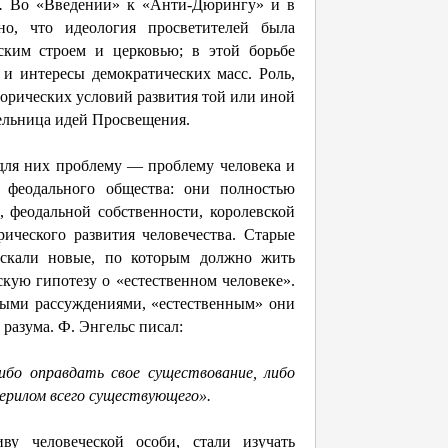
.
Во «Введении» к «Анти-Дюрингу» и в
но, что идеология просветителей была
ским строем и церковью; в этой борьбе
 и интересы демократических масс. Роль,
торических условий развития той или иной
тельница идей Просвещения.
 для них проблему — проблему человека и
 феодального общества: они полностью
, феодальной собственности, королевской
ического развития человечества. Старые
скали новые, по которым должно жить
кую гипотезу о «естественном человеке».
ными рассуждениями, «естественным» они
й разума. Ф. Энгельс писал:
ибо оправдать свое существование, либо
ерилом всего существующего».
ву человеческой особи, стали изучать