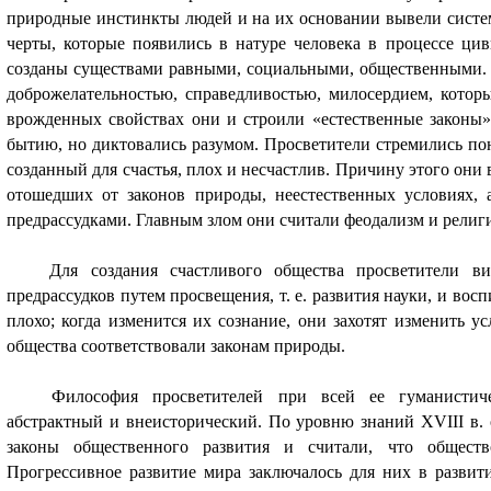
природные инстинкты людей и на их основании вывели систе
черты, которые появились в натуре человека в процессе ци
созданы существами равными, социальными, общественными.
доброжелательностью, справедливостью, милосердием, котор
врожденных свойствах они и строили «естественные законы
бытию, но диктовались разумом. Просветители стремились пон
созданный для счастья, плох и несчастлив. Причину этого они 
отошедших от законов природы, неестественных условиях, 
предрассудками. Главным злом они считали феодализм и рели
Для создания счастливого общества просветители 
предрассудков путем просвещения, т. е. развития науки, и вос
плохо; когда изменится их сознание, они захотят изменить у
общества соответствовали законам природы.
Философия просветителей при всей ее гуманистиче
абстрактный и внеисторический. По уровню знаний XVIII в.
законы общественного развития и считали, что обществ
Прогрессивное развитие мира заключалось для них в развит