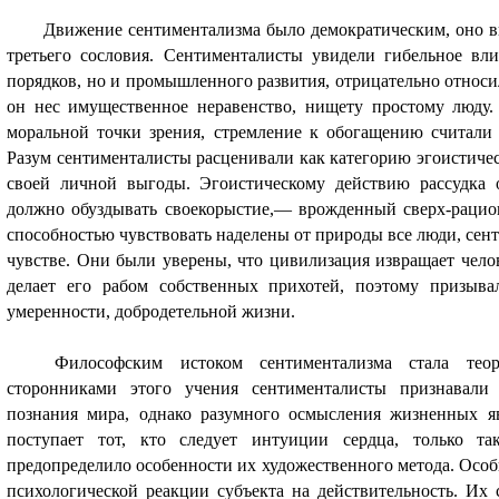
Движение сентиментализма было демократическим, оно в
третьего сословия. Сентименталисты увидели гибельное вл
порядков, но и промышленного развития, отрицательно относи
он нес имущественное неравенство, нищету простому люду
моральной точки зрения, стремление к обогащению считали 
Разум сентименталисты расценивали как категорию эгоистиче
своей личной выгоды. Эгоистическому действию рассудка о
должно обуздывать своекорыстие,— врожденный сверх-рацио
способностью чувствовать наделены от природы все люди, сен
чувстве. Они были уверены, что цивилизация извращает чело
делает его рабом собственных прихотей, поэтому призывал
умеренности, добродетельной жизни.
Философским истоком сентиментализма стала тео
сторонниками этого учения сентименталисты признавали
познания мира, однако разумного осмысления жизненных я
поступает тот, кто следует интуиции сердца, только т
предопределило особенности их художественного метода. Осо
психологической реакции субъекта на действительность. Их