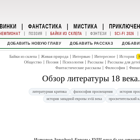
ВИНКИ
|
ФАНТАСТИКА
|
МИСТИКА
|
ПРИКЛЮЧЕ
|
|
|
|
|
ЧЕМПИОНАТ
ПОЭЗИЯ
БАЙКИ ИЗ СКЛЕПА
ФЭНТЕЗИ
SCI-FI 2026
ДОБАВИТЬ НОВУЮ ГЛАВУ
ДОБАВИТЬ РАССКАЗ
ДОБАВИ
|
|
|
|
|
Байки из склепа
Живая природа
Интервью
Интересное
История
|
|
|
|
Общество
Поэзия
Психология
Рассказы
Рассказы для дете
|
|
Фантастические рассказы
Философия
Фина
Обзор литературы 18 века
литературная критика
философия просвещения
история про
история западной европы xviii века
просветительский к
История Западной Европы XVIII века была отмеч