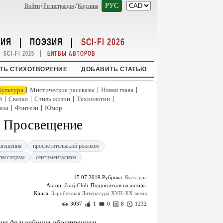
РУС
Войти
/
Регистрация
/
Корзина
НИЯ
|
ПОЭЗИЯ
|
SCI-FI 2026
|
SCI-FI 2025
БИТВЫ АВТОРОВ
ТЬ СТИХОТВОРЕНИЕ
ДОБАВИТЬ СТАТЬЮ
|
|
|
Культура
Мистические рассказы
Новая глава
|
|
|
|
й
Сказки
Стиль жизни
Технологии
|
|
нсы
Фэнтези
Юмор
. Просвещение
свещения
просветительский реализм
лассицизм
сентиментализм
15.07.2019
Рубрика:
Культура
Автор:
Jaaj.Club
Книга:
Зарубежная Литература XVII-XX веков
3037
1
0
8
1232
ена дальнейшим обострением