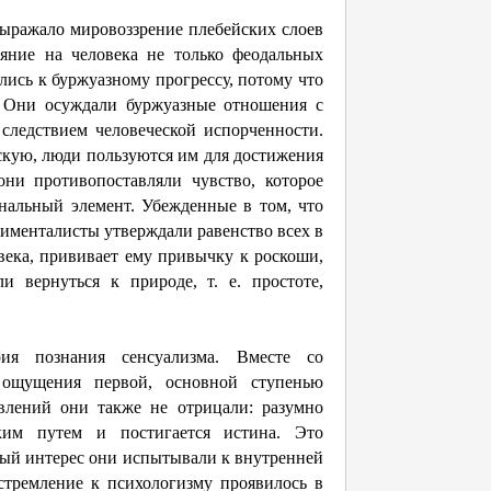
ыражало мировоззрение плебейских слоев
ияние на человека не только феодальных
лись к буржуазному прогрессу, потому что
. Они осуждали буржуазные отношения с
следствием человеческой испорченности.
скую, люди пользуются им для достижения
ни противопоставляли чувство, которое
нальный элемент. Убежденные в том, что
тименталисты утверждали равенство всех в
века, прививает ему привычку к роскоши,
и вернуться к природе, т. е. простоте,
рия познания сенсуализма. Вместе со
 ощущения первой, основной ступенью
влений они также не отрицали: разумно
аким путем и постигается истина. Это
бый интерес они испытывали к внутренней
 стремление к психологизму проявилось в