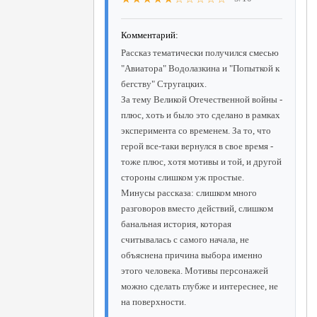
Комментарий:
Рассказ тематически получился смесью
"Авиатора" Водолазкина и "Попыткой к
бегству" Стругацких.
За тему Великой Отечественной войны -
плюс, хоть и было это сделано в рамках
эксперимента со временем. За то, что
герой все-таки вернулся в свое время -
тоже плюс, хотя мотивы и той, и другой
стороны слишком уж простые.
Минусы рассказа: слишком много
разговоров вместо действий, слишком
банальная история, которая
считывалась с самого начала, не
объяснена причина выбора именно
этого человека. Мотивы персонажей
можно сделать глубже и интереснее, не
на поверхности.