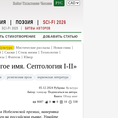
РУС
Войти
/
Регистрация
/
Корзина
НИЯ
|
ПОЭЗИЯ
|
SCI-FI 2026
|
SCI-FI 2025
БИТВЫ АВТОРОВ
ТЬ СТИХОТВОРЕНИЕ
ДОБАВИТЬ СТАТЬЮ
|
|
|
Культура
Мистические рассказы
Новая глава
|
|
|
|
й
Сказки
Стиль жизни
Технологии
|
|
нсы
Фэнтези
Юмор
ое имя. Септология I-II»
н
религиозная проза
норвежская литература
05.12.2024
Рубрика:
Культура
Автор:
vassyap
Книга:
Обзор книг
8087
0
0
10
338
 Нобелевской премии, наверняка
н на российском рынке. Узнайте