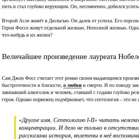
пить и стал глубоко верующим. Он, несомненно, добился успех
Второй Асле живёт в Дюльгью. Он далек от успеха. Его персона
Герои Фоссе живут отдельной жизнью. Неполной жизнью. Однаж
что-нибудь в их жизни?
Величайшее произведение лауреата Нобел
Сам Джон Фосс считает этот роман своим выдающимся произвед
быстротечности и близости,
о любви
и смерти. И по поводу за
завязавший алкоголик и человек, ставший с годами глубоко ре
героя. Однако норвежец подчёркивает, что септология – это не
«Другое имя. Септологию I-II» читать нелегк
концентрации. И дело не только в отсутствии
рассказана история, вплетены в неё воспомин