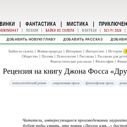
ВИНКИ
|
ФАНТАСТИКА
|
МИСТИКА
|
ПРИКЛЮЧЕ
|
|
|
|
|
ЧЕМПИОНАТ
ПОЭЗИЯ
БАЙКИ ИЗ СКЛЕПА
ФЭНТЕЗИ
SCI-FI 2026
ДОБАВИТЬ НОВУЮ ГЛАВУ
ДОБАВИТЬ РАССКАЗ
ДОБАВИ
|
|
|
|
|
Байки из склепа
Живая природа
Интервью
Интересное
История
|
|
|
|
Общество
Поэзия
Психология
Рассказы
Рассказы для дете
|
|
Фантастические рассказы
Философия
Фина
Рецензия на книгу Джона Фосса «Друг
психологический роман
современная проза
философская проза
рома
Читатели, интересующиеся произведениями лауреатов
будут рады узнать, что роман «Другое имя…» доступе