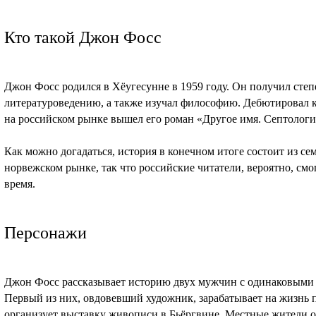
Кто такой Джон Фосс
Джон Фосс родился в Хёугесунне в 1959 году. Он получил сте
литературоведению, а также изучал философию. Дебютировал ка
на российском рынке вышел его роман «Другое имя. Септология
Как можно догадаться, история в конечном итоге состоит из се
норвежском рынке, так что российские читатели, вероятно, смо
время.
Персонажи
Джон Фосс рассказывает историю двух мужчин с одинаковыми 
Первый из них, овдовевший художник, зарабатывает на жизнь 
организует выставку живописи в Бьёргвине. Местные жители 