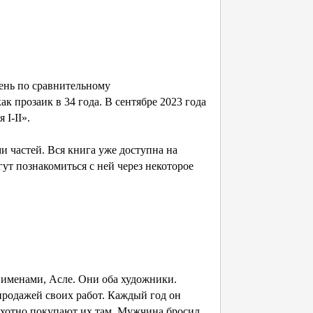
пень по сравнительному
к прозаик в 34 года. В сентябре 2023 года
 I-II».
ми частей. Вся книга уже доступна на
гут познакомиться с ней через некоторое
именами, Асле. Они оба художники.
продажей своих работ. Каждый год он
охотно покупают их там. Мужчина бросил