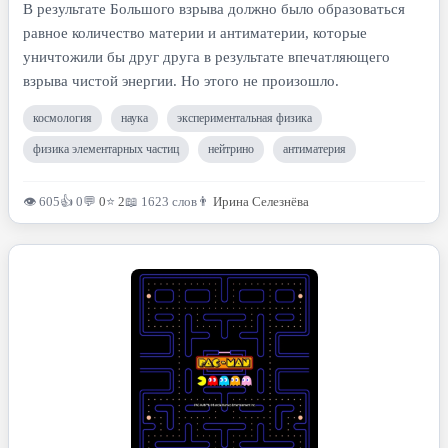
В результате Большого взрыва должно было образоваться
равное количество материи и антиматерии, которые
уничтожили бы друг друга в результате впечатляющего
взрыва чистой энергии. Но этого не произошло.
космология
наука
экспериментальная физика
физика элементарных частиц
нейтрино
антиматерия
👁 605
👍 0
💬
0
⭐
2
📖 1623 слов
👨
Ирина Селезнёва