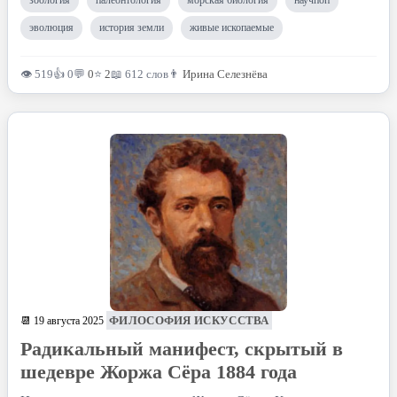
зоология
палеонтология
морская биология
научпоп
эволюция
история земли
живые ископаемые
👁 519
👍 0
💬
0
⭐
2
📖 612 слов
👨
Ирина Селезнёва
ФИЛОСОФИЯ ИСКУССТВА
📆 19 августа 2025
Радикальный манифест, скрытый в
шедевре Жоржа Сёра 1884 года