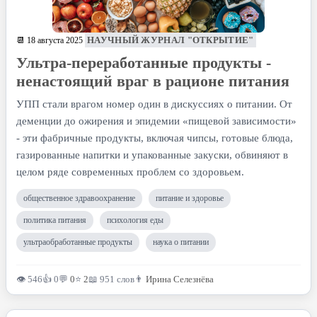
НАУЧНЫЙ ЖУРНАЛ "ОТКРЫТИЕ"
📆 18 августа 2025
Ультра-переработанные продукты -
ненастоящий враг в рационе питания
УПП стали врагом номер один в дискуссиях о питании. От
деменции до ожирения и эпидемии «пищевой зависимости»
- эти фабричные продукты, включая чипсы, готовые блюда,
газированные напитки и упакованные закуски, обвиняют в
целом ряде современных проблем со здоровьем.
общественное здравоохранение
питание и здоровье
политика питания
психология еды
ультраобработанные продукты
наука о питании
👁 546
👍 0
💬
0
⭐
2
📖 951 слов
👨
Ирина Селезнёва