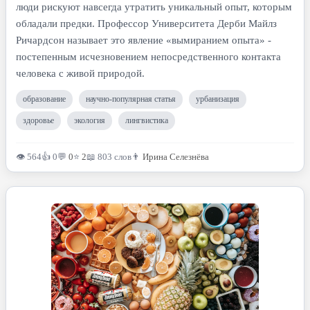
люди рискуют навсегда утратить уникальный опыт, которым
обладали предки. Профессор Университета Дерби Майлз
Ричардсон называет это явление «вымиранием опыта» -
постепенным исчезновением непосредственного контакта
человека с живой природой.
образование
научно-популярная статья
урбанизация
здоровье
экология
лингвистика
👁 564
👍 0
💬
0
⭐
2
📖 803 слов
👨
Ирина Селезнёва