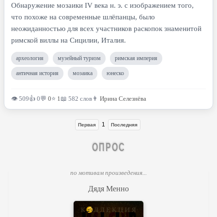
Обнаружение мозаики IV века н. э. с изображением того,
что похоже на современные шлёпанцы, было
неожиданностью для всех участников раскопок знаменитой
римской виллы на Сицилии, Италия.
археология
музейный туризм
римская империя
античная история
мозаика
юнеско
👁 509
👍 0
💬
0
⭐
1
📖 582 слов
👨
Ирина Селезнёва
1
Первая
Последняя
ОПРОС
по мотивам произведения...
Дядя Менно