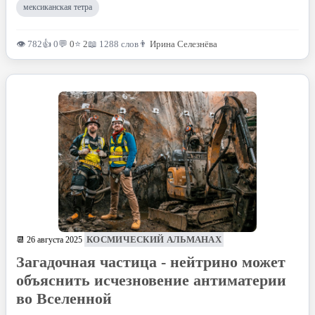
мексиканская тетра
👁 782
👍 0
💬
0
⭐
2
📖 1288 слов
👨
Ирина Селезнёва
КОСМИЧЕСКИЙ АЛЬМАНАХ
📆 26 августа 2025
Загадочная частица - нейтрино может
объяснить исчезновение антиматерии
во Вселенной