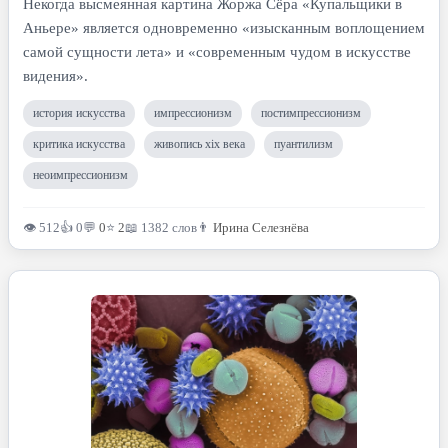
Некогда высмеянная картина Жоржа Сёра «Купальщики в
Аньере» является одновременно «изысканным воплощением
самой сущности лета» и «современным чудом в искусстве
видения».
история искусства
импрессионизм
постимпрессионизм
критика искусства
живопись xix века
пуантилизм
неоимпрессионизм
👁 512
👍 0
💬
0
⭐
2
📖 1382 слов
👨
Ирина Селезнёва