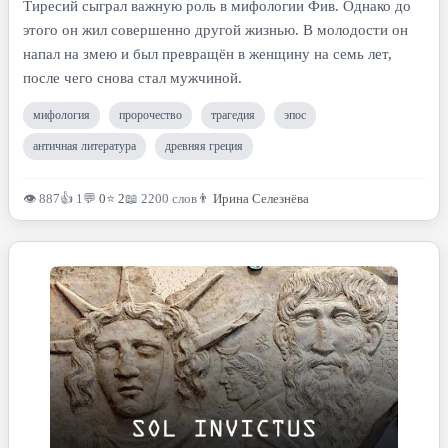
Тиресий сыграл важную роль в мифологии Фив. Однако до
этого он жил совершенно другой жизнью. В молодости он
напал на змею и был превращён в женщину на семь лет,
после чего снова стал мужчиной.
мифология
пророчество
трагедия
эпос
античная литература
древняя греция
👁 887
👍 1
💬
0
⭐
2
📖 2200 слов
👨
Ирина Селезнёва