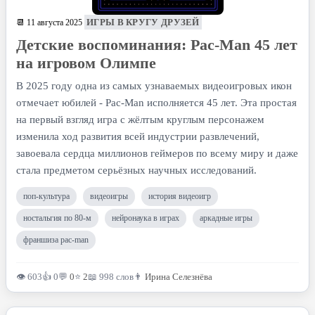
ИГРЫ В КРУГУ ДРУЗЕЙ
📆 11 августа 2025
Детские воспоминания: Pac-Man 45 лет
на игровом Олимпе
В 2025 году одна из самых узнаваемых видеоигровых икон
отмечает юбилей - Pac-Man исполняется 45 лет. Эта простая
на первый взгляд игра с жёлтым круглым персонажем
изменила ход развития всей индустрии развлечений,
завоевала сердца миллионов геймеров по всему миру и даже
стала предметом серьёзных научных исследований.
поп-культура
видеоигры
история видеоигр
ностальгия по 80-м
нейронаука в играх
аркадные игры
франшиза pac-man
👁 603
👍 0
💬
0
⭐
2
📖 998 слов
👨
Ирина Селезнёва