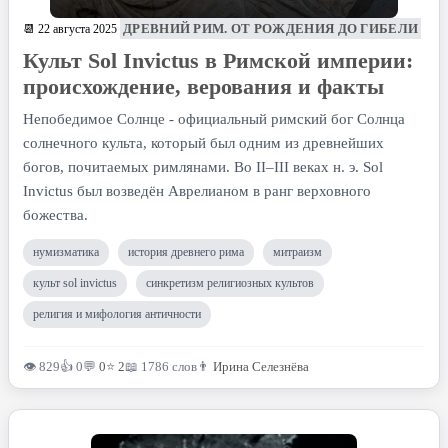
ДРЕВНИЙ РИМ. ОТ РОЖДЕНИЯ ДО ГИБЕЛИ
📆 22 августа 2025
Культ Sol Invictus в Римской империи:
происхождение, верования и факты
Непобедимое Солнце - официальный римский бог Солнца
солнечного культа, который был одним из древнейших
богов, почитаемых римлянами. Во II–III веках н. э. Sol
Invictus был возведён Аврелианом в ранг верховного
божества.
нумизматика
история древнего рима
митраизм
культ sol invictus
синкретизм религиозных культов
религия и мифология античности
👁 829
👍 0
💬
0
⭐
2
📖 1786 слов
👨
Ирина Селезнёва