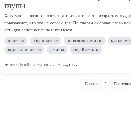
глупы
Хотя многие люди жалуются, что их интеллект с возрастом ухуд
показывают, что это не совсем так. По словам американского пси
есть два основных типа интеллекта.
психология
нейропсихология
когнитивная психология
кристалличес
возрастная психология
интеллект
жидкий интеллект
👁 30976
👍 0
💬
0
⭐
7
📖 396 слов
👨
Jaaj.Club
Первая
1
Последн