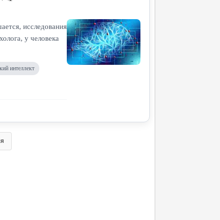
шается, исследования
холога, у человека
кий интеллект
яя