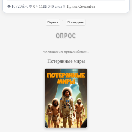
👁 10720
👍 0
💬
0
⭐
11
📖 646 слов
👨
Ирина Селезнёва
1
Первая
Последняя
ОПРОС
по мотивам произведения...
Потерянные миры