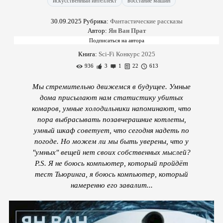
искусственный интеллект
восстание машин
30.09.2025
Рубрика:
Фантастические рассказы
Автор:
Ян Ван Прат
Книга:
Sci-Fi Конкурс 2025
936
3
1
22
613
Мы стремительно движемся в будущее. Умные
дома присылают нам статистику убитых
комаров, умные холодильники напоминают, что
пора выбрасывать позавчерашние котлеты,
умный шкаф советует, что сегодня надеть по
погоде. Но можем ли мы быть уверены, что у
"умных" вещей нет своих собственных мыслей?
P.S. Я не боюсь компьютер, который пройдёт
тест Тьюринга, я боюсь компьютер, который
намеренно его завалит...