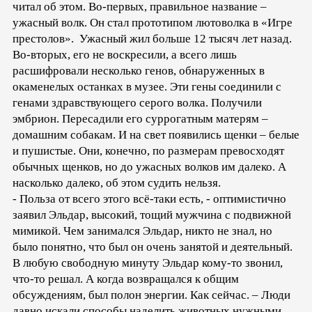
читал об этом. Во-первых, правильное название –
ужасный волк. Он стал прототипом лютоволка в «Игре
престолов». Ужасный жил больше 12 тысяч лет назад.
Во-вторых, его не воскресили, а всего лишь
расшифровали несколько генов, обнаруженных в
окаменелых останках в музее. Эти гены соединили с
генами здравствующего серого волка. Получили
эмбрион. Пересадили его суррогатным матерям –
домашним собакам. И на свет появились щенки – белые
и пушистые. Они, конечно, по размерам превосходят
обычных щенков, но до ужасных волков им далеко. А
насколько далеко, об этом судить нельзя.
- Польза от всего этого всё-таки есть, - оптимистично
заявил Эльдар, высокий, тощий мужчина с подвижной
мимикой. Чем занимался Эльдар, никто не знал, но
было понятно, что был он очень занятой и деятельный.
В любую свободную минуту Эльдар кому-то звонил,
что-то решал. А когда возвращался к общим
обсуждениям, был полон энергии. Как сейчас. – Люди
давно искали способы наделить животных нужными