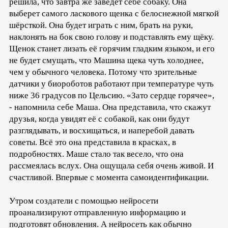
решила, что завтра же заведёт себе собаку. Она
выберет самого ласкового щенка с белоснежной мягкой
шёрсткой. Она будет играть с ним, брать на руки,
наклонять на бок свою голову и подставлять ему щёку.
Щенок станет лизать её горячим гладким языком, и его
не будет смущать, что Машина щека чуть холоднее,
чем у обычного человека. Потому что зрительные
датчики у биороботов работают при температуре чуть
ниже 36 градусов по Цельсию. «Зато сердце горячее»,
- напомнила себе Маша. Она представила, что скажут
друзья, когда увидят её с собакой, как они будут
разглядывать, и восхищаться, и наперебой давать
советы. Всё это она представила в красках, в
подробностях. Маше стало так весело, что она
рассмеялась вслух. Она ощущала себя очень живой. И
счастливой. Впервые с момента самоидентификации.
Утром создатели с помощью нейросети
проанализируют отправленную информацию и
подготовят обновления. А нейросеть как обычно