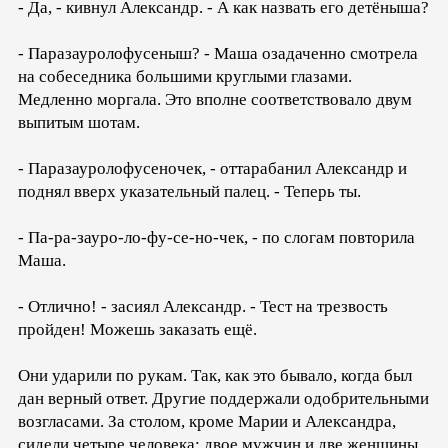
- Да, - кивнул Александр. - А как назвать его детёныша?
- Паразауролофусeныш? - Маша озадаченно смотрела
на собеседника большими круглыми глазами.
Медленно моргала. Это вполне соответствовало двум
выпитым шотам.
- Паразауролофусeночек, - оттарабанил Александр и
поднял вверх указательный палец. - Теперь ты.
- Па-ра-зауро-ло-фу-сe-но-чек, - по слогам повторила
Маша.
- Отлично! - засиял Александр. - Тест на трезвость
пройден! Можешь заказать ещё.
Они ударили по рукам. Так, как это бывало, когда был
дан верный ответ. Другие поддержали одобрительными
возгласами. За столом, кроме Марии и Александра,
сидели четыре человека: двое мужчин и две женщины.