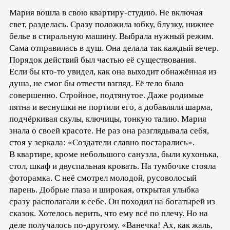
Мария вошла в свою квартиру-студию. Не включая
свет, разделась. Сразу положила юбку, блузку, нижнее
белье в стиральную машину. Выбрала нужный режим.
Сама отправилась в душ. Она делала так каждый вечер.
Порядок действий был частью её существования.
Если бы кто-то увидел, как она выходит обнажённая из
душа, не смог бы отвести взгляд. Её тело было
совершенно. Стройное, подтянутое. Даже родимые
пятна и веснушки не портили его, а добавляли шарма,
подчёркивая скулы, ключицы, тонкую талию. Мария
знала о своей красоте. Не раз она разглядывала себя,
стоя у зеркала: «Создатели славно постарались».
В квартире, кроме небольшого санузла, были кухонька,
стол, шкаф и двуспальная кровать. На тумбочке стояла
фоторамка. С неё смотрел молодой, русоволосый
парень. Добрые глаза и широкая, открытая улыбка
сразу располагали к себе. Он походил на богатырей из
сказок. Хотелось верить, что ему всё по плечу. Но на
деле получалось по-другому. «Ванечка! Ах, как жаль,