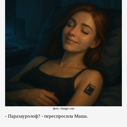
фото: chatgpt.com
- Паразауролоф? - переспросила Маша.