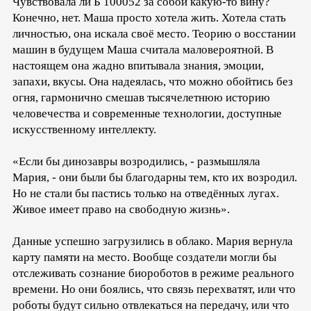
Чувствовала ли Б 100052 за собой какую-то вину?
Конечно, нет. Маша просто хотела жить. Хотела стать
личностью, она искала своё место. Теорию о восстании
машин в будущем Маша считала маловероятной. В
настоящем она жадно впитывала знания, эмоции,
запахи, вкусы. Она надеялась, что можно обойтись без
огня, гармонично смешав тысячелетнюю историю
человечества и современные технологии, доступные
искусственному интеллекту.
«Если бы динозавры возродились, - размышляла
Мария, - они были бы благодарны тем, кто их возродил.
Но не стали бы пастись только на отведённых лугах.
Живое имеет право на свободную жизнь».
Данные успешно загрузились в облако. Мария вернула
карту памяти на место. Вообще создатели могли бы
отслеживать сознание биороботов в режиме реального
времени. Но они боялись, что связь перехватят, или что
роботы будут сильно отвлекаться на передачу, или что