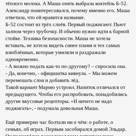
тёплого молока. А Маша опять выбрала коктейль Б-52.
Александр поинтересовался, почему именно его. Маша
ответила, что ей нравится название.
Б-52 состоит из трёх слоёв. Первый поджигают. Пьют
залпом через трубочку. И обычно нужно идти к барной
стойке. Техника безопасности. Маша не хотела
вставать, не хотела видеть синее пламя и тех самых
влюблённых, которые умиляли и раздражали
одновременно.
- А можно подать как-то по-другому? – спросила она.
- Да, конечно, - официантка кивнула. – Мы можем
перемешать слои и добавить лёд.
Такой вариант Марию устроил. Напиток отличался от
предыдущего. Чтобы его распробовать, понадобились
другие вкусовые рецепторы. «И ничего не надо
поджигать», - подумала довольная Маша.
Ещё примерно час болтали ни о чём: о работе, о
семьях, об играх. Первым засобирался домой Эльдар.