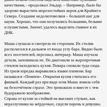
качествами, - продолжал Эльдар. – Например, было бы
здорово вырастить морозостойких коров для Крайнего
Севера. Создание недолютоволков – большой шаг для
науки. Хорошо, что они получились большими, белыми
и пушистыми. Значит, удалось выделить главное в их
ДНК.
Маша слушала и смотрела по сторонам. Их столик
располагался в дальнем от входа углу бара. Видно было
всех посетителей, персонал, интерьер. Маша изучала
детали, запоминала их. По диагонали за жаропрочным
стеклом находилась кухня. Повара сновали туда-сюда.
Из гриля изредка вырывались языки пламени. Бар
назывался «Помпеи». Открытая кухня считалась его
фишкой. Каждый раз при виде огня Маша ловила себя
на безотчётном страхе. Это тревожило и вместе с тем
будоражило воображение.
Справа от кухни за стойкой на высоких стульях, как
неразлучники на жёрдочках, сидели парень и девушка.