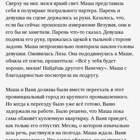
Сверху на них лился яркий свет. Маша представила
себя в полумраке театрального партера. Парень и
девушка на сцене держались за руки. Казалось, что,
если бы сейчас произошло извержение Везувия, они и
его бы не заметили. Парень что-то сказал. Девушка
подняла его руку, прижалась щекой к тыльной стороне
ладони. Маша непроизвольно повторила наклон головы
девушки. Оживилась Лиза. Она пододвинулась к Маше,
обняла её плечи, прошептала: «Всё у тебя будет
хорошо, милая! Найдёшь другого Ванечку». Маша с
благодарностью посмотрела на подругу.
Маша и Ваня должны были вместе переехать в этот
провинциальный город из крупного промышленного.
Но когда к переезду было уже всё готово, Ваню
задержали на работе. Было решено, что Маша пока
сама обживёт купленную квартирку. А Ваня приедет,
как только его отпустят. Месяц, о котором изначально
шла речь, растянулся на полгода. Маша ждала. Ваня
вдруг передумал. Что самое обидное, он не приехал