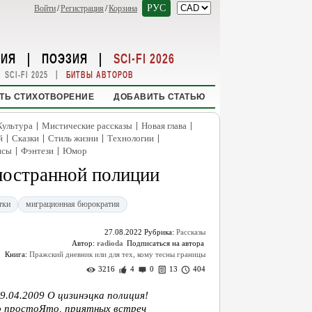
РУС
Войти
/
Регистрация
/
Корзина
НИЯ
|
ПОЭЗИЯ
|
SCI-FI 2026
|
SCI-FI 2025
БИТВЫ АВТОРОВ
ТЬ СТИХОТВОРЕНИЕ
ДОБАВИТЬ СТАТЬЮ
|
|
|
Культура
Мистические рассказы
Новая глава
|
|
|
|
й
Сказки
Стиль жизни
Технологии
|
|
нсы
Фэнтези
Юмор
ностранной полиции
тки
миграционная бюрократия
27.08.2022
Рубрика:
Рассказы
Автор:
radioda
Книга:
Пражский дневник или для тех, кому тесны границы
3216
4
0
13
404
9.04.2009 О цизинэцка полиция!
ло простоЯто, приятных встреч