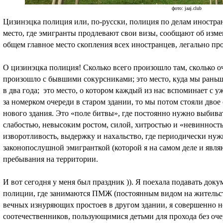
фото: jaaj.club
Цизинэцка полиция или, по-русски, полиция по делам иностра
место, где эмигранты продлевают свои визы, сообщают об изме
общем главное место скопления всех иностранцев, легально п
О цизинэцка полиция! Сколько всего произошло там, сколько о
произошло с бывшими сокурсниками; это место, куда мы раньше
в два года; это место, о котором каждый из нас вспоминает с у
за номерком очереди в старом здании, то мы потом стояли двое с
нового здания. Это «поле битвы», где постоянно нужно выбиват
слабостью, невысоким ростом, силой, хитростью и «невинност
изворотливость, выдержку и нахальство, где периодически ну
законопослушной эмигранткой (которой я на самом деле и являю
пребывания на территории.
И вот сегодня у меня был праздник )). Я поехала подавать док
полиции, где занимаются ПМЖ (постоянным видом на жительст
вечных изнуряющих простоев в другом здании, я совершенно н
соотечественников, пользующимися детьми для прохода без очер