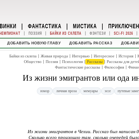
ВИНКИ
|
ФАНТАСТИКА
|
МИСТИКА
|
ПРИКЛЮЧЕ
|
|
|
|
|
ЧЕМПИОНАТ
ПОЭЗИЯ
БАЙКИ ИЗ СКЛЕПА
ФЭНТЕЗИ
SCI-FI 2026
ДОБАВИТЬ НОВУЮ ГЛАВУ
ДОБАВИТЬ РАССКАЗ
ДОБАВИ
|
|
|
|
|
Байки из склепа
Живая природа
Интервью
Интересное
История
|
|
|
|
Общество
Поэзия
Психология
Рассказы
Рассказы для дете
|
|
Фантастические рассказы
Философия
Фина
Из жизни эмигрантов или ода и
юмор
личная проза
мемуары
эссе
путевые заме
Из жизни эмигрантов в Чехии. Рассказ был написан 0
Сколько всего произошло там, сколько очередей бы