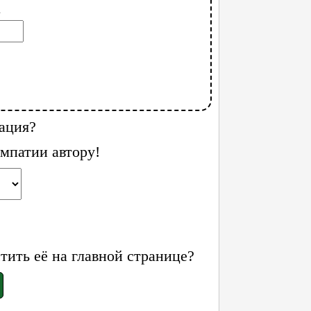
l
ация?
мпатии автору!
ить её на главной странице?