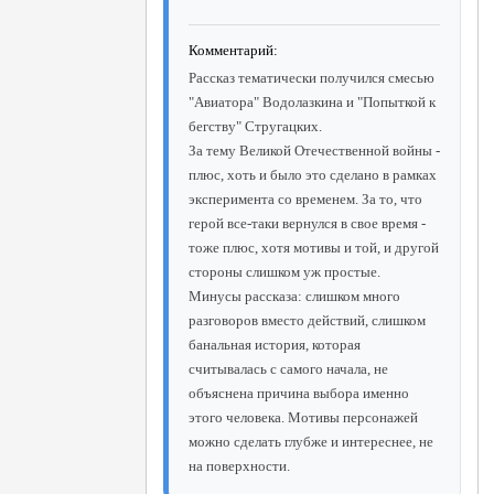
Комментарий:
Рассказ тематически получился смесью
"Авиатора" Водолазкина и "Попыткой к
бегству" Стругацких.
За тему Великой Отечественной войны -
плюс, хоть и было это сделано в рамках
эксперимента со временем. За то, что
герой все-таки вернулся в свое время -
тоже плюс, хотя мотивы и той, и другой
стороны слишком уж простые.
Минусы рассказа: слишком много
разговоров вместо действий, слишком
банальная история, которая
считывалась с самого начала, не
объяснена причина выбора именно
этого человека. Мотивы персонажей
можно сделать глубже и интереснее, не
на поверхности.