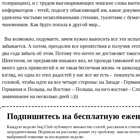
толеранцию), и с трудом выговаривающих чешские слова вьетн
информаторов - тетей, подолгу объясняющей им, какие докуме
удивлена чистыми незаплёванными стенами, туалетами с бум
чиновников. Как будто попала в другой мир...
Вы возможно, подумаете, зачем нужно выносить все эти испыт
забывается. А потом, преодолев все препятствия и получив э
два года забыть об этом. Потому что ничто не доставляет таког
Шенгеном, не предъявляя никаких виз, не проходя таможней ил
много здесь привилегий и не такая беспечная жизнь «в шоколад
взгляд, но одна из этих радостей у нас все же есть - покинут
головой, чтобы идти на все четыре стороны: на Западе - Герман
Германия и Польша, на Востоке – Польша, на юго-востоке - Сло
замачивание на несколько дней :-)))
Подпишитесь на бесплатную еже
Каждую неделю Jaaj.Club публикует множество статей, рассказов и стихов
затруднительная. Подписка на рассылку решит эту проблему: вам на почт
выбранной тематике за последнюю неделю.