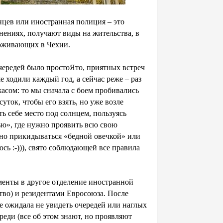
нцев или иностранная полиция – это
нениях, получают виды на жительства, в
роживающих в Чехии.
чередей было простоЯто, приятных встреч
 ходили каждый год, а сейчас реже – раз
жасом: то мы сначала с боем пробивались
уток, чтобы его взять, но уже возле
ь себе место под солнцем, пользуясь
ью», где нужно проявить всю свою
жно прикидываться «бедной овечкой» или
сь :-))), свято соблюдающей все правила
ументы в другое отделение иностранной
во) и резидентами Евросоюза. После
е ожидала не увидеть очередей или наглых
еди (все об этом знают, но проявляют