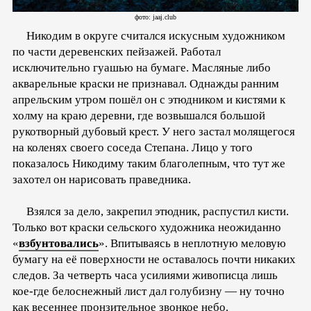
фото: jaaj.club
Никодим в округе считался искусным художником
по части деревенских пейзажей. Работал
исключительно гуашью на бумаге. Масляные либо
акварельные краски не признавал. Однажды ранним
апрельским утром пошёл он с этюдником и кистями к
холму на краю деревни, где возвышался большой
рукотворный дубовый крест. У него застал молящегося
на коленях своего соседа Степана. Лицо у того
показалось Никодиму таким благолепным, что тут же
захотел он нарисовать праведника.
Взялся за дело, закрепил этюдник, распустил кисти.
Только вот краски сельского художника неожиданно
«
взбунтовались
». Впитываясь в неплотную меловую
бумагу на её поверхности не оставалось почти никаких
следов. За четверть часа усилиями живописца лишь
кое-где белоснежный лист дал голубизну — ну точно
как весеннее пронзительное звонкое небо.