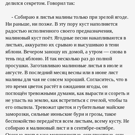
делился секретом. Говорил так:
- Собираю я листья малины только при зрелой ягоде.
Ни раньше, ни позже. В эту пору куст наполняется
радостью исполненного своего предназначения,
малиновый куст поёт. Ягодные песни накапливаются в
листьях, аккуратно их срываю и высушиваю в тени
яблони. Вечером заношу их домой, а утром — снова в
тень под яблоню. И так несколько раз до полной
просушки. Заготавливаю малиновые листья в июле и
августе. В последний месяц весны или в июне лист
малины для чая не совсем хороший. Согласитесь, что в
это время цветок растёт в ожидании ягоды, он
поглощён тревожными думами, как вырасти и созреть и
не упасть на землю, как встретиться с пчелой, чтобы та
его опылила. Тревожат цветок и губительные майские
заморозки, сильные июньские бури и грозы, такое
беспокойство передаётся всем листьям, всему кусту. Не
собираю я малиновый лист и в сентябре-октябре.
Осенью листья уже морщинистые, они грустные, они