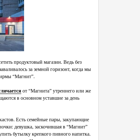
етить продуктовый магазин. Ведь без
аваливалось за земной горизонт, когда мы
фирмы “Магнит”.
тличается
от “Магнита” утреннего или же
щаются в основном уставшие за день
кастов. Есть семейные пары, закупающие
иночки: девушка, заскочившая в “Магнит”
упить бутылку крепкого пивного напитка.