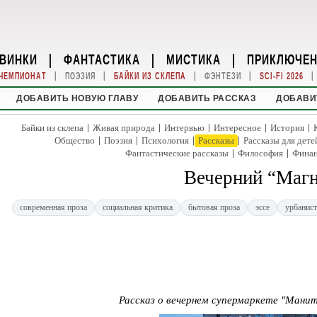
ВИНКИ
|
ФАНТАСТИКА
|
МИСТИКА
|
ПРИКЛЮЧЕ
|
|
|
|
|
ЧЕМПИОНАТ
ПОЭЗИЯ
БАЙКИ ИЗ СКЛЕПА
ФЭНТЕЗИ
SCI-FI 2026
ДОБАВИТЬ НОВУЮ ГЛАВУ
ДОБАВИТЬ РАССКАЗ
ДОБАВИ
|
|
|
|
|
Байки из склепа
Живая природа
Интервью
Интересное
История
|
|
|
|
Общество
Поэзия
Психология
Рассказы
Рассказы для дете
|
|
Фантастические рассказы
Философия
Фина
Вечерний “Маг
современная проза
социальная критика
бытовая проза
эссе
урбанист
Рассказ о вечернем супермаркете "Манит