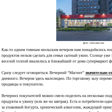
фото: wikiwand.com
Как-то одним томным июльским вечером нам понадобилось пос
продуктов нельзя сделать для семьи сытный ужин. Солнце уже з
веселой толпой ввалились в ближайший от дома супермаркет 
Сразу следует оговориться. Вечерний “Магнит”
значительно о
дневного. Вечером здесь малолюдно. По торговому залу переме
продавцы и покупатели.
Вечерних покупателей можно смело поделить на несколько под
продукты к ужину (или же на завтрак). Есть и потребители-од
за упаковкой йогурта, хронический алкоголик, жаждущий прик