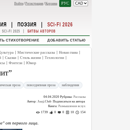
РУС
Войти
/
Регистрация
/
Корзина
НИЯ
|
ПОЭЗИЯ
|
SCI-FI 2026
|
SCI-FI 2025
БИТВЫ АВТОРОВ
ТЬ СТИХОТВОРЕНИЕ
ДОБАВИТЬ СТАТЬЮ
|
|
|
Культура
Мистические рассказы
Новая глава
|
|
|
|
й
Сказки
Стиль жизни
Технологии
|
|
нсы
Фэнтези
Юмор
нит”
ическая проза
повседневная проза
наблюдения
04.04.2020
Рубрика:
Рассказы
Автор:
Jaaj.Club
Книга:
Размышления вслух
1739
0
0
10
154
е" от первого лица.