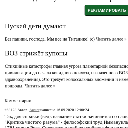
Пускай дети думают
Без паники, господа. Мы все на Титанике! (с)
Читать далее »
ВОЗ стрижёт купоны
Стихийные катастрофы главная угроза планетарной безопасн
цивилизации до начала ковидного психоза, назначенного ВОЗ
здравоохранения). Это требует колоссальных вложений и изм
природы.
Читать далее »
Комментарии
#68178
Автор:
Auster
написано 16.09.2020 12:00:24
Так, для справки (ведь название статьи начинается со слов
"Критика чистого разума" - философский труд Иммануила
1781 году в Риге. Считается одной из наиболее фундамен