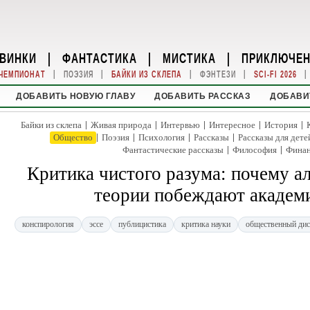
ВИНКИ
|
ФАНТАСТИКА
|
МИСТИКА
|
ПРИКЛЮЧЕ
|
|
|
|
|
ЧЕМПИОНАТ
ПОЭЗИЯ
БАЙКИ ИЗ СКЛЕПА
ФЭНТЕЗИ
SCI-FI 2026
ДОБАВИТЬ НОВУЮ ГЛАВУ
ДОБАВИТЬ РАССКАЗ
ДОБАВИ
|
|
|
|
|
Байки из склепа
Живая природа
Интервью
Интересное
История
|
|
|
|
Общество
Поэзия
Психология
Рассказы
Рассказы для дете
|
|
Фантастические рассказы
Философия
Фина
Критика чистого разума: почему а
теории побеждают академ
конспирология
эссе
публицистика
критика науки
общественный дис