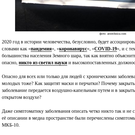
фото: arstechnica.com
2020 год в истории человечества, безусловно, будет ассоцииро
словами как «
пандемия
», «
коронавирус
», «
COVID-19
», и с т
большинства населения Земного шара, так как внятно объяснить,
опасно,
никто из светил науки
и высокопоставленных должност
Опасно для всех или только для людей с хроническими заболе
молодых тоже? Как защитят маски и перчатки? Почему закрыты
заболевание передается воздушно-капельным путем и в закрыты
открытом воздухе?
Даже симптоматику заболевания описать четко никто так и не с
её описании в медиа пространстве были перечислены симптомы
МКБ-10.