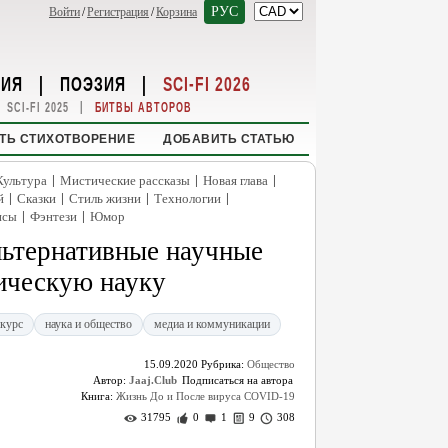
РУС
Войти
/
Регистрация
/
Корзина
НИЯ
|
ПОЭЗИЯ
|
SCI-FI 2026
|
SCI-FI 2025
БИТВЫ АВТОРОВ
ТЬ СТИХОТВОРЕНИЕ
ДОБАВИТЬ СТАТЬЮ
|
|
|
Культура
Мистические рассказы
Новая глава
|
|
|
|
й
Сказки
Стиль жизни
Технологии
|
|
нсы
Фэнтези
Юмор
льтернативные научные
ическую науку
курс
наука и общество
медиа и коммуникации
15.09.2020
Рубрика:
Общество
Автор:
Jaaj.Club
Книга:
Жизнь До и После вируса COVID-19
31795
0
1
9
308