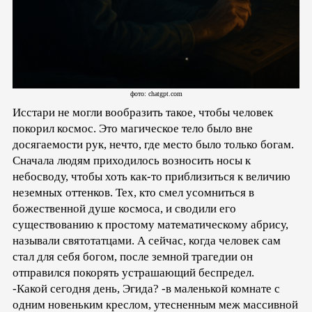
фото: chatgpt.com
Исстари не могли вообразить такое, чтобы человек
покорил космос. Это магическое тело было вне
досягаемости рук, нечто, где место было только богам.
Сначала людям приходилось возносить носы к
небосводу, чтобы хоть как-то приблизиться к величию
неземных оттенков. Тех, кто смел усомниться в
божественной душе космоса, и сводили его
существованию к простому математическому абрису,
называли святотатцами. А сейчас, когда человек сам
стал для себя богом, после земной трагедии он
отправился покорять устрашающий беспредел.
-Какой сегодня день, Эгида? -в маленькой комнате с
одним новеньким креслом, утесненным меж массивной