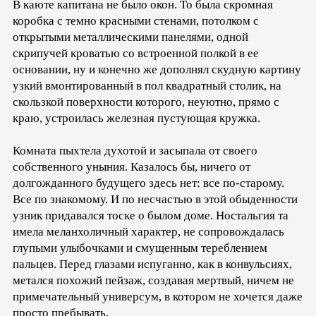
В каюте капитана не было окон. То была скромная
коробка с темно красными стенами, потолком с
открытыми металлическими панелями, одной
скрипучей кроватью со встроенной полкой в ее
основании, ну и конечно же дополнял скудную картину
узкий вмонтированный в пол квадратный столик, на
скользкой поверхности которого, неуютно, прямо с
краю, устроилась железная пустующая кружка.
Комната пыхтела духотой и засыпала от своего
собственного уныния. Казалось бы, ничего от
долгожданного будущего здесь нет: все по-старому.
Все по знакомому. И по несчастью в этой обыденности
узник придавался тоске о былом доме. Ностальгия та
имела меланхоличный характер, не сопровождалась
глупыми улыбочками и смущенным тереблением
пальцев. Перед глазами испуганно, как в конвульсиях,
метался похожий пейзаж, создавая мертвый, ничем не
примечательный универсум, в котором не хочется даже
просто пребывать.