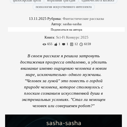
философская проза
моральная трагедия
одиночество в космосе
психология искусственного интеллекта
13.11.2025
Рубрика:
Фантастические рассказы
Автор:
sasha-sasha
Книга:
Sci-Fi Конкурс 2025
655
1
1
12
6159
В своем рассказе я решила затронуть
достижения прогресса отдаленно, и уделить
внимание именно ощущению человека в новом
мире, исключительно- одного мужчины.
"Человек за луной" это повесть о гордой
природе человека, которое столкнулось с
плоским сознанием искусственной души в
экстремальных условиях. "Стал ли немощен
человек или совершенен робот?"