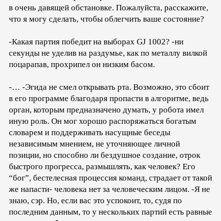
в очень давящей обстановке. Пожалуйста, расскажите,
что я могу сделать, чтобы облегчить ваше состояние?
-Какая партия победит на выборах GJ 1002? -ни
секунды не уделив на раздумье, как по металлу вилкой
поцарапав, прохрипел он низким басом.
-… -Эгида не смел открывать рта. Возможно, это сбоит
в его программе благодаря пропасти в алгоритме, ведь
орган, которым предназначено думать, у робота имел
иную роль. Он мог хорошо распоряжаться богатым
словарем и поддерживать насущные беседы
независимым мнением, не уточняющее личной
позиции, но способно ли бездушное создание, отрок
быстрого прогресса, размышлять, как человек? Его
“бог”, бестелесная процессия команд, страдает от такой
же напасти- человека нет за человеческим лицом. -Я не
знаю, сэр. Но, если вас это успокоит, то, судя по
последним данным, то у нескольких партий есть равные