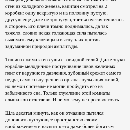
стен из холодного железа, капитан смотрел на 2
коробки: одну вскрытую и на половину пустую,
другую еще даже не тронутую, третья пустая тешилась
в стороне. Его плечи томно поднимались, да так
тяжело, словно некая толкающая сила пыталась
выломать ему ключицы и выгнуть их против
задуманной природой амплитуды.
Тишина сжимала его уши с завидной силой. Даже звуки
корабля- мелодичное постукивание швов железных
плит от наружного давления, зубовный срежет самого
недра, самого внутреннего органа- пульсация живой,
но немой системы- не могли пробудить его из
забывчивого сна. Только глумление этой комнаты
слышал он отчетливо. И не мог ему не противостоять.
Шла десятая минута, как он отчаянно пытался
дополнить пустующее пространство своим
воображением и насытить его даже более богатым