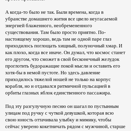
А когда-то было не так. Были времена, когда в
убранстве домашнего жития все цвело неугасаемой
энергией блаженного, необремененного
существования. Там было просто приятно. По-
настоящему хорошо, ведь там не одной паре глаз
приходилось поглощать хищный, полуночный хмар. И
как плохо, когда все иначе. Он думал, что космос станет
его другом, что сможет в свой бесконечный желудок
проглотить будоражащие покой мысли и оставить его
хотя-бы в немой пустоте. Но здесь давление
приходилось тяжелой ношей не только на корпус
корабля, но и отдавался ритмичной пульсацией в
орбиты глазных яблок единственного пассажира.
Под эту разгулучную песню он шагал по пустынным
улицам под ручку с чуткой девушкой, которая всю
свою юность оттачивала улыбку и мимику, чтобы
сейчас уверено кокетничать рядом с мужчиной, старше