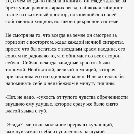
То, о чем когда-то писали в книгах- он глядел далеко за
брезжущие равнины ярких звезд, наблюдал лабиринт
планет и сказочный простор, покоившийся в своей
собственной хищной, но такой прекрасной системе.
Не смотря на то, что всегда на земле он смотрел за
горизонт с восторгом, ждал каждой ночной сигареты,
просто что бы остаться с звездным краем наедине, его
совсем не радовало то, что обнимает со всех сторон
сейчас. Сейчас некогда завидные красоты были
тюрьмой. Необъятной, великой темницей, которая
приговорила его на одинокий конец. И не хотелось бы
напоминать себе о неизбежном в минуту тишины.
-Нет, не надо. -сухость от тупого чувства обреченности
внушило ему удушье, которое сразу же было снято
влагой языка с губ.
-Эгида? -мертвое молчание прервал скучающий,
вытянув самого себя из усиленных раздумий