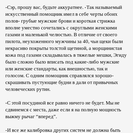
-Сэр, прошу вас, будьте аккуратнее. -Так называемый
искусственный помощник имел в себе черты обоих
полов- грубые мужские брови и короткая стрижка
вполне уместно сочетались с округлыми женскими
газами и маленькой челюстью. В отличие от своего
пилота, неухоженного мужчины за 40, чьи щеки были
некрасиво покрыты толстой щетиной, а морщинистая
кожа под газами складывалась в тяжелые мешки, Эгиду
было сложно было вписать под какие-либо мужские
или женские стандарты, как внешностью, так и
голосом. С одним помощник справлялся хорошо-
скрашивать пустующие будни в дали от привычных
человеческих рутин.
-С этой посудиной все равно ничего не будет. Мы не
сдвинемся с места, даже если я на полную мощность
выжму рычаг “вперед”.
-И все же калибровка других систем не должна быть