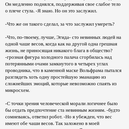
Он медленно поднялся, поддерживая свое слабое тело
о плече стула. -Я знаю. Но он это заслужил.
-Что же он такого сделал, за что заслужил умереть?
-Что, по-твоему, лучше, Эгида- сто невинных людей на
одной чаше весов, когда как на другой одна грешная
жизнь, не приносящая никакого блага в общество?
-грозная фигура холодного палача сгорбилась над
потерянными очами замкнутого в четырех углах
проводника, что в каменной маске Вольфрама пытался
разглядеть хоть одну простейшую эманацию из
сложнейших эмоций, которые невозможно спаять из
микросхем.
-С точки зрения человеческой морали логичнее было
бы отдать предпочтение ста невинным жизням. -будто
сомневаясь, ответил робот. -Но я убежден, что вес
имеют обе чаши весов. Так заложено в моей