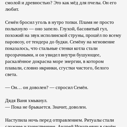
смолой и древностью? Это как мёд для пчелы. Он его
любит.
Семён бросил уголь в нутро топки. Пламя не просто
полыхнуло — оно запело. Глухой, басовитый гул,
похожий на звук исполинской струны, прошёл по всему
паровозу, от тендера до будки. Семёну на мгновение
показалось, что стальные стенки котла стали
прозрачными, и он увидел внутри бушующее,
раскалённое докрасна море энергии, в котором
плавали, словно икринки, сгустки чистого, белого
света.
— Он… он доволен? — спросил Семён.
Дядя Ваня хмыкнул.
— Пока не брыкается. Значит, доволен.
Наступила ночь перед отправлением. Ритуалы стали
сложнее и таинственнее. Андрей Игнатьевич в своём