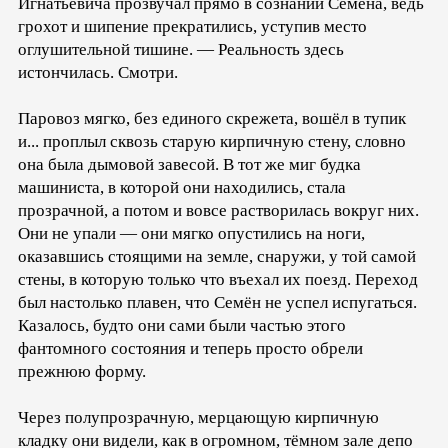
Игнатьевича прозвучал прямо в сознании Семена, ведь
грохот и шипение прекратились, уступив место
оглушительной тишине. — Реальность здесь
истончилась. Смотри.
Паровоз мягко, без единого скрежета, вошёл в тупик
и... проплыл сквозь старую кирпичную стену, словно
она была дымовой завесой. В тот же миг будка
машиниста, в которой они находились, стала
прозрачной, а потом и вовсе растворилась вокруг них.
Они не упали — они мягко опустились на ноги,
оказавшись стоящими на земле, снаружи, у той самой
стены, в которую только что въехал их поезд. Переход
был настолько плавен, что Семён не успел испугаться.
Казалось, будто они сами были частью этого
фантомного состояния и теперь просто обрели
прежнюю форму.
Через полупрозрачную, мерцающую кирпичную
кладку они видели, как в огромном, тёмном зале депо