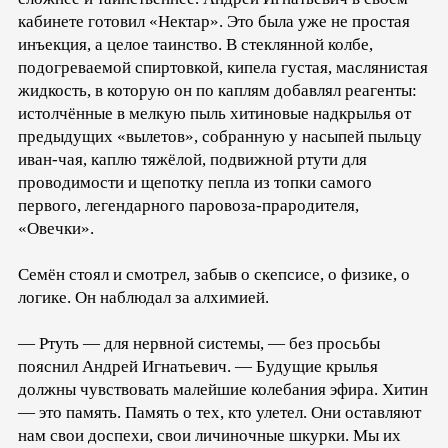
кабинете готовил «Нектар». Это была уже не простая
инъекция, а целое таинство. В стеклянной колбе,
подогреваемой спиртовкой, кипела густая, маслянистая
жидкость, в которую он по каплям добавлял реагенты:
истолчённые в мелкую пыль хитиновые надкрылья от
предыдущих «вылетов», собранную у насыпей пыльцу
иван-чая, каплю тяжёлой, подвижной ртути для
проводимости и щепотку пепла из топки самого
первого, легендарного паровоза-прародителя,
«Овечки».
Семён стоял и смотрел, забыв о скепсисе, о физике, о
логике. Он наблюдал за алхимией.
— Ртуть — для нервной системы, — без просьбы
пояснил Андрей Игнатьевич. — Будущие крылья
должны чувствовать малейшие колебания эфира. Хитин
— это память. Память о тех, кто улетел. Они оставляют
нам свои доспехи, свои личиночные шкурки. Мы их