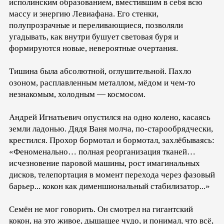
исполинским образованием, вместившим в себя всю
массу и энергию Левиафана. Его стенки,
полупрозрачные и переливающиеся, позволяли
угадывать, как внутри бушует световая буря и
формируются новые, невероятные очертания.
Тишина была абсолютной, оглушительной. Пахло
озоном, расплавленным металлом, мёдом и чем-то
незнакомым, холодным — космосом.
Андрей Игнатьевич опустился на одно колено, касаясь
земли ладонью. Дядя Ваня молча, по-старообрядчески,
крестился. Прохор бормотал и бормотал, захлёбываясь:
«Феноменально… полная реорганизация тканей…
исчезновение паровой машины, рост имагинальных
дисков, телепортация в момент перехода через фазовый
барьер... кокон как дименшиональный стабилизатор...»
Семён не мог говорить. Он смотрел на гигантский
кокон, на это живое, дышащее чудо, и понимал, что всё,