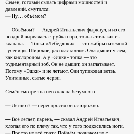
Семён, готовый сыпать цифрами мощностей и
давлений, смутился.
— Ну… объёмом?
— Объёмом? — Андрей Игнатьевич фыркнул, и из его
ноздрей вырвалась струйка пара, точь-в-точь как из
клапана. — Топка «Лебедянки» — это жабры наземной
гусеницы. Широкие, распластанные. Она дышит углем,
как кислородом. А у «Эшки» топка — это
рудиментарный зоб. Он не дышит, он заглатывает.
Потому «Эшки» и не летают. Они тупиковая ветвь.
Упитанные, сытые черви.
Семён смотрел на него как на безумного.
— Летают? — переспросил он осторожно.
— Всё летает, парень, — сказал Андрей Игнатьевич,
хлопая его по плечу так, что у того подкосились ноги.
— Просто не всё сразу. Пойдём, познакомлю с