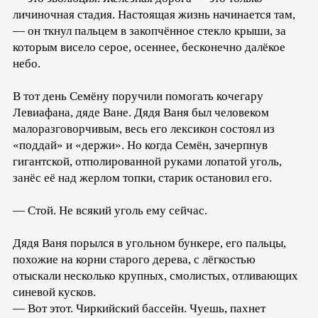
личиночная стадия. Настоящая жизнь начинается там,
— он ткнул пальцем в закопчённое стекло крыши, за
которым висело серое, осеннее, бесконечно далёкое
небо.
В тот день Семёну поручили помогать кочегару
Левиафана, дяде Ване. Дядя Ваня был человеком
малоразговорчивым, весь его лексикон состоял из
«поддай» и «держи». Но когда Семён, зачерпнув
гигантской, отполированной руками лопатой уголь,
занёс её над жерлом топки, старик остановил его.
— Стой. Не всякий уголь ему сейчас.
Дядя Ваня порылся в угольном бункере, его пальцы,
похожие на корни старого дерева, с лёгкостью
отыскали несколько крупных, смолистых, отливающих
синевой кусков.
— Вот этот. Чиркийский бассейн. Чуешь, пахнет