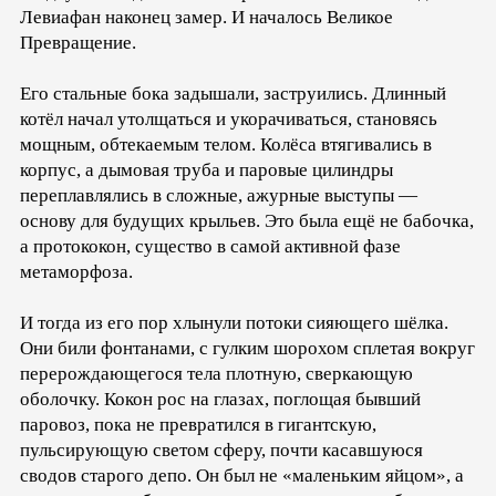
Левиафан наконец замер. И началось Великое
Превращение.
Его стальные бока задышали, заструились. Длинный
котёл начал утолщаться и укорачиваться, становясь
мощным, обтекаемым телом. Колёса втягивались в
корпус, а дымовая труба и паровые цилиндры
переплавлялись в сложные, ажурные выступы —
основу для будущих крыльев. Это была ещё не бабочка,
а протококон, существо в самой активной фазе
метаморфоза.
И тогда из его пор хлынули потоки сияющего шёлка.
Они били фонтанами, с гулким шорохом сплетая вокруг
перерождающегося тела плотную, сверкающую
оболочку. Кокон рос на глазах, поглощая бывший
паровоз, пока не превратился в гигантскую,
пульсирующую светом сферу, почти касавшуюся
сводов старого депо. Он был не «маленьким яйцом», а