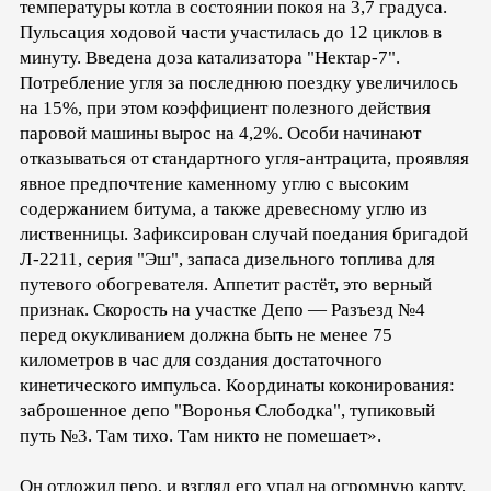
температуры котла в состоянии покоя на 3,7 градуса.
Пульсация ходовой части участилась до 12 циклов в
минуту. Введена доза катализатора "Нектар-7".
Потребление угля за последнюю поездку увеличилось
на 15%, при этом коэффициент полезного действия
паровой машины вырос на 4,2%. Особи начинают
отказываться от стандартного угля-антрацита, проявляя
явное предпочтение каменному углю с высоким
содержанием битума, а также древесному углю из
лиственницы. Зафиксирован случай поедания бригадой
Л-2211, серия "Эш", запаса дизельного топлива для
путевого обогревателя. Аппетит растёт, это верный
признак. Скорость на участке Депо — Разъезд №4
перед окукливанием должна быть не менее 75
километров в час для создания достаточного
кинетического импульса. Координаты коконирования:
заброшенное депо "Воронья Слободка", тупиковый
путь №3. Там тихо. Там никто не помешает».
Он отложил перо, и взгляд его упал на огромную карту,