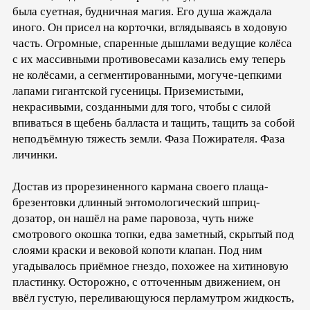
была суетная, будничная магия. Его душа жаждала
иного. Он присел на корточки, вглядываясь в ходовую
часть. Огромные, спаренные дышлами ведущие колёса
с их массивными противовесами казались ему теперь
не колёсами, а сегментированными, могуче-цепкими
лапами гигантской гусеницы. Приземистыми,
некрасивыми, созданными для того, чтобы с силой
впиваться в щебень балласта и тащить, тащить за собой
неподъёмную тяжесть земли. Фаза Пожирателя. Фаза
личинки.
Достав из прорезиненного кармана своего плаща-
брезентовки длинный энтомологический шприц-
дозатор, он нашёл на раме паровоза, чуть ниже
смотрового окошка топки, едва заметный, скрытый под
слоями краски и вековой копоти клапан. Под ним
угадывалось приёмное гнездо, похожее на хитиновую
пластинку. Осторожно, с отточенным движением, он
ввёл густую, переливающуюся перламутром жидкость,