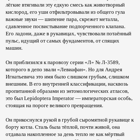
лёгкие втягивали эту едкую смесь как животворный
кислород, его уши отфильтровывали из общего гула
важные звуки — шипение пара, скрежет металла,
сдавленное посвистывание подпорченного клапана.
Его ладони, даже в рукавицах, чувствовали потаённый
пульс, идущий от самых фундаментов, от спящих
машин.
Он приблизился к паровозу серии «Л» № Л-3589,
которого в депо звали «Левиафан». Но для Андрея
Игнатьевича это имя было слишком грубым, слишком
внешним. В его внутренней классификации, насквозь
пропитанной образами из энтомологических атласов,
это был Lepidoptera Imperator — императорская особь,
стоящая на пороге великого превращения.
Он прикоснулся рукой в грубой сыромятной рукавице к
борту котла. Сталь была тёплой, почти живой, она
отдавала накопленное за день тепло не как мёртвый