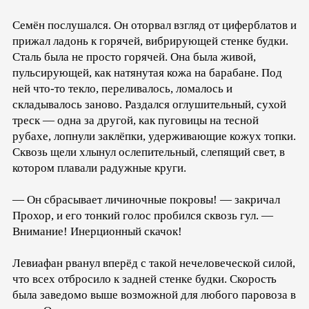
Семён послушался. Он оторвал взгляд от циферблатов и
прижал ладонь к горячей, вибрирующей стенке будки.
Сталь была не просто горячей. Она была живой,
пульсирующей, как натянутая кожа на барабане. Под
ней что-то текло, переливалось, ломалось и
складывалось заново. Раздался оглушительный, сухой
треск — одна за другой, как пуговицы на тесной
рубахе, лопнули заклёпки, удерживающие кожух топки.
Сквозь щели хлынул ослепительный, слепящий свет, в
котором плавали радужные круги.
— Он сбрасывает личиночные покровы! — закричал
Прохор, и его тонкий голос пробился сквозь гул. —
Внимание! Инерционный скачок!
Левиафан рванул вперёд с такой нечеловеческой силой,
что всех отбросило к задней стенке будки. Скорость
была заведомо выше возможной для любого паровоза в