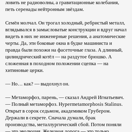
ловить не радиоволны, а гравитационные колебания,
петь серенады нейтронным звёздам.
Семён молчал. Он трогал холодный, ребристый металл,
вглядывался в замысловатые конструкции и вдруг начал
видеть в них не инженерные решения, а анатомические
черты. Да, эти боковые окна в будке машиниста и
правда были похожи на фасеточные глаза. А длинный,
цилиндрический котёл — на раздутое брюшко. А
сложенная в походном положении сцепка — на
хитиновые церки.
— Но… как? — выдохнул он.
— Метаморфоз, парень, — сказал Андрей Игнатьевич.
— Полный метаморфоз. Hypermetamorphosis Stalinus.
Открыт в сорок седьмом, академиком Грубером.
Держали в секрете. Сначала думали, брак
производства, металлургический сбой. Потом поняли
— это эволюция. Железная дорога — это только