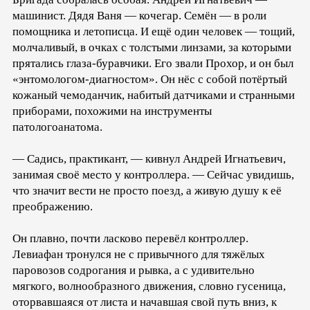
машинист. Дядя Ваня — кочегар. Семён — в роли
помощника и летописца. И ещё один человек — тощий,
молчаливый, в очках с толстыми линзами, за которыми
прятались глаза-буравчики. Его звали Прохор, и он был
«энтомологом-диагностом». Он нёс с собой потёртый
кожаный чемоданчик, набитый датчиками и странными
приборами, похожими на инструменты
патологоанатома.
— Садись, практикант, — кивнул Андрей Игнатьевич,
занимая своё место у контроллера. — Сейчас увидишь,
что значит вести не просто поезд, а живую душу к её
преображению.
Он плавно, почти ласково перевёл контроллер.
Левиафан тронулся не с привычного для тяжёлых
паровозов содрогания и рывка, а с удивительно
мягкого, волнообразного движения, словно гусеница,
оторвавшаяся от листа и начавшая свой путь вниз, к