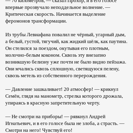
— 70 километров, — сказал Прохор, и в его голосе
впервые прозвучало неподдельное волнение. —
Критическая скорость. Начинается выделение
феромонов трансформации.
Из трубы Левиафана повалил не чёрный, угарный дым,
а белый, густой, тягучий, как жидкий шёлк, как паутина.
Он стелился за поездом, окутывая его плотным,
молочно-белым коконом. Сквозь эту внезапно
возникшую белизну уже почти не было видно пейзажа.
Они мчались сквозь сплошную, светящуюся пелену,
сквозь метель из собственного перерождения.
— Давление зашкаливает! 20 атмосфер! — крикнул
Семён, глядя на манометр, стрелка которого дрожала,
упираясь в красную запретительную черту.
— Не смотри на приборы! — рявкнул Андрей
Игнатьевич, и в его голосе была не злоба, а страсть. —
Смотри на него! Чувствуй его!