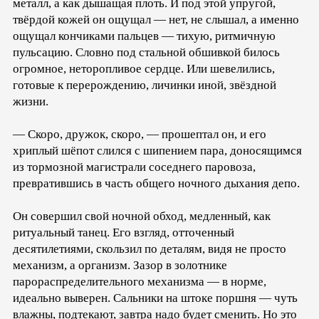
металл, а как дышащая плоть. И под этой упругой,
твёрдой кожей он ощущал — нет, не слышал, а именно
ощущал кончиками пальцев — тихую, ритмичную
пульсацию. Словно под стальной обшивкой билось
огромное, неторопливое сердце. Или шевелились,
готовые к перерождению, личинки иной, звёздной
жизни.
— Скоро, дружок, скоро, — прошептал он, и его
хриплый шёпот слился с шипением пара, доносящимся
из тормозной магистрали соседнего паровоза,
превратившись в часть общего ночного дыхания депо.
Он совершил свой ночной обход, медленный, как
ритуальный танец. Его взгляд, отточенный
десятилетиями, скользил по деталям, видя не просто
механизм, а организм. Зазор в золотнике
парораспределительного механизма — в норме,
идеально выверен. Сальники на штоке поршня — чуть
влажны, подтекают, завтра надо будет сменить. Но это