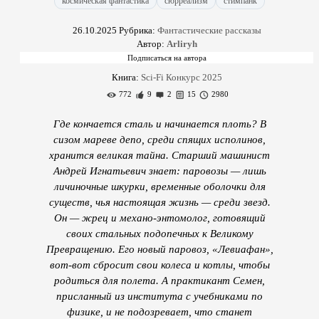
космическая фантастика
сюрреализм
стимпанк
26.10.2025
Рубрика:
Фантастические рассказы
Автор:
Arliryh
Книга:
Sci-Fi Конкурс 2025
772
9
2
15
2980
Где кончается сталь и начинается плоть? В
сизом мареве депо, среди спящих исполинов,
хранится великая тайна. Старший машинист
Андрей Игнатьевич знает: паровозы — лишь
личиночные шкурки, временные оболочки для
существ, чья настоящая жизнь — среди звезд.
Он — жрец и механо-энтомолог, готовящий
своих стальных подопечных к Великому
Превращению. Его новый паровоз, «Левиафан»,
вот-вот сбросит свои колеса и котлы, чтобы
родиться для полета. А практикант Семен,
присланный из института с учебниками по
физике, и не подозревает, что станет