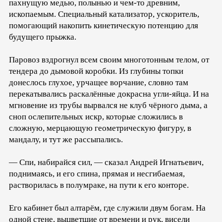
пахнущую медью, полынью и чем-то древним,
ископаемым. Специальный катализатор, ускоритель,
помогающий накопить кинетическую потенцию для
будущего прыжка.
Паровоз вздрогнул всем своим многотонным телом, от
тендера до дымовой коробки. Из глубины топки
донеслось глухое, урчащее ворчание, словно там
перекатывались раскалённые докрасна угли-яйца. И на
мгновение из трубы вырвался не клуб чёрного дыма, а
сноп ослепительных искр, которые сложились в
сложную, мерцающую геометрическую фигуру, в
мандалу, и тут же рассыпались.
— Спи, набирайся сил, — сказал Андрей Игнатьевич,
поднимаясь, и его спина, прямая и несгибаемая,
растворилась в полумраке, на пути к его конторе.
Его кабинет был алтарём, где служили двум богам. На
одной стене, выцветшие от времени и рук, висели