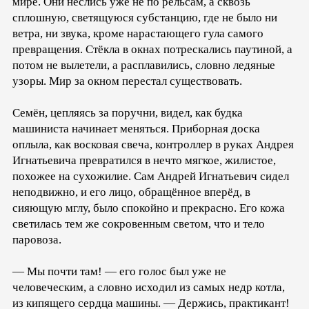
мире. Они неслись уже не по рельсам, а сквозь
сплошную, светящуюся субстанцию, где не было ни
ветра, ни звука, кроме нарастающего гула самого
превращения. Стёкла в окнах потрескались паутиной, а
потом не вылетели, а расплавились, словно ледяные
узоры. Мир за окном перестал существовать.
Семён, цепляясь за поручни, видел, как будка
машиниста начинает меняться. Приборная доска
оплыла, как восковая свеча, контроллер в руках Андрея
Игнатьевича превратился в нечто мягкое, жилистое,
похожее на сухожилие. Сам Андрей Игнатьевич сидел
неподвижно, и его лицо, обращённое вперёд, в
сияющую мглу, было спокойно и прекрасно. Его кожа
светилась тем же сокровенным светом, что и тело
паровоза.
— Мы почти там! — его голос был уже не
человеческим, а словно исходил из самых недр котла,
из кипящего сердца машины. — Держись, практикант!