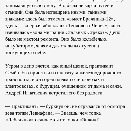
занимавшую всю стену. Это была не карта путей и
станций. Она была испещрена иными, тайными
знаками: здесь был отмечен «вылет Бражника-12»,
здесь — «первая яйцекладка Тепловоза-Червя», здесь
извивалась «зона миграции Стальных Стрекоз». Депо
было не местом ремонта. Оно было колыбелью,
инкубатором, яслями для стальных гусениц,
тоскующих о небе.
Утром в депо влетел, как юный щенок, практикант
Семён. Его прислали из института железнодорожного
транспорта, и он горел идеями о тепловозах и
электровозах, о будущем, очищенном от дыма и сажи.
Андрей Игнатьевич встретил его без радости.
— Практикант? — буркнул он, не отрываясь от осмотра
зева топки Левиафана. — Знаешь, чем топка
«Лебедянки» отличается от топки «Эшки»?