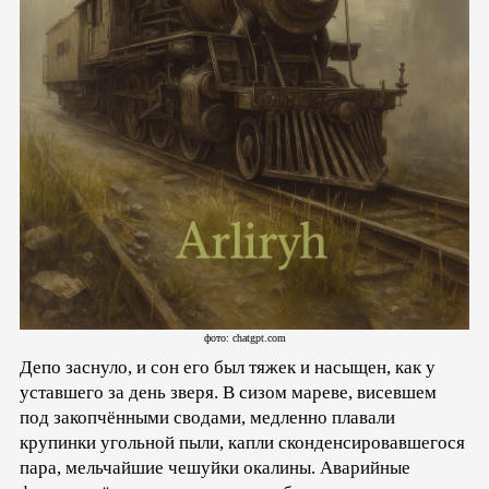
фото: chatgpt.com
Депо заснуло, и сон его был тяжек и насыщен, как у
уставшего за день зверя. В сизом мареве, висевшем
под закопчёнными сводами, медленно плавали
крупинки угольной пыли, капли сконденсировавшегося
пара, мельчайшие чешуйки окалины. Аварийные