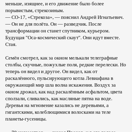
меньше, изящнее, и его движение было более
порывистым, стрекозиным.
— СО-17, «Стрекоза», — пояснил Андрей Игнатьевич.
— Он не для полёта. Он — разведчик. После
трансформации он станет спутником, курьером.
Будущая "Оса-космический скаут". Они идут вместе.
Стая.
Семён смотрел, как за окном мелькали телеграфные
столбы, скучные, пожухлые поля, редкие перелески. Но
теперь он видел и другое. Он видел, как от
раскалённого, пульсирующего котла Левиафана в
окружающий мир шла волна искажения. Воздух за
окном дрожал, как над раскалённым асфальтом, цвета
сползали, сливались, как масляные пятна на воде.
Деревья на мгновение казались не деревьями, а
гигантскими, колеблющимися волосками на теле
планеты-гусеницы.