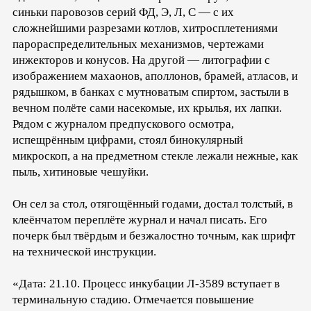
синьки паровозов серий ФД, Э, Л, С — с их
сложнейшими разрезами котлов, хитросплетениями
парораспределительных механизмов, чертежами
инжекторов и конусов. На другой — литографии с
изображением махаонов, аполлонов, брамей, атласов, и
рядышком, в банках с мутноватым спиртом, застыли в
вечном полёте сами насекомые, их крылья, их лапки.
Рядом с журналом предпускового осмотра,
испещрённым цифрами, стоял бинокулярный
микроскоп, а на предметном стекле лежали нежные, как
пыль, хитиновые чешуйки.
Он сел за стол, отягощённый годами, достал толстый, в
клеёнчатом переплёте журнал и начал писать. Его
почерк был твёрдым и безжалостно точным, как шрифт
на технической инструкции.
«Дата: 21.10. Процесс инкубации Л-3589 вступает в
терминальную стадию. Отмечается повышение