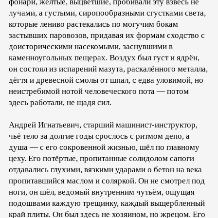
фонари, жёлтые, выцветшие, пробивали эту взвесь не
лучами, а густыми, сиропообразными сгустками света,
которые лениво растекались по могучим бокам
застывших паровозов, придавая их формам сходство с
доисторическими насекомыми, заснувшими в
каменноугольных пещерах. Воздух был густ и ядрён,
он состоял из испарений мазута, раскалённого металла,
дёгтя и древесной смолы от шпал, с едва уловимой, но
неистребимой нотой человеческого пота — потом
здесь работали, не щадя сил.
Андрей Игнатьевич, старший машинист-инструктор,
чьё тело за долгие годы срослось с ритмом депо, а
душа — с его сокровенной жизнью, шёл по главному
цеху. Его потёртые, пропитанные солидолом сапоги
отдавались глухими, вязкими ударами о бетон на века
пропитавшийся маслом и соляркой. Он не смотрел под
ноги, он шёл, ведомый внутренним чутьём, ощущая
подошвами каждую трещинку, каждый выщербленный
край плиты. Он был здесь не хозяином, но жрецом. Его