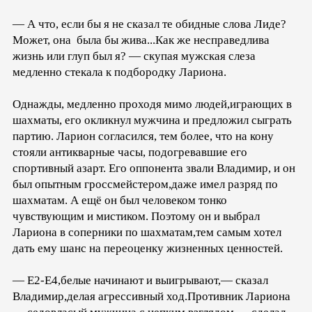
— А что, если бы я не сказал те обидные слова Лиде?
Может, она была бы жива...Как же несправедлива
жизнь или глуп был я? — скупая мужская слеза
медленно стекала к подбородку Лариона.
Однажды, медленно проходя мимо людей,играющих в
шахматы, его окликнул мужчина и предложил сыграть
партию. Ларион согласился, тем более, что на кону
стояли антикварные часы, подогревавшие его
спортивный азарт. Его оппонента звали Владимир, и он
был опытным гроссмейстером,даже имел разряд по
шахматам. А ещё он был человеком тонко
чувствующим и мистиком. Поэтому он и выбрал
Лариона в соперники по шахматам,тем самым хотел
дать ему шанс на переоценку жизненных ценностей.
— E2-E4,белые начинают и выигрывают,— сказал
Владимир,делая агрессивный ход.Противник Лариона