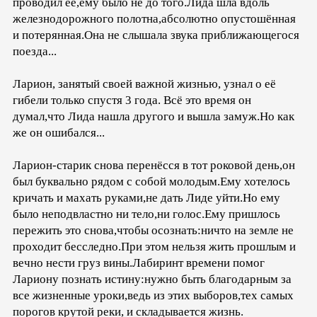
проводил её,ему было не до того.Лида шла вдоль
железнодорожного полотна,абсолютно опустошённая
и потерянная.Она не слышала звука приближающегося
поезда...
Ларион, занятый своей важной жизнью, узнал о её
гибели только спустя 3 года. Всё это время он
думал,что Лида нашла другого и вышла замуж.Но как
же он ошибался...
Ларион-старик снова перенёсся в тот роковой день,он
был буквально рядом с собой молодым.Ему хотелось
кричать и махать руками,не дать Лиде уйти.Но ему
было неподвластно ни тело,ни голос.Ему пришлось
пережить это снова,чтобы осознать:ничто на земле не
проходит бесследно.При этом нельзя жить прошлым и
вечно нести груз вины.Лабиринт времени помог
Лариону познать истину:нужно быть благодарным за
все жизненные уроки,ведь из этих выборов,тех самых
порогов крутой реки, и складывается жизнь.