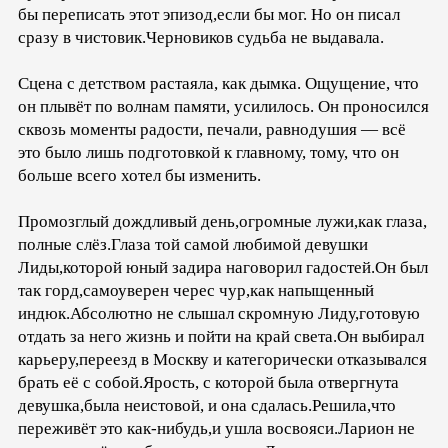
бы переписать этот эпизод,если бы мог. Но он писал
сразу в чистовик.Черновиков судьба не выдавала.
Сцена с детством растаяла, как дымка. Ощущение, что
он плывёт по волнам памяти, усилилось. Он проносился
сквозь моменты радости, печали, равнодушия — всё
это было лишь подготовкой к главному, тому, что он
больше всего хотел бы изменить.
Промозглый дождливый день,огромные лужи,как глаза,
полные слёз.Глаза той самой любимой девушки
Лиды,которой юный задира наговорил гадостей.Он был
так горд,самоуверен черес чур,как напыщенный
индюк.Абсолютно не слышал скромную Лиду,готовую
отдать за него жизнь и пойти на край света.Он выбирал
карьеру,переезд в Москву и категорически отказывался
брать её с собой.Ярость, с которой была отвергнута
девушка,была неистовой, и она сдалась.Решила,что
переживёт это как-нибудь,и ушла восвояси.Ларион не