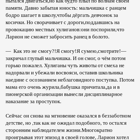
пытался двигаться,но как будто плыл по волнам своей
памяти. Давно забытая юность: мальчишка с ранцем
бодро шагает в школу,чтобы дёргать девчонок за
косички. Но сворачивает с дороги,поддавшись на
провокацию местных хулиганов:они поспорили,что
Ларион не сможет забросить ранец в болото.
— Как это не смогу?!Я смогу!Я сумею,смотрите!—
закричал глупый мальчишка. И он смог, о чём потом
горько пожалел. Хулиганы чуть животы от смеха не
надорвали и убежали восвояси, оставив школьника
наедине с осознанием неблаговидного поступка. Потом
мама его очень журила,бабушка причитала,да и в
пионерской организации вынесли дисциплинарное
наказание за проступок.
Сейчас он снова на мгновение оказался в беззаботном
детстве, но ,так как не ожидал подобного, то остался
сторонним наблюдателем жизни.Многократно
проигрывая этот эпизод в своей голове, Ларион хотел