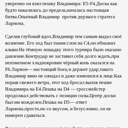
уверенно он взял пешку Владимира: E5-F4.Доска как
будто накалилась до предела,началась настоящая
битва.Опытный Владимир против дерзкого стратега
Лариона.
Сделав глубокий вдох,Владимир тем самым выдал своё
волнение. Его ход был таким:слон на С4,он обнажил
клыки.На тёмную лошадку этого турнира было оказано
давление.Контрудар не заставил себя долго ждать,при
неизменном хладнокровии чёрный конь оказался на
F6.Ларион— настоящий боец и держит удар,такого
Владимир явно не ожидал и даже изменился в лице.Как
порыв свежего ветра, этот ход бросал вызов пешке
Владимира на E4.Пешка на D4 — гроссмейстер
продолжал действовать с позиции силы.Центр доски
был им вожделен.Пешка на D5— ответ
Лариона,просто,но со вкусом, и безусловно, он не
намерен сдаваться.