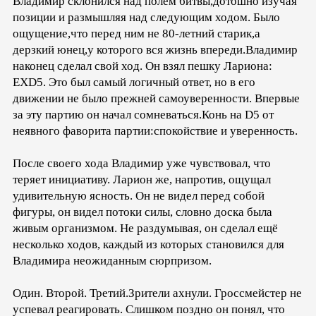
Владимир склонился над полем битвы,дотошно изучая
позиции и размышляя над следующим ходом. Было
ощущение,что перед ним не 80-летний старик,а
дерзкий юнец,у которого вся жизнь впереди.Владимир
наконец сделал свой ход. Он взял пешку Лариона:
EXD5. Это был самый логичный ответ, но в его
движении не было прежней самоуверенности. Впервые
за эту партию он начал сомневаться.Конь на D5 от
неявного фаворита партии:спокойствие и уверенность.
После своего хода Владимир уже чувствовал, что
теряет инициативу. Ларион же, напротив, ощущал
удивительную ясность. Он не видел перед собой
фигуры, он видел потоки силы, словно доска была
живым организмом. Не раздумывая, он сделал ещё
несколько ходов, каждый из которых становился для
Владимира неожиданным сюрпризом.
Один. Второй. Третий.Зрители ахнули. Гроссмейстер не
успевал реагировать. Слишком поздно он понял, что