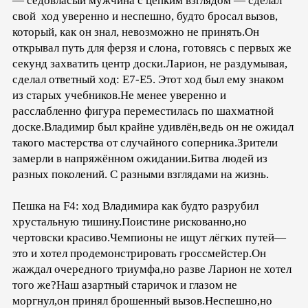
— седовласый мужчина с цепким взглядом — сделал
свой ход уверенно и неспешно, будто бросал вызов,
который, как он знал, невозможно не принять.Он
открывал путь для ферзя и слона, готовясь с первых же
секунд захватить центр доски.Ларион, не раздумывая,
сделал ответный ход: E7-E5. Этот ход был ему знаком
из старых учебников.Не менее уверенно и
расслабленно фигура переместилась по шахматной
доске.Владимир был крайне удивлён,ведь он не ожидал
такого мастерства от случайного соперника.Зрители
замерли в напряжённом ожидании.Битва людей из
разных поколений. С разными взглядами на жизнь.
Пешка на F4: ход Владимира как будто разрубил
хрустальную тишину.Поистине рискованно,но
чертовски красиво.Чемпионы не ищут лёгких путей—
это и хотел продемонстрировать гроссмейстер.Он
жаждал очередного триумфа,но разве Ларион не хотел
того же?Наш азартный старичок и глазом не
моргнул,он принял брошенный вызов.Неспешно,но