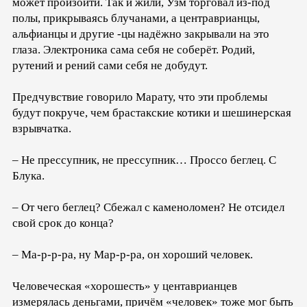
может произойти. Так и жили, Узм торговал из-под
полы, прикрываясь блучанами, а центраврианцы,
альфианцы и другие -цы надёжно закрывали на это
глаза. Электроника сама себя не соберёт. Родий,
рутений и рений сами себя не добудут.
Предчувствие говорило Марату, что эти проблемы
будут покруче, чем брастакские котики и шешинерская
взрывчатка.
– Не прессупник, не прессупник… Проссо беглец. С
Блука.
– От чего беглец? Сбежал с каменоломен? Не отсидел
свой срок до конца?
– Ма-р-р-ра, ну Мар-р-ра, он хороший человек.
Человеческая «хорошесть» у центаврианцев
измерялась деньгами, причём «человек» тоже мог быть