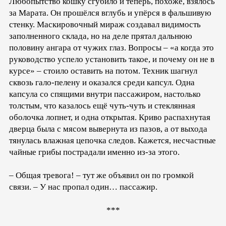
Любопытство кошку сгубило и теперь, похоже, взялось
за Марата. Он прошёлся вглубь и упёрся в фальшивую
стенку. Маскировочный мираж создавал видимость
заполненного склада, но на деле прятал дальнюю
половину ангара от чужих глаз. Вопросы – «а когда это
руководство успело установить такое, и почему он не в
курсе» – стоило оставить на потом. Техник шагнул
сквозь гало-пелену и оказался среди капсул. Одна
капсула со спящими внутри пассажиром, настолько
толстым, что казалось ещё чуть-чуть и стеклянная
оболочка лопнет, и одна открытая. Криво распахнутая
дверца была с мясом вывернута из пазов, а от выхода
тянулась влажная цепочка следов. Кажется, несчастные
чайные грибы пострадали именно из-за этого.
– Общая тревога! – тут же объявил он по громкой
связи. – У нас пропал один… пассажир.
***