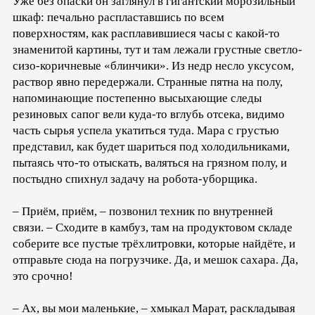
Уже без опаски он заглянул в гигантский морозильный
шкаф: печально распластавшись по всем
поверхностям, как расплавившиеся часы с какой-то
знаменитой картины, тут и там лежали грустные светло-
сизо-коричневые «блинчики». Из недр несло уксусом,
раствор явно передержали. Странные пятна на полу,
напоминающие постепенно высыхающие следы
резиновых сапог вели куда-то вглубь отсека, видимо
часть сырья успела укатиться туда. Мара с грустью
представил, как будет шариться под холодильниками,
пытаясь что-то отыскать, валяться на грязном полу, и
постыдно спихнул задачу на робота-уборщика.
– Приём, приём, – позвонил техник по внутренней
связи. – Сходите в камбуз, там на продуктовом складе
соберите все пустые трёхлитровки, которые найдёте, и
отправьте сюда на погрузчике. Да, и мешок сахара. Да,
это срочно!
– Ах, вы мои маленькие, – хмыкал Марат, раскладывая