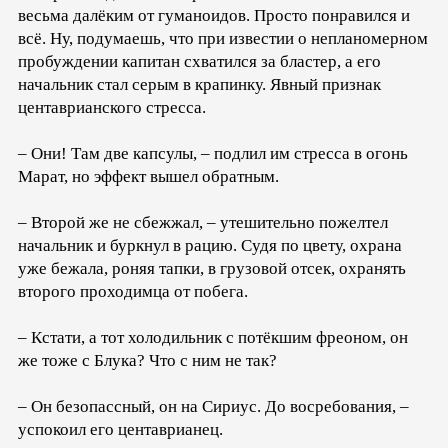
весьма далёким от гуманоидов. Просто понравился и
всё. Ну, подумаешь, что при известии о непланомерном
пробуждении капитан схватился за бластер, а его
начальник стал серым в крапинку. Явный признак
центаврианского стресса.
– Они! Там две капсулы, – подлил им стресса в огонь
Марат, но эффект вышел обратным.
– Второй же не сбежжал, – утешительно пожелтел
начальник и буркнул в рацию. Судя по цвету, охрана
уже бежала, роняя тапки, в грузовой отсек, охранять
второго проходимца от побега.
– Кстати, а тот холодильник с потёкшим фреоном, он
же тоже с Блука? Что с ним не так?
– Он безопассный, он на Сириус. До восребования, –
успокоил его центаврианец.