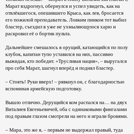
Марат вздрогнул, обернулся и успел увидеть, как на
отвлёкшегося, опешившего Крыса, как лев, бросается
его пожилой преподаватель. Ловким пинком тот выбил
бластер, съездил в уже не ухмыляющуюся харю и
раскровил её о бортик пульта.
Дальнейшее смешалось в орущий, катающийся по полу
клубок, капитан тупо уставился на них, пассивно
выжидая, кто победит. «Трусливая нация», – выругался
про себя Марат, шагнул вперёд и поднял бластер.
– Стоять! Руки вверх! – рявкнул он, с благодарностью
вспоминая армейскую подготовку.
Вышло отлично. Дерущийся ком распался на… на двух
Виталиев Евгеньевичей, оба с одинаковыми фингалами
под правым глазом смотрели на него и играли бровями.
– Мара, это же я, – первым не выдержал правый, туда