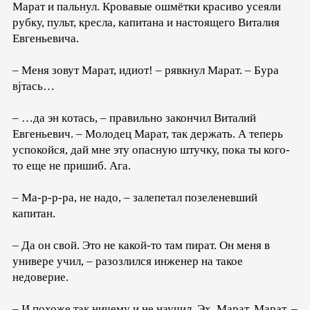
Марат и пальнул. Кровавые ошмётки красиво усеяли
рубку, пульт, кресла, капитана и настоящего Виталия
Евгеньевича.
– Меня зовут Марат, идиот! – рявкнул Марат. – Бура
вjтась…
– …да эн кoтась, – правильно закончил Виталий
Евгеньевич. – Молодец Марат, так держать. А теперь
успокойся, дай мне эту опасную штучку, пока ты кого-
то еще не пришиб. Ага.
– Ма-р-р-ра, не надо, – залепетал позеленевший
капитан.
– Да он свой. Это не какой-то там пират. Он меня в
универе учил, – разозлился инженер на такое
недоверие.
– И похоже так ничему и не научил. Эх, Марат, Марат, –