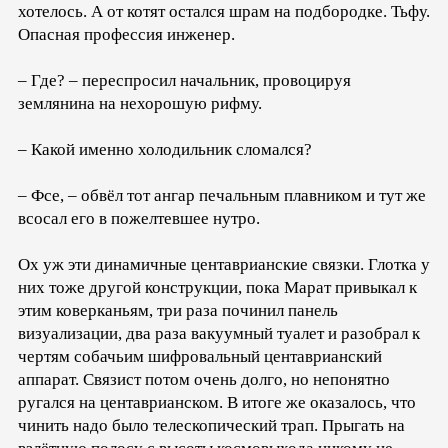
хотелось. А от котят остался шрам на подбородке. Тьфу.
Опасная профессия инженер.
– Где? – переспросил начальник, провоцируя
землянина на нехорошую рифму.
– Какой именно холодильник сломался?
– Фсе, – обвёл тот ангар печальным плавником и тут же
всосал его в пожелтевшее нутро.
Ох уж эти динамичные центаврианские связки. Глотка у
них тоже другой конструкции, пока Марат привыкал к
этим коверканьям, три раза починил панель
визуализации, два раза вакуумный туалет и разобрал к
чертям собачьим шифровальный центаврианский
аппарат. Связист потом очень долго, но непонятно
ругался на центаврианском. В итоге же оказалось, что
чинить надо было телескопический трап. Прыгать на