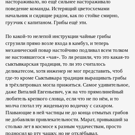
настораживало, но ещё сильнее настораживало
поведение команды. Истерящий цветосхемами
начальник и сидящие рядом, как по стойке смирно,
грузчик с капитаном. Грибы ещё эти.
По какой-то нелепой инструкции чайные грибы
сгрузили прямо возле входа в камбуз, и теперь
механический повар настойчиво подливал всем толком
не настоявшегося «чая». То ли решили, что это какая-то
сыктывкарская традиция, то ли это считалось
деликатесом, хотя инженер не мог представить, чтоб
где-то кроме Сыктывкара традиция выращивать грибы
в трёхлитровках могла прижиться. Самое удивительное,
даже Виталий Евгеньевич, уж на что прямолинейный
любитель крепкого словца, если что не по нём, и то
молча глотал эту жиденькую водичку с сахаром.
Плавающие в ней частицы не до конца отмытых грибов
не добавляли привлекательности. Марат, привыкший за
столько лет в космосе к разным чудачествам, просто
подносил ко рту чашку, но не отхлёбывал.