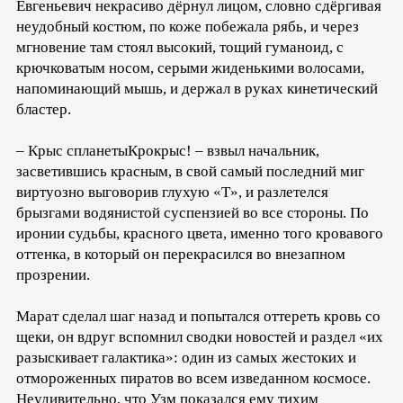
Евгеньевич некрасиво дёрнул лицом, словно сдёргивая
неудобный костюм, по коже побежала рябь, и через
мгновение там стоял высокий, тощий гуманоид, с
крючковатым носом, серыми жиденькими волосами,
напоминающий мышь, и держал в руках кинетический
бластер.
– Крыс спланетыКрокрыс! – взвыл начальник,
засветившись красным, в свой самый последний миг
виртуозно выговорив глухую «Т», и разлетелся
брызгами водянистой суспензией во все стороны. По
иронии судьбы, красного цвета, именно того кровавого
оттенка, в который он перекрасился во внезапном
прозрении.
Марат сделал шаг назад и попытался оттереть кровь со
щеки, он вдруг вспомнил сводки новостей и раздел «их
разыскивает галактика»: один из самых жестоких и
отмороженных пиратов во всем изведанном космосе.
Неудивительно, что Узм показался ему тихим