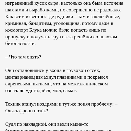
изгрызенный кусок сыра, настолько она была источена
шахтами и выработками, их совершенно не радовало.
Как всем известно: где рудники – там и заключённые,
криминал, бандитизм, уголовщина, потому даже в
космопорт Блука можно было попасть лишь по
пропуску и получать груз из-за решётки со шлюзом
безопасности.
– Что там опять?
Они остановились у входа в грузовой отсек,
центаврианец взмахнул плавниками и покрылся
сиреневыми пятнами, что на межгалактическом
означало «догадайся, мол, сама».
Техник втянул ноздрями и тут же понял проблему: –
Опять фреон потёк?
Судя по накладной, они везли какие-то
быстропортящиеся центаврианские деликатесы к