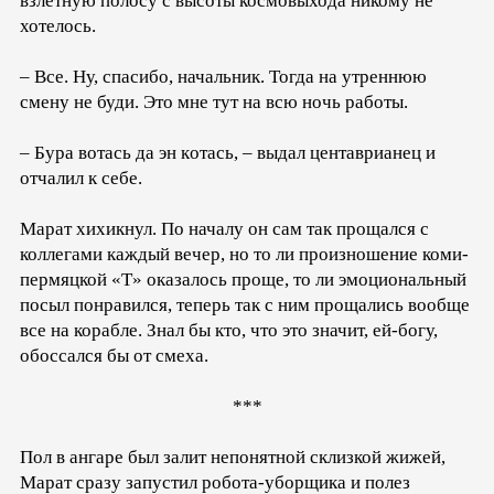
взлётную полосу с высоты космовыхода никому не
хотелось.
– Все. Ну, спасибо, начальник. Тогда на утреннюю
смену не буди. Это мне тут на всю ночь работы.
– Бура вoтась да эн кoтась, – выдал центаврианец и
отчалил к себе.
Марат хихикнул. По началу он сам так прощался с
коллегами каждый вечер, но то ли произношение коми-
пермяцкой «Т» оказалось проще, то ли эмоциональный
посыл понравился, теперь так с ним прощались вообще
все на корабле. Знал бы кто, что это значит, ей-богу,
обоссался бы от смеха.
***
Пол в ангаре был залит непонятной склизкой жижей,
Марат сразу запустил робота-уборщика и полез