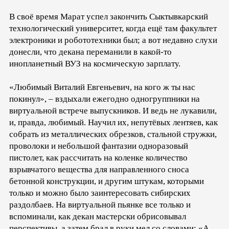
В своё время Марат успел закончить Сыктывкарский
технологический университет, когда ещё там факультет
электроники и робототехники был; а вот недавно слухи
донесли, что декана переманили в какой-то
инопланетный ВУЗ на космическую зарплату.
«Любимый Виталий Евгеньевич, на кого ж ты нас
покинул», – вздыхали ежегодно одногруппники на
виртуальной встрече выпускников. И ведь не лукавили,
и, правда, любимый. Научил их, непутёвых лентяев, как
собрать из металлических обрезков, стальной стружки,
проволоки и небольшой фантазии одноразовый
пистолет, как рассчитать на коленке количество
взрывчатого вещества для направленного сноса
бетонной конструкции, и другим штукам, которыми
только и можно было заинтересовать сибирских
раздолбаев. На виртуальной пьянке все только и
вспоминали, как декан мастерски обрисовывал
перспективы, а затем брал в руки мел со словами: «А