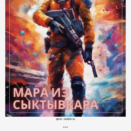
фото: rudalle.ru
---