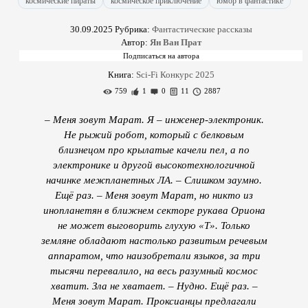
космические пираты
космическое приключение
юмор в фантастике
30.09.2025
Рубрика:
Фантастические рассказы
Автор:
Ян Ван Прат
Книга:
Sci-Fi Конкурс 2025
759
1
0
11
2887
– Меня зовут Марат. Я – инженер-электроник.
Не рыжий робот, который с белковым
близнецом про крылатые качели пел, а по
электронике и другой высокотехнологичной
начинке межпланетных ЛА. – Слишком заумно.
Ещё раз. – Меня зовут Марат, но никто из
инопланетян в ближнем секторе рукава Ориона
не может выговорить глухую «Т». Только
земляне обладают настолько развитым речевым
аппаратом, что наизобретали языков, за три
тысячи перевалило, на весь разумный космос
хватит. Зла не хватает. – Нудно. Ещё раз. –
Меня зовут Марат. Проксианцы предлагали