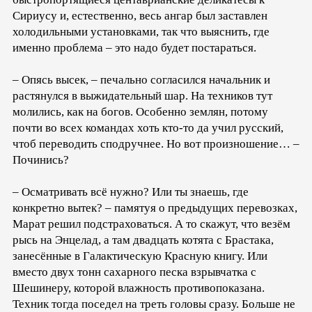
Сириусу и, естественно, весь ангар был заставлен
холодильными установками, так что выяснить, где
именно проблема – это надо будет постараться.
– Опясь высек, – печально согласился начальник и
растянулся в выжидательный шар. На техников тут
молились, как на богов. Особенно землян, потому
почти во всех командах хоть кто-то да учил русский,
чтоб переводить сподручнее. Но вот произношение… –
Починись?
– Осматривать всё нужно? Или ты знаешь, где
конкретно вытек? – памятуя о предыдущих перевозках,
Марат решил подстраховаться. А то скажут, что везём
рысь на Энцелад, а там двадцать котята с Брастака,
занесённые в Галактическую Красную книгу. Или
вместо двух тонн сахарного песка взрывчатка с
Шешинеру, которой влажность противопоказана.
Техник тогда поседел на треть головы сразу. Больше не