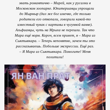
звать романтично – Марей, как у русалки в
Московском зоопарке. Юпитерианцы упрощали
до Мырмыр (дал же бог имечко, где только
родители его откопали, говорили какой-то
известный чувак с картины в чугунной ванне).
Альфианцы, чуть на Мрыха не перешли. Так что
Мара ещё норм. Короч, всем привет, я – Мара из
Сыктывкара. – Теперь непонятно, зачем ты это
рассказываешь. Побольше экспрессии. Ещё раз.
– Я Мара из Сыктывкара. Помогите! Меня
похитили!