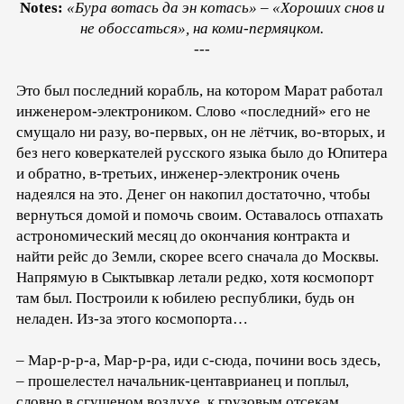
Notes:
«Бура вoтась да эн кoтась» – «Хороших снов и
не обоссаться», на коми-пермяцком.
---
Это был последний корабль, на котором Марат работал
инженером-электроником. Слово «последний» его не
смущало ни разу, во-первых, он не лётчик, во-вторых, и
без него коверкателей русского языка было до Юпитера
и обратно, в-третьих, инженер-электроник очень
надеялся на это. Денег он накопил достаточно, чтобы
вернуться домой и помочь своим. Оставалось отпахать
астрономический месяц до окончания контракта и
найти рейс до Земли, скорее всего сначала до Москвы.
Напрямую в Сыктывкар летали редко, хотя космопорт
там был. Построили к юбилею республики, будь он
неладен. Из-за этого космопорта…
– Мар-р-р-а, Мар-р-ра, иди с-сюда, почини вось здесь,
– прошелестел начальник-центаврианец и поплыл,
словно в сгущеном воздухе, к грузовым отсекам,