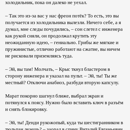
холодильник, пока он далеко не уехал.
– Так это из-за вас у нас фреон потёк? То есть, это вы
получается из холодильника вылезли. Ничего себе, а я
думал, мне следы почудились, – сон слетел с инженера
как рукой сняли, он продолжал крутить эту
неожиданную идею, – гениально. Грибы же мягкие и
пружинистые, отлично работают на сжатие, вы ничем
не рисковали приземляясь туда.
– Эй, вы там! Молчать, – Крыс ткнул бластером в
сторону инженера и указал на пульт. – Эй, ты! Ты же
местный? Отключи анабиоз, разбуди вторую капсулу.
Марат покорно шагнул ближе, выбрал экран и
потянулся к поясу. Нужно было вставить ключ в разъём
и снять блокировку.
– Эй, ты! Денди рукожопый, куда ты шестигранником в
тюльпан лезешь? – заорал в спину Виталий Евгеньевич,