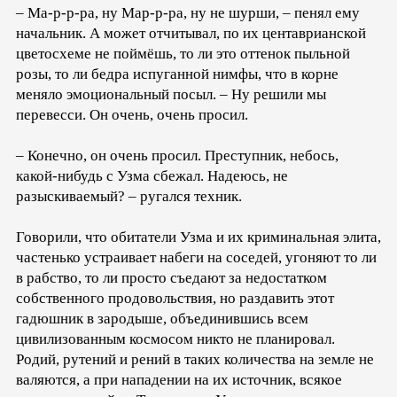
– Ма-р-р-ра, ну Мар-р-ра, ну не шурши, – пенял ему
начальник. А может отчитывал, по их центаврианской
цветосхеме не поймёшь, то ли это оттенок пыльной
розы, то ли бедра испуганной нимфы, что в корне
меняло эмоциональный посыл. – Ну решили мы
перевесси. Он очень, очень просил.
– Конечно, он очень просил. Преступник, небось,
какой-нибудь с Узма сбежал. Надеюсь, не
разыскиваемый? – ругался техник.
Говорили, что обитатели Узма и их криминальная элита,
частенько устраивает набеги на соседей, угоняют то ли
в рабство, то ли просто съедают за недостатком
собственного продовольствия, но раздавить этот
гадюшник в зародыше, объединившись всем
цивилизованным космосом никто не планировал.
Родий, рутений и рений в таких количества на земле не
валяются, а при нападении на их источник, всякое