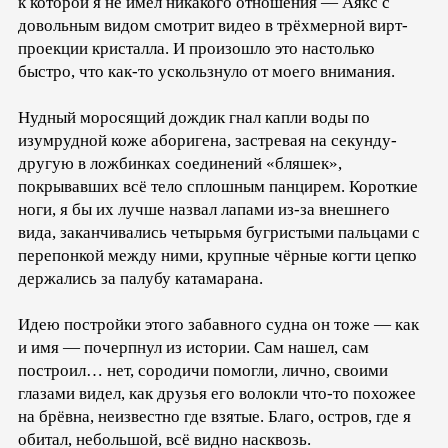
к которой я не имел никакого отношения — Аякс с
довольным видом смотрит видео в трёхмерной вирт-
проекции кристалла. И произошло это настолько
быстро, что как-то ускользнуло от моего внимания.
Нудный моросящий дождик гнал капли воды по
изумрудной коже аборигена, застревая на секунду-
другую в ложбинках соединений «бляшек»,
покрывавших всё тело сплошным панцирем. Короткие
ноги, я бы их лучше назвал лапами из-за внешнего
вида, заканчивались четырьмя бугристыми пальцами с
перепонкой между ними, крупные чёрные когти цепко
держались за палубу катамарана.
Идею постройки этого забавного судна он тоже — как
и имя — почерпнул из истории. Сам нашел, сам
построил… нет, сородичи помогли, лично, своими
глазами видел, как друзья его волокли что-то похожее
на брёвна, неизвестно где взятые. Благо, остров, где я
обитал, небольшой, всё видно насквозь.