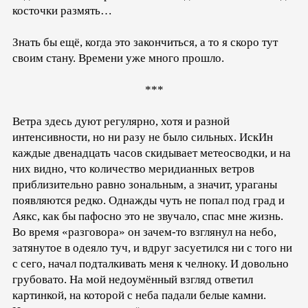
косточки размять…
Знать бы ещё, когда это закончиться, а то я скоро тут
своим стану. Времени уже много прошло.
***
Ветра здесь дуют регулярно, хотя и разной
интенсивности, но ни разу не было сильных. ИскИн
каждые двенадцать часов скидывает метеосводки, и на
них видно, что количество меридианных ветров
приблизительно равно зональным, а значит, ураганы
появляются редко. Однажды чуть не попал под град и
Аякс, как бы пафосно это не звучало, спас мне жизнь.
Во время «разговора» он зачем-то взглянул на небо,
затянутое в одеяло туч, и вдруг засуетился ни с того ни
с сего, начал подталкивать меня к челноку. И довольно
грубовато. На мой недоумённый взгляд ответил
картинкой, на которой с неба падали белые камни.