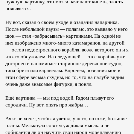
нужную картинку, что мозги начинают кипеть, злость
появляется.
Ну вот, сказал о своём уходе и озадачил напарника.
После небольшой паузы — полагаю, это вызвало у него
шок — стал «забрасывать» картинками. На одной из
них изображено много-много катамаранов, на другой
— остов недостроенного корабля, возле которого он и я
что-то обсуждаем. На следующей — этот корабль уже
достроен и напоминает старинное деревянное судно,
типа брига или каравеллы. Впрочем, познания мои в
этой сфере весьма скудны, но то, что на палубе видны
очень даже знакомые фигурки, я понял.
Ещё картинка — мы под водой. Рядом плывут его
сородичи. Ну вот, опять про жабры…
Аякс не хочет, чтобы я улетал, у него, похоже, большие
планы. Мелькнула совсем уж дикая мысль: а не
собирается ли он научить свой народ мореплаванию