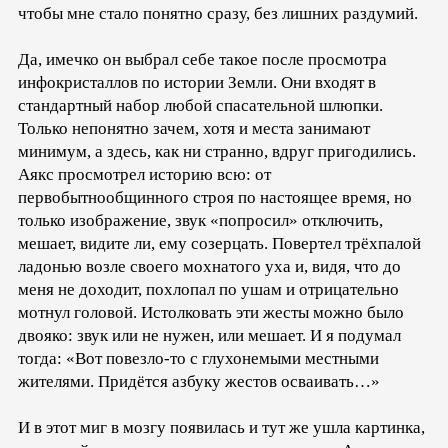
чтобы мне стало понятно сразу, без лишних раздумий.
Да, имечко он выбрал себе такое после просмотра
инфокристаллов по истории Земли. Они входят в
стандартный набор любой спасательной шлюпки.
Только непонятно зачем, хотя и места занимают
минимум, а здесь, как ни странно, вдруг пригодились.
Аякс просмотрел историю всю: от
первобытнообщинного строя по настоящее время, но
только изображение, звук «попросил» отключить,
мешает, видите ли, ему созерцать. Повертел трёхпалой
ладонью возле своего мохнатого уха и, видя, что до
меня не доходит, похлопал по ушам и отрицательно
мотнул головой. Истолковать эти жесты можно было
двояко: звук или не нужен, или мешает. И я подумал
тогда: «Вот повезло-то с глухонемыми местными
жителями. Придётся азбуку жестов осваивать…»
И в этот миг в мозгу появилась и тут же ушла картинка,