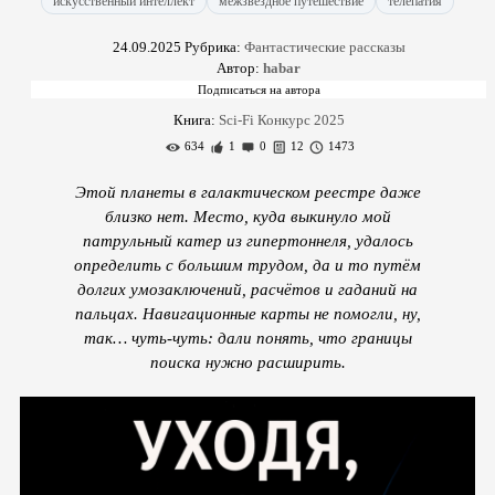
искусственный интеллект
межзвёздное путешествие
телепатия
24.09.2025
Рубрика:
Фантастические рассказы
Автор:
habar
Книга:
Sci-Fi Конкурс 2025
634
1
0
12
1473
Этой планеты в галактическом реестре даже
близко нет. Место, куда выкинуло мой
патрульный катер из гипертоннеля, удалось
определить с большим трудом, да и то путём
долгих умозаключений, расчётов и гаданий на
пальцах. Навигационные карты не помогли, ну,
так… чуть-чуть: дали понять, что границы
поиска нужно расширить.