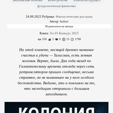
инопланетная политика
космо-детектив
технологии будущего
футурологическая фантастика
24.09.2025
Рубрика:
Фантастические рассказы
Автор:
habar
Книга:
Sci-Fi Конкурс 2025
559
3
0
15
1790
На этой планете, носящей древнее название
счастья и удачи — Талисман, есть земная
колония. Вернее, была. Два года назад по
Галактическому времени отсюда через сеть
ретрансляторов пришло сообщение, весьма
странное, но не вызвавшее ни у кого особого
беспокойства. Видимо, это и повлияло на то,
что экспедицию отправили с большим
запозданием.