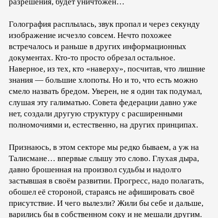
разрешения, будет уничтожен…
Голография расплылась, звук пропал и через секунду
изображение исчезло совсем. Нечто похожее
встречалось и раньше в других информационных
документах. Кто-то просто обрезал остальное.
Наверное, из тех, кто «наверху», посчитав, что лишние
знания — большие хлопоты. Но и то, что есть можно
смело назвать бредом. Уверен, не я один так подумал,
слушая эту галиматью. Совета федерации давно уже
нет, создали другую структуру с расширенными
полномочиями и, естественно, на других принципах.
Признаюсь, в этом секторе мы редко бываем, а уж на
Талисмане… впервые слышу это слово. Глухая дыра,
давно брошенная на произвол судьбы и надолго
застывшая в своём развитии. Прогресс, надо полагать,
обошел её стороной, стараясь не афишировать своё
присутствие. И чего вылезли? Жили бы себе и дальше,
варились бы в собственном соку и не мешали другим.