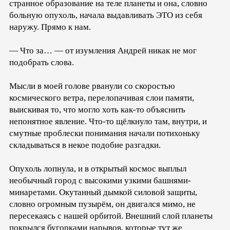
странное образование на теле планеты и она, словно
больную опухоль, начала выдавливать ЭТО из себя
наружу. Прямо к нам.
— Что за… — от изумления Андрей никак не мог
подобрать слова.
Мысли в моей голове рванули со скоростью
космического ветра, перелопачивая слои памяти,
выискивая то, что могло хоть как-то объяснить
непонятное явление. Что-то щёлкнуло там, внутри, и
смутные проблески понимания начали потихоньку
складываться в некое подобие разгадки.
Опухоль лопнула, и в открытый космос выплыл
необычный город с высокими узкими башнями-
минаретами. Окутанный дымкой силовой защиты,
словно огромным пузырём, он двигался мимо, не
пересекаясь с нашей орбитой. Внешний слой планеты
покрылся бугорками нарывов, которые тут же