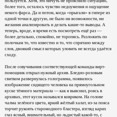
пользуется. Хотя, это ничуть не прояснило ситуацию,
более того, осталось чувство недоумения и ощущение
некого фарса. Да и потом, когда «прыгали» в гипере из
одной точки в другую, не было ни возможности, ни
желания анализировать и делать какие-то выводы. А
теперь, вроде, и время есть посмотреть ещё раз —
более детально, спокойно, не торопясь. Разложить по
полочкам то, что известно и то, что спрятано между
слов, двоякий смысл которых уловить не всегда удаётся
сходу.
После озвучивания соответствующей команды вирт-
помощник открыл нужный архив. Бледно-розовым
свитком развернулась голограмма, появилось
изображение сидящего человека на прямоугольном
куске тёмного материала — как я выяснил, роясь в
архивах, этот кусок назывался ковриком. На голове
чалма зелёного цвета, яркий жёлтый халат, из-за пояса
торчит рукоять старомодного бластера, взгляд карих
глаз ясный, внимательный, но льдистый какой-то, с