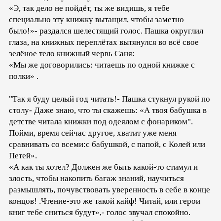
«Э, так дело не пойдёт, ты же видишь, я тебе
специально эту книжку вытащил, чтобы заметно
было!»- раздался шелестящий голос. Пашка округлил
глаза, на книжных переплётах вытянулся во всё свое
зелёное тело книжный червь Саня:
«Мы же договорились: читаешь по одной книжке с
полки» .
"Так я буду целый год читать!- Пашка стукнул рукой по
столу- Даже знаю, что ты скажешь: «А твоя бабушка в
детстве читала книжки под одеялом с фонариком".
Пойми, время сейчас другое, хватит уже меня
сравнивать со всеми:с бабушкой, с папой, с Колей или
Петей».
«А как ты хотел? Должен же быть какой-то стимул и
злость, чтобы накопить багаж знаний, научиться
размышлять, почувствовать уверенность в себе в конце
концов! .Чтение-это же такой кайф! Читай, или герои
книг тебе сниться будут»,- голос звучал спокойно.