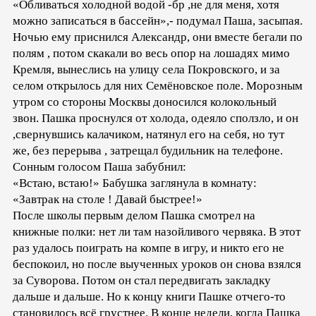
«Обливаться холодной водой -бр ,не для меня, хотя
можно записаться в бассейн»,- подумал Паша, засыпая.
Ночью ему приснился Александр, они вместе бегали по
полям , потом скакали во весь опор на лошадях мимо
Кремля, вынеслись на улицу села Покровского, и за
селом открылось для них Семёновское поле. Морозным
утром со стороны Москвы доносился колокольный
звон. Пашка проснулся от холода, одеяло сползло, и он
,свернувшись калачиком, натянул его на себя, но тут
же, без перерыва , затрещал будильник на телефоне.
Сонным голосом Паша забубнил:
«Встаю, встаю!» Бабушка заглянула в комнату:
«Завтрак на столе ! Давай быстрее!»
После школы первым делом Пашка смотрел на
книжные полки: нет ли там назойливого червяка. В этот
раз удалось поиграть на компе в игру, и никто его не
беспокоил, но после выученных уроков он снова взялся
за Суворова. Потом он стал передвигать закладку
дальше и дальше. Но к концу книги Пашке отчего-то
становилось всё грустнее. В конце недели, когда Пашка