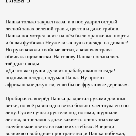
Пашка только закрыл глаза, и в нос ударил острый
лесной запах зеленой травы, цветов и даже грибов.
Пашка посмотрел вниз: на нём были оранжевые шорты
и белая футболка.Неужели заснул в одежде на диване?
Но руки кололи хвойные ветки, а колючая трава
обвивала щиколотки. На голову Пашке посыпались
твёрдые плоды.
«Да это же груши-дули из прабабушкиного сада!-
поднимая плоды, подумал Паша.-Ну просто
африканские джунгли, если бы не фруктовые деревья».
Пробираясь вперёд Пашка раздвигал руками длинные
ветки, но всё равно одна ветка больно хлестнула его по
лицу. Сухие сучья хрустели под ногами, шуршали
листья, встречались даже какие-то очень знакомые
голубенькие цветы на высоких стеблях. Впереди
возникло свободное пространство ,и Пашка побежал,