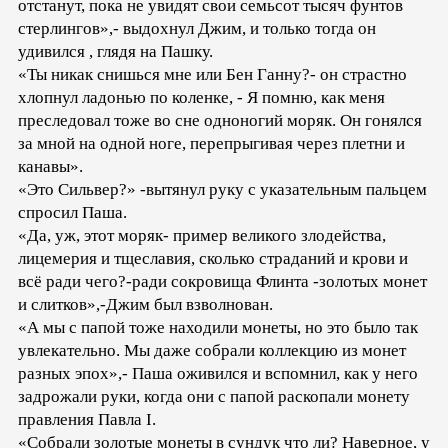
отстанут, пока не увидят свои семьсот тысяч фунтов
стерлингов»,- выдохнул Джим, и только тогда он
удивился , глядя на Пашку.
«Ты никак снишься мне или Бен Ганну?- он страстно
хлопнул ладонью по коленке, - Я помню, как меня
преследовал тоже во сне одноногий моряк. Он гонялся
за мной на одной ноге, перепрыгивая через плетни и
канавы».
«Это Сильвер?» -вытянул руку с указательным пальцем
спросил Паша.
«Да, уж, этот моряк- пример великого злодейства,
лицемерия и тщеславия, сколько страданий и крови и
всё ради чего?-ради сокровища Флинта -золотых монет
и слитков»,-Джим был взволнован.
«А мы с папой тоже находили монеты, но это было так
увлекательно. Мы даже собрали коллекцию из монет
разных эпох»,- Паша оживился и вспомнил, как у него
задрожали руки, когда они с папой раскопали монету
правления Павла І.
«Собрали золотые монеты в сундук что ли? Наверное, у