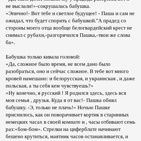
не выслали!»-сокрушалась бабушка.
«Эпично!- Вот тебе и светлое будущее! - Паша и сам не
ожидал, что будет спорить с бабушкой."А прадед со
стороны моего отца вообще белогвардейский крест не
снимал с рубахи,-разгорячился Пашка,-твои же слова
ба».
Бабушка только кивала головой:
«Да, сложное было время, не всем дано было
разобраться, оно и сейчас сложное. В тебе вот много
кровей намешано: и белорусская, и украинская , и даже
польская, а ты себя кем чувствуешь?»
«Ну конечно, я русский ! Я родился здесь, здесь вся
моя семья , друзья. Куда я от вас!- Пашка обнял
бабушку. -Э, только не плачь!» Ночью Пашке
приснилось, как он поворачивает кортик в старинных
немецких часах в своей комнате и , часы отбивают семь
раз:«бом-бом». Стрелки на циферблате начинают
бешено крутиться, маятник часов останавливается, и