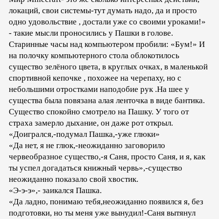
локаций, свои системы-тут думать надо, да и просто
одно удовольствие , достали уже со своими уроками!»
- такие мысли проносились у Пашки в голове.
Старинные часы над компьютером пробили: «Бум!» И
на полочку компьютерного стола облокотилось
существо зелёного цвета, в круглых очках, в маленькой
спортивной кепочке , похожее на черепаху, но с
небольшими отростками наподобие рук .На шее у
существа была повязана алая ленточка в виде бантика.
Существо спокойно смотрело на Пашку. У того от
страха замерло дыхание, он даже рот открыл.
«Доигрался,-подумал Пашка,-уже глюки»
«Да нет, я не глюк,-неожиданно заговорило
червеобразное существо,-я Саня, просто Саня, и я, как
ты успел догадаться книжный червь»,-существо
неожиданно показало свой хвостик.
«Э-э-э»,- заикался Пашка.
«Да ладно, понимаю тебя,неожиданно появился я, без
подготовки, но ты меня уже вынудил!-Саня вытянул