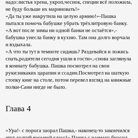
надо:листья хрена, укроп,чеснок, специи всё положила,
не буду больше их мариновать!»
«Да ты уже накрутила на целую армию!»-Пашка
пытался помочь бабушке убрать трёхлитровую банку.
«А вот после зимы ни одной банки не остаётся»,-
бабушка унесла банку в кухню. Там она долго ворчала
и вздыхала.
«А что ты тут в темноте сидишь? Раздевайся и ложись
спать,родители сегодня ушли в гости»,-снова заглянула
в комнату бабушка. Пашка посмотрел на свои
руки:никаких царапин и ссадин.Посмотрел на шаткую
стопку книг на столе, потом перевел взгляд на книжные
полки-Сани нигде не было.
Глава 4
«Ура!- с порога заорал Пашка,- наконец-то закончился
этот долгий восьмой класс!» Пашка с размаху бросил