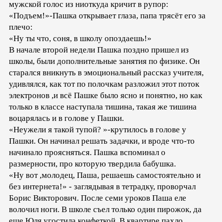
мужской голос из ниоткуда кричит в рупор:
«Подъем!»-Пашка открывает глаза, папа трясёт его за
плечо:
«Ну ты что, соня, в школу опоздаешь!»
В начале второй недели Пашка поздно пришел из
школы, были дополнительные занятия по физике. Он
старался вникнуть в эмоциональный рассказ учителя,
удивлялся, как тот по полочкам разложил этот поток
электронов ,и всё Пашке было ясно и понятно, но как
только в классе наступала тишина, такая же тишина
воцарялась и в голове у Пашки.
«Неужели я такой тупой? »-крутилось в голове у
Пашки. Он начинал решать задачки, и вроде что-то
начинало проясняться. Пашка вспоминал о
размерности, про которую твердила бабушка.
«Ну вот ,молодец, Паша, решаешь самостоятельно и
без интернета!» - заглядывая в тетрадку, проворчал
Борис Викторович. После семи уроков Паша еле
волочил ноги. В школе съел только один пирожок, да
еще Юля угостила конфеткой. В квартире пахло