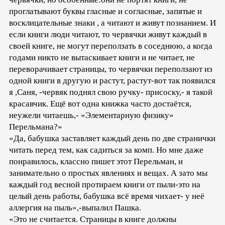
проглатывают буквы гласные и согласные, запятые и
восклицательные знаки , а читают и живут познанием. И
если книги люди читают, то червячки живут каждый в
своей книге, не могут переползать в соседнюю, а когда
годами никто не вытаскивает книги и не читает, не
переворачивает страницы, то червячки переползают из
одной книги в другую и растут, растут-вот так появился
я ,Саня, -червяк поднял свою ручку- присоску,- я такой
красавчик. Ещё вот одна книжка часто достаётся,
неужели читаешь,- «Элементарную физику»
Перельмана?»
«Да, бабушка заставляет каждый день по две странички
читать перед тем, как садиться за комп. Но мне даже
понравилось, классно пишет этот Перельман, и
занимательно о простых явлениях и вещах. А зато мы
каждый год весной протираем книги от пыли-это на
целый день работы, бабушка всё время чихает- у неё
аллергия на пыль»,-выпалил Пашка.
«Это не считается. Страницы в книге должны