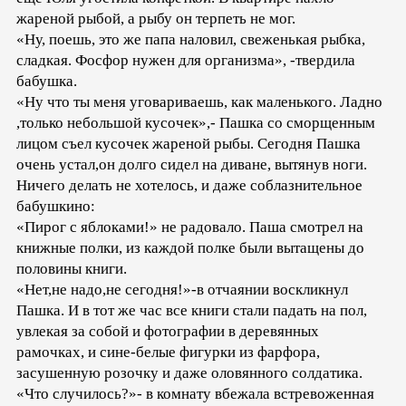
жареной рыбой, а рыбу он терпеть не мог.
«Ну, поешь, это же папа наловил, свеженькая рыбка,
сладкая. Фосфор нужен для организма», -твердила
бабушка.
«Ну что ты меня уговариваешь, как маленького. Ладно
,только небольшой кусочек»,- Пашка со сморщенным
лицом съел кусочек жареной рыбы. Сегодня Пашка
очень устал,он долго сидел на диване, вытянув ноги.
Ничего делать не хотелось, и даже соблазнительное
бабушкино:
«Пирог с яблоками!» не радовало. Паша смотрел на
книжные полки, из каждой полке были вытащены до
половины книги.
«Нет,не надо,не сегодня!»-в отчаянии воскликнул
Пашка. И в тот же час все книги стали падать на пол,
увлекая за собой и фотографии в деревянных
рамочках, и сине-белые фигурки из фарфора,
засушенную розочку и даже оловянного солдатика.
«Что случилось?»- в комнату вбежала встревоженная