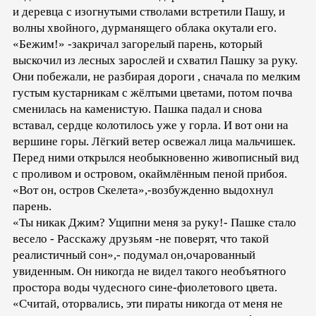
и деревца с изогнутыми стволами встретили Пашу, и
волны хвойного, дурманящего облака окутали его.
«Бежим!» -закричал загорелый парень, который
выскочил из лесных зарослей и схватил Пашку за руку.
Они побежали, не разбирая дороги , сначала по мелким
густым кустарникам с жёлтыми цветами, потом почва
сменилась на каменистую. Пашка падал и снова
вставал, сердце колотилось уже у горла. И вот они на
вершине горы. Лёгкий ветер освежал лица мальчишек.
Перед ними открылся необыкновенно живописный вид
с проливом и островом, окаймлённым пеной прибоя.
«Вот он, остров Скелета»,-возбужденно выдохнул
парень.
«Ты никак Джим? Ущипни меня за руку!- Пашке стало
весело - Расскажу друзьям -не поверят, что такой
реалистичный сон»,- подумал он,очарованный
увиденным. Он никогда не видел такого необъятного
простора воды чудесного сине-фиолетового цвета.
«Считай, оторвались, эти пираты никогда от меня не