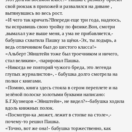
свой рюкзак в прихожей и развалился на диване ,
вытянувшись во весь рост.
«И чего так кричать?Впереди еще три года, надеюсь,
ты исправишь свою тройку по физике.Вон, смотри
,вымахал уже выше меня, а ума не прибавляется,-
бабушка схватила Пашку за щёки.-Эх, ты лодырь, а
ведь отличником был до шестого класса!»
«Альберт Эйнштейн тоже был троечником и ничего,
стал великим», -парировал Пашка.
«Никогда не повторяй чужого бреда, это легенда
глупых журналистов», - бабушка долго смотрела на
полки с книгами.
«Помню, книга здесь стояла в сером переплете и на
зелёной полоске золотыми буквами написано:
Б.Г.Кузнецов «Эйнштейн», не видел?»-бабушка ходила
вдоль книжных полок.
«Посмотри-ка ,может, лежит в стопке на столе»,-
почему-то решил Пашка.
«Точно, вот же она!- бабушка торжественно, как