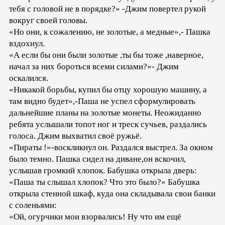
тебя с головой не в порядке?» -Джим повертел рукой
вокруг своей головы.
«Но они, к сожалению, не золотые, а медные»,- Пашка
вздохнул.
«А если бы они были золотые ,ты бы тоже ,наверное,
начал за них бороться всеми силами?»- Джим
оскалился.
«Никакой борьбы, купил бы отцу хорошую машину, а
там видно будет»,-Паша не успел сформулировать
дальнейшие планы на золотые монеты. Неожиданно
ребята услышали топот ног и треск сучьев, раздались
голоса. Джим выхватил своё ружьё.
«Пираты !»-воскликнул он. Раздался выстрел. За окном
было темно. Пашка сидел на диване,он вскочил,
услышав громкий хлопок. Бабушка открыла дверь:
«Паша ты слышал хлопок? Что это было?» Бабушка
открыла стенной шкаф, куда она складывала свои банки
с соленьями:
«Ой, огурчики мои взорвались! Ну что им ещё