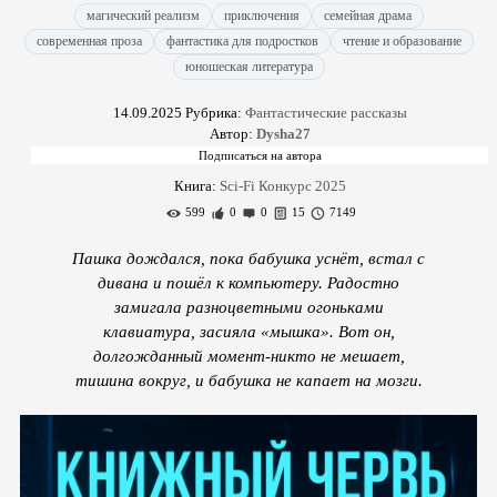
магический реализм
приключения
семейная драма
современная проза
фантастика для подростков
чтение и образование
юношеская литература
14.09.2025
Рубрика:
Фантастические рассказы
Автор:
Dysha27
Книга:
Sci-Fi Конкурс 2025
599
0
0
15
7149
Пашка дождался, пока бабушка уснёт, встал с
дивана и пошёл к компьютеру. Радостно
замигала разноцветными огоньками
клавиатура, засияла «мышка». Вот он,
долгожданный момент-никто не мешает,
тишина вокруг, и бабушка не капает на мозги.