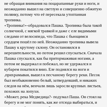
не обращая внимания на поцарапанные руки и ноги, и
неожиданно вышел на светлую и совершенно обжитую
полянку, потому что её пересекала утоптанная
тропинка.
«Тропинка!»-обрадовался Пашка. Тропинка была такой
солнечной, с мягкой травкой и даже с еле видимыми
следами от велосипеда, что Пашка с бьющимся
сердцем пошёл по ней. Неожиданно тропинка вывела
Пашку к крутому склону. Он остановился в
нерешительности, но потом решил спускаться. Сначала
Пашка спускался, как бы притормаживая ногами, а
потом не выдержал и побежал, но не удержался и
кубарем покатился вниз. Еле поднялся на ноги и
,прихрамывая, вышел к песчаному берегу реки. Песок
был необыкновенно белый, затвердевший, и никаких
следов на нём, венчали лишь заросли крупных листьев,
похожих на лопухи.
«Может, река Медведица?- подумал Паша. Он стоял на
берегу и не мог понять, как же отсюда выбираться, и