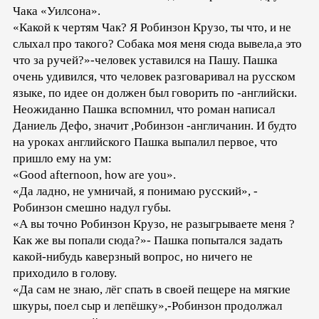
Чака «Уилсона».
«Какой к чертям Чак? Я Робинзон Крузо, ты что, и не
слыхал про такого? Собака моя меня сюда вывела,а это
что за ручей?»-человек уставился на Пашу. Пашка
очень удивился, что человек разговаривал на русском
языке, по идее он должен был говорить по -английски.
Неожиданно Пашка вспомнил, что роман написал
Даниель Дефо, значит ,Робинзон -англичанин. И будто
на уроках английского Пашка выпалил первое, что
пришло ему на ум:
«Good afternoon, how are you».
«Да ладно, не умничай, я понимаю русский», -
Робинзон смешно надул губы.
«А вы точно Робинзон Крузо, не разыгрываете меня ?
Как же вы попали сюда?»- Пашка попытался задать
какой-нибудь каверзный вопрос, но ничего не
приходило в голову.
«Да сам не знаю, лёг спать в своей пещере на мягкие
шкуры, поел сыр и лепёшку»,-Робинзон продолжал