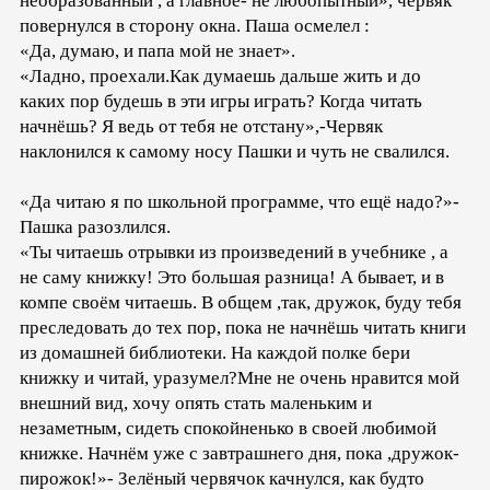
необразованный , а главное- не любопытный», червяк
повернулся в сторону окна. Паша осмелел :
«Да, думаю, и папа мой не знает».
«Ладно, проехали.Как думаешь дальше жить и до
каких пор будешь в эти игры играть? Когда читать
начнёшь? Я ведь от тебя не отстану»,-Червяк
наклонился к самому носу Пашки и чуть не свалился.
«Да читаю я по школьной программе, что ещё надо?»-
Пашка разозлился.
«Ты читаешь отрывки из произведений в учебнике , а
не саму книжку! Это большая разница! А бывает, и в
компе своём читаешь. В общем ,так, дружок, буду тебя
преследовать до тех пор, пока не начнёшь читать книги
из домашней библиотеки. На каждой полке бери
книжку и читай, уразумел?Мне не очень нравится мой
внешний вид, хочу опять стать маленьким и
незаметным, сидеть спокойненько в своей любимой
книжке. Начнём уже с завтрашнего дня, пока ,дружок-
пирожок!»- Зелёный червячок качнулся, как будто