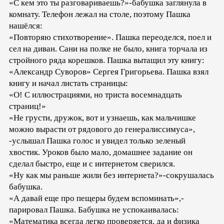
«С кем это ты разговариваешь?»-бабушка заглянула в
комнату. Телефон лежал на столе, поэтому Пашка
нашёлся:
«Повторяю стихотворение». Пашка переоделся, поел и
сел на диван. Сани на полке не было, книга торчала из
стройного ряда корешков. Пашка вытащил эту книгу:
«Александр Суворов» Сергея Григорьева. Пашка взял
книгу и начал листать страницы:
«О! С иллюстрациями, но триста восемнадцать
страниц!»
«Не грусти, дружок, вот и узнаешь, как мальчишке
можно вырасти от рядового до генералиссимуса»,
-услышал Пашка голос и увидел только зеленый
хвостик. Уроков было мало, домашнее задание он
сделал быстро, еще и с интернетом сверился.
«Ну как мы раньше жили без интернета?»-сокрушалась
бабушка.
«А давай еще про пещеры будем вспоминать»,-
парировал Пашка. Бабушка не успокаивалась:
«Математика всегда легко проверяется, да и физика