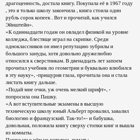
драгоценность, достала книгу. Покупала её в 1967 году
, это я только школу закончила , книга стоила один
рубль сорок копеек . Вот и прочитай, как учился
Эйнштейн».
«К одиннадцати годам он овладел физикой на уровне
колледжа, блестяще играл на скрипке. Среди
одноклассников он имел репутацию зубрилы и
большого зануды, хотя довольно дружелюбно
относился к сверстникам. В двенадцать лет запоем
прочитал учебник по геометрии и буквально влюбился
в эту науку», -прищурив глаза, прочитала она и стала
листать книгу дальше.
«Подай мне очки, уж очень мелкий шрифт», -
попросила она Пашку.
«А вот вступительные экзамены в высшую
техническую школу юный Альберт провалил, завалил
биологию и французский. Так-то!»- и бабушка,
довольная, положила книгу сверху стопки книг и вышла
из комнаты.
Пашке ни о чём не хотелось думать: