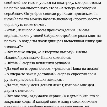
своё зелёное тело и уселся на шкатулку, которая стояла
на полке компьютерного стола.-А теперь поговорим
серьёзно». Он упёрся своими ручками-присосками в
щёки(если это можно назвать щеками) -просто место у
червя чуть ниже очков :
«Итак , немного о моём происхождении. Ты сам
видишь, какие у твоей бабушки стройные ряды книг на
полках. А когда ты последний раз вытаскивал книгу для
чтения,а?»
«Вот только вчера, «Четвёртую высоту» Елены
Ильиной доставал»,-Пашка оживился.
«Читал?» -червяк всплеснул ручками.
«Да ещё во втором классе!»-решился Паша на диалог.
«А вчера-то зачем доставал?»-червяк скрестил свои
ручки-присоски. Пашка замялся: :
«Да там, там у меня деньги лежат, которые мне дед
дарит с пенсии».
«Вот оно что,-задумался червяк,- а я думаю,что это за
закрытые ходы. В каждой книге живут свои книжные
червячки, но особенные:они не портят книги, не