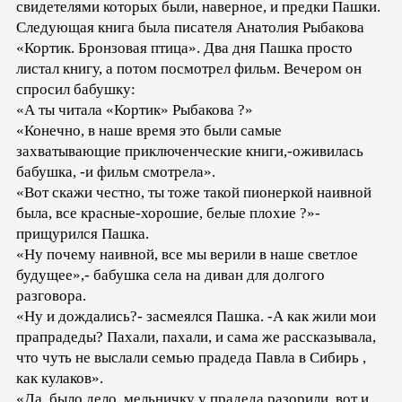
свидетелями которых были, наверное, и предки Пашки.
Следующая книга была писателя Анатолия Рыбакова
«Кортик. Бронзовая птица». Два дня Пашка просто
листал книгу, а потом посмотрел фильм. Вечером он
спросил бабушку:
«А ты читала «Кортик» Рыбакова ?»
«Конечно, в наше время это были самые
захватывающие приключенческие книги,-оживилась
бабушка, -и фильм смотрела».
«Вот скажи честно, ты тоже такой пионеркой наивной
была, все красные-хорошие, белые плохие ?»-
прищурился Пашка.
«Ну почему наивной, все мы верили в наше светлое
будущее»,- бабушка села на диван для долгого
разговора.
«Ну и дождались?- засмеялся Пашка. -А как жили мои
прапрадеды? Пахали, пахали, и сама же рассказывала,
что чуть не выслали семью прадеда Павла в Сибирь ,
как кулаков».
«Да, было дело, мельничку у прадеда разорили, вот и