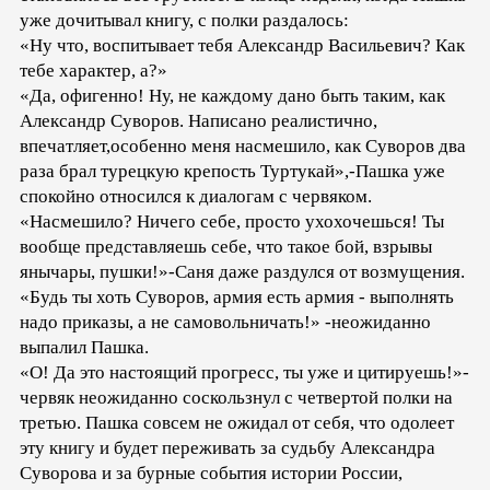
уже дочитывал книгу, с полки раздалось:
«Ну что, воспитывает тебя Александр Васильевич? Как
тебе характер, а?»
«Да, офигенно! Ну, не каждому дано быть таким, как
Александр Суворов. Написано реалистично,
впечатляет,особенно меня насмешило, как Суворов два
раза брал турецкую крепость Туртукай»,-Пашка уже
спокойно относился к диалогам с червяком.
«Насмешило? Ничего себе, просто ухохочешься! Ты
вообще представляешь себе, что такое бой, взрывы
янычары, пушки!»-Саня даже раздулся от возмущения.
«Будь ты хоть Суворов, армия есть армия - выполнять
надо приказы, а не самовольничать!» -неожиданно
выпалил Пашка.
«О! Да это настоящий прогресс, ты уже и цитируешь!»-
червяк неожиданно соскользнул с четвертой полки на
третью. Пашка совсем не ожидал от себя, что одолеет
эту книгу и будет переживать за судьбу Александра
Суворова и за бурные события истории России,