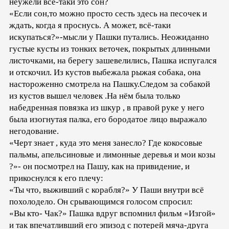
неужели всё-таки это сон?
«Если сон,то можно просто сесть здесь на песочек и
ждать, когда я проснусь. А может, всё-таки
искупаться?»-мысли у Пашки путались. Неожиданно
густые кусты из тонких веточек, покрытых длинными
листочками, на берегу зашевелились, Пашка испугался
и отскочил. Из кустов выбежала рыжая собака, она
настороженно смотрела на Пашку.Следом за собакой
из кустов вышел человек .На нём была только
набедренная повязка из шкур , в правой руке у него
была изогнутая палка, его бородатое лицо выражало
негодование.
«Черт знает , куда это меня занесло? Где кокосовые
пальмы, апельсиновые и лимонные деревья и мои козы
?»- он посмотрел на Пашу, как на привидение, и
прикоснулся к его плечу:
«Ты что, выживший с корабля?» У Паши внутри всё
похолодело. Он срывающимся голосом спросил:
«Вы кто- Чак?» Пашка вдруг вспомнил фильм «Изгой»
и так впечатливший его эпизод с потерей мяча-друга