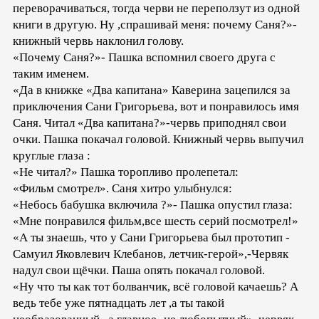
переворачиваться, тогда черви не переползут из одной
книги в другую. Ну ,спрашивай меня: почему Саня?»-
книжный червь наклонил голову.
«Почему Саня?»- Пашка вспомнил своего друга с
таким именем.
«Да в книжке «Два капитана» Каверина зацепился за
приключения Сани Григорьева, вот и понравилось имя
Саня. Читал «Два капитана?»-червь приподнял свои
очки. Пашка покачал головой. Книжный червь выпучил
круглые глаза :
«Не читал?» Пашка торопливо пролепетал:
«Фильм смотрел». Саня хитро улыбнулся:
«Небось бабушка включила ?»- Пашка опустил глаза:
«Мне понравился фильм,все шесть серий посмотрел!»
«А ты знаешь, что у Сани Григорьева был прототип -
Самуил Яковлевич Клебанов, летчик-герой»,-Червяк
надул свои щёчки. Паша опять покачал головой.
«Ну что ты как тот болванчик, всё головой качаешь? А
ведь тебе уже пятнадцать лет ,а ты такой