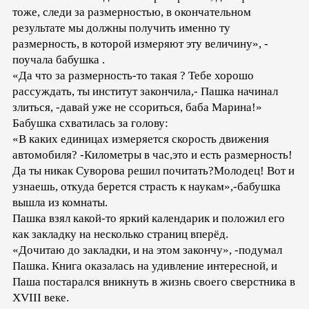
тоже, следи за размерностью, в окончательном
результате мы должны получить именно ту
размерность, в которой измеряют эту величину», -
поучала бабушка .
«Да что за размерность-то такая ? Тебе хорошо
рассуждать, ты институт закончила,- Пашка начинал
злиться, -давай уже не ссориться, баба Марина!»
Бабушка схватилась за голову:
«В каких единицах измеряется скорость движения
автомобиля? -Километры в час,это и есть размерность!
Да ты никак Суворова решил почитать?Молодец! Вот и
узнаешь, откуда берется страсть к наукам»,-бабушка
вышла из комнаты.
Пашка взял какой-то яркий календарик и положил его
как закладку на несколько страниц вперёд.
«Дочитаю до закладки, и на этом закончу», -подумал
Пашка. Книга оказалась на удивление интересной, и
Паша постарался вникнуть в жизнь своего сверстника в
ХVIII веке.