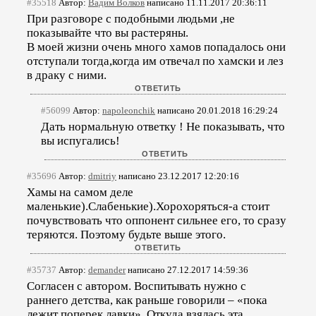
#35518
Автор:
Вадим Волков
написано 11.11.2017 20:36:11
При разговоре с подобными людьми ,не
показывайте что вы растеряны.
В моей жизни очень много хамов попадалось они
отступали тогда,когда им отвечал по хамски и лез
в драку с ними.
#56099
Автор:
napoleonchik
написано 20.01.2018 16:29:24
Дать нормальную ответку ! Не показывать, что
вы испугались!
#35696
Автор:
dmitriy
написано 23.12.2017 12:20:16
Хамы на самом деле
маленькие).Слабенькие).Хорохоряться-а стоит
почувствовать что оппонент сильнее его, то сразу
теряются. Поэтому будьте выше этого.
#35737
Автор:
demander
написано 27.12.2017 14:59:36
Согласен с автором. Воспитывать нужно с
раннего детства, как раньше говорили – «пока
лежит поперек лавки». Откуда взялась эта