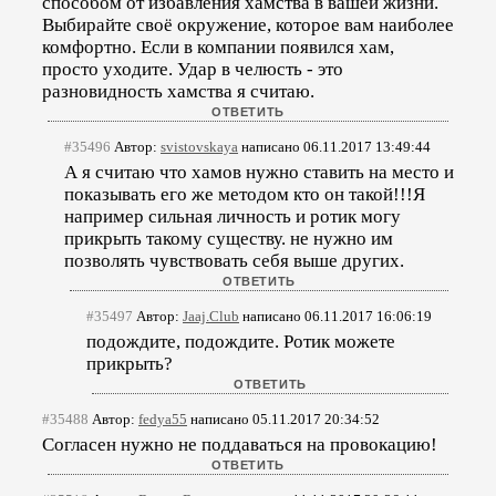
способом от избавления хамства в вашей жизни.
Выбирайте своё окружение, которое вам наиболее
комфортно. Если в компании появился хам,
просто уходите. Удар в челюсть - это
разновидность хамства я считаю.
#35496
Автор:
svistovskaya
написано 06.11.2017 13:49:44
А я считаю что хамов нужно ставить на место и
показывать его же методом кто он такой!!!Я
например сильная личность и ротик могу
прикрыть такому существу. не нужно им
позволять чувствовать себя выше других.
#35497
Автор:
Jaaj.Club
написано 06.11.2017 16:06:19
подождите, подождите. Ротик можете
прикрыть?
#35488
Автор:
fedya55
написано 05.11.2017 20:34:52
Согласен нужно не поддаваться на провокацию!