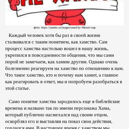
фото: https://yandex.ru/images/search?p=4&text=кар
Каждый человек хотя бы раз в своей жизни
сталкивался с таким понятием, как хамство. Сам
процесс хамства настолько вошел в нашу жизнь,
укрепился в повседневности общения, что мы сами
порой не замечаем, как хамим другим. Однако очень
болезненно реагируем на хамство по отношению к нам.
Что такое хамство, кто и почему нам хамит, а главное
как реагировать в ответ, мы и попробуем разобраться в
этой статье.
Само понятие хамства зародилось еще в библейские
времена и названо так по имени персонажа Хама,
который публично насмехался над своим отцом,
оскорблял его и выставляя на показ свои действия,
гордился ими. В настоящее время с хамством мы