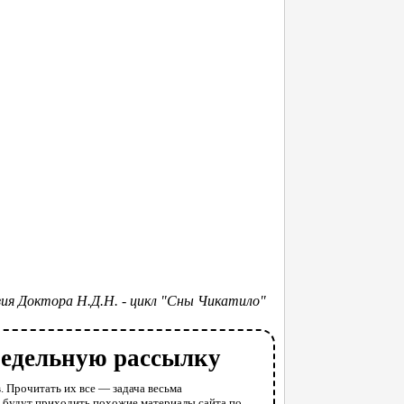
ия Доктора Н.Д.Н. - цикл "Сны Чикатило"
недельную рассылку
. Прочитать их все — задача весьма
у будут приходить похожие материалы сайта по