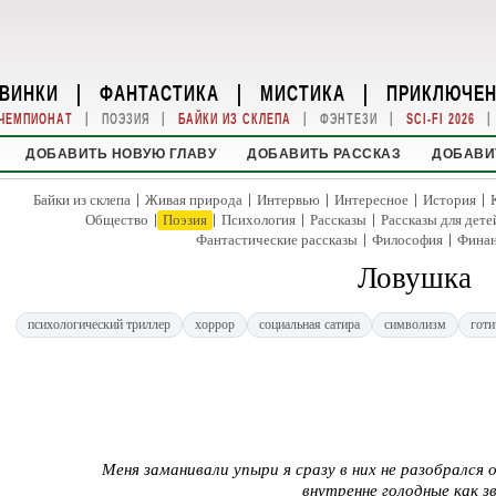
ВИНКИ
|
ФАНТАСТИКА
|
МИСТИКА
|
ПРИКЛЮЧЕ
|
|
|
|
|
ЧЕМПИОНАТ
ПОЭЗИЯ
БАЙКИ ИЗ СКЛЕПА
ФЭНТЕЗИ
SCI-FI 2026
ДОБАВИТЬ НОВУЮ ГЛАВУ
ДОБАВИТЬ РАССКАЗ
ДОБАВИ
|
|
|
|
|
Байки из склепа
Живая природа
Интервью
Интересное
История
|
|
|
|
Общество
Поэзия
Психология
Рассказы
Рассказы для дете
|
|
Фантастические рассказы
Философия
Фина
Ловушка
психологический триллер
хоррор
социальная сатира
символизм
готи
Меня заманивали упыри я сразу в них не разобрался
внутренне голодные как зв