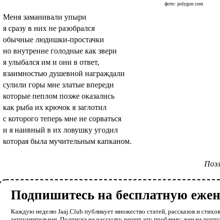
фото: polygon.com
Меня заманивали упыри
я сразу в них не разобрался
обычные людишки-простачки
но внутренне голодные как звери
я улыбался им и они в ответ,
взаимностью душевной награждали
сулили горы мне златые впереди
которые пеплом позже оказались
как рыба их крючок я заглотил
с которого теперь мне не сорваться
и я наивный в их ловушку угодил
которая была мучительным капканом.
Поэз
Подпишитесь на бесплатную еже
Каждую неделю Jaaj.Club публикует множество статей, рассказов и стихов
затруднительная. Подписка на рассылку решит эту проблему: вам на почт