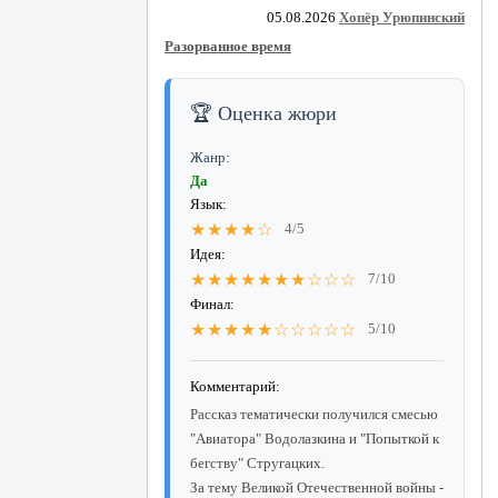
05.08.2026
Хопёр Урюпинский
Разорванное время
🏆 Оценка жюри
Жанр:
Да
Язык:
★★★★☆
4/5
Идея:
★★★★★★★☆☆☆
7/10
Финал:
★★★★★☆☆☆☆☆
5/10
Комментарий:
Рассказ тематически получился смесью
"Авиатора" Водолазкина и "Попыткой к
бегству" Стругацких.
За тему Великой Отечественной войны -