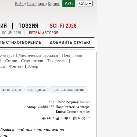
РУС
Войти
/
Регистрация
/
Корзина
НИЯ
|
ПОЭЗИЯ
|
SCI-FI 2026
|
SCI-FI 2025
БИТВЫ АВТОРОВ
ТЬ СТИХОТВОРЕНИЕ
ДОБАВИТЬ СТАТЬЮ
|
|
|
Культура
Мистические рассказы
Новая глава
|
|
|
|
й
Сказки
Стиль жизни
Технологии
|
|
нсы
Фэнтези
Юмор
ческая поэзия
вампиризм
криминальная поэзия
27.10.2022
Рубрика:
Поэзия
Автор:
vladik1977
Книга:
Стихи о вечном
4462
0
0
6
82
 обычные людишки-простачки но
ери.