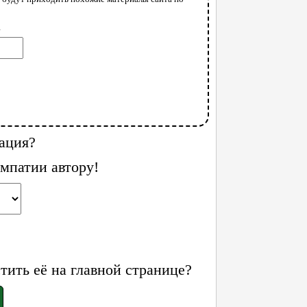
l
ация?
мпатии автору!
ить её на главной странице?