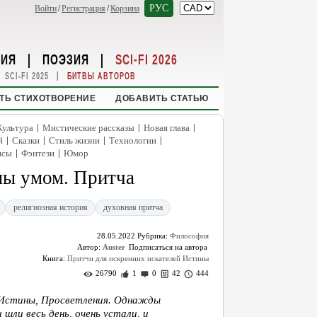
РУС
Войти
/
Регистрация
/
Корзина
НИЯ
|
ПОЭЗИЯ
|
SCI-FI 2026
|
SCI-FI 2025
БИТВЫ АВТОРОВ
ТЬ СТИХОТВОРЕНИЕ
ДОБАВИТЬ СТАТЬЮ
|
|
|
Культура
Мистические рассказы
Новая глава
|
|
|
|
й
Сказки
Стиль жизни
Технологии
|
|
нсы
Фэнтези
Юмор
мы умом. Притча
религиозная история
духовная притча
28.05.2022
Рубрика:
Философия
Автор:
Auster
Книга:
Притчи для искренних искателей Истины
26790
1
0
42
444
 Истины, Просветления. Однажды
шли весь день, очень устали, и