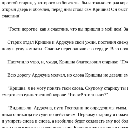
простой старик, у которого из богатства была только старая к
открыл дверь и обомлел, перед ним стоял сам Кришна! Он быстр
счастлив!
"Гости дорогие, как я счастлив, что вы пришли в мой дом! За
Старик отдал Кришне и Арджуне свой ужин, постелил свежую 
полу в углу комнаты. Счастье переполняло его сердце. Всю ноч
Наступило утро, и, уходя, Кришна благословил старика: "Пуст
Всю дорогу Арджуна молчал, но слова Кришны не давали ему
"Кришна, я не могу понять твои слова. Скупому старику ты п
смерти его единственной корове. Что всё это значит?"
"Видишь ли, Арджуна, пути Господни не определимы умом. А
никого никогда не суди по действиям. Первому старику я поже
и умирать снова и снова, а изобилие будет создавать ему всё б
пока не вымотает его окончательно. Второму же старику я поже