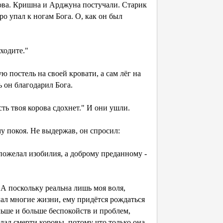
орова. Кришна и Арджуна постучали. Старик
о упал к ногам Бога. О, как он был
ходите."
постель на своей кровати, а сам лёг на
ь он благодарил Бога.
ь твоя корова сдохнет." И они ушли.
 покоя. Не выдержав, он спросил:
ожелал изобилия, а доброму преданному -
 поскольку реальна лишь моя воля,
лал многие жизни, ему придётся рождаться
ольше и больше беспокойств и проблем,
лал смерти коровы, потому что только она