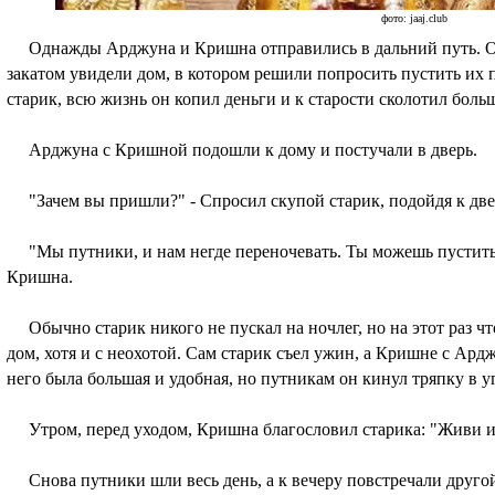
фото: jaaj.club
Однажды Арджуна и Кришна отправились в дальний путь. Они 
закатом увидели дом, в котором решили попросить пустить их
старик, всю жизнь он копил деньги и к старости сколотил боль
Арджуна с Кришной подошли к дому и постучали в дверь.
"Зачем вы пришли?" - Спросил скупой старик, подойдя к две
"Мы путники, и нам негде переночевать. Ты можешь пустить 
Кришна.
Обычно старик никого не пускал на ночлег, но на этот раз чт
дом, хотя и с неохотой. Сам старик съел ужин, а Кришне с Ард
него была большая и удобная, но путникам он кинул тряпку в у
Утром, перед уходом, Кришна благословил старика: "Живи и 
Снова путники шли весь день, а к вечеру повстречали другой