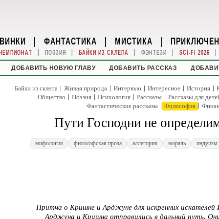
ВИНКИ
|
ФАНТАСТИКА
|
МИСТИКА
|
ПРИКЛЮЧЕ
|
|
|
|
|
ЧЕМПИОНАТ
ПОЭЗИЯ
БАЙКИ ИЗ СКЛЕПА
ФЭНТЕЗИ
SCI-FI 2026
ДОБАВИТЬ НОВУЮ ГЛАВУ
ДОБАВИТЬ РАССКАЗ
ДОБАВИ
|
|
|
|
|
Байки из склепа
Живая природа
Интервью
Интересное
История
|
|
|
|
Общество
Поэзия
Психология
Рассказы
Рассказы для дете
|
|
Фантастические рассказы
Философия
Фина
Пути Господни не определи
мифология
философская проза
аллегория
мораль
индуизм
Притча о Кришне и Арджуне для искренних искателей
Арджуна и Кришна отправились в дальний путь. Они 