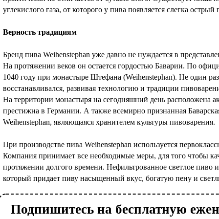
углекислого газа, от которого у пива появляется слегка острый 
Верность традициям
Бренд пива Weihenstephan уже давно не нуждается в представле
На протяжении веков он остается гордостью Баварии. По офи
1040 году при монастыре Штефана (Weihenstephan). Не один раз
восстанавливался, развивая технологию и традиции пивоварен
На территории монастыря на сегодняшний день расположена ак
престижна в Германии. А также всемирно признанная Баварска
Weihenstephan, являющаяся хранителем культуры пивоварения.
При производстве пива Weihenstephan используется первокласс
Компания принимает все необходимые меры, для того чтобы кач
протяжении долгого времени. Нефильтрованное светлое пиво и
который придает пиву насыщенный вкус, богатую пену и светл
Подпишитесь на бесплатную еже