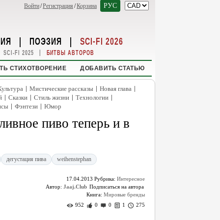
РУС
Войти
/
Регистрация
/
Корзина
НИЯ
|
ПОЭЗИЯ
|
SCI-FI 2026
|
SCI-FI 2025
БИТВЫ АВТОРОВ
ТЬ СТИХОТВОРЕНИЕ
ДОБАВИТЬ СТАТЬЮ
|
|
|
Культура
Мистические рассказы
Новая глава
|
|
|
|
й
Сказки
Стиль жизни
Технологии
|
|
нсы
Фэнтези
Юмор
ливное пиво теперь и в
дегустация пива
weihenstephan
17.04.2013
Рубрика:
Интересное
Автор:
Jaaj.Club
Книга:
Мировые бренды
952
0
0
1
275