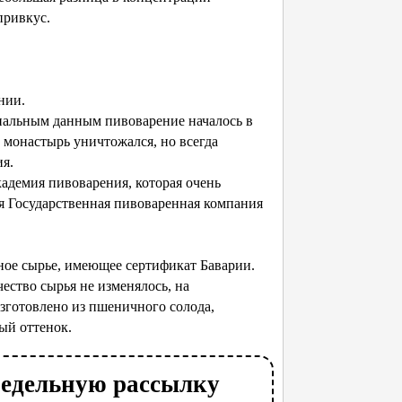
привкус.
нии.
циальным данным пивоварение началось в
 монастырь уничтожался, но всегда
ия.
адемия пивоварения, которая очень
я Государственная пивоваренная компания
ное сырье, имеющее сертификат Баварии.
ество сырья не изменялось, на
зготовлено из пшеничного солода,
ый оттенок.
недельную рассылку