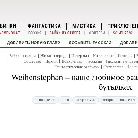
ВИНКИ
|
ФАНТАСТИКА
|
МИСТИКА
|
ПРИКЛЮЧЕ
|
|
|
|
|
ЧЕМПИОНАТ
ПОЭЗИЯ
БАЙКИ ИЗ СКЛЕПА
ФЭНТЕЗИ
SCI-FI 2026
ДОБАВИТЬ НОВУЮ ГЛАВУ
ДОБАВИТЬ РАССКАЗ
ДОБАВИ
|
|
|
|
|
Байки из склепа
Живая природа
Интервью
Интересное
История
|
|
|
|
Общество
Поэзия
Психология
Рассказы
Рассказы для дете
|
|
Фантастические рассказы
Философия
Фина
Weihenstephan – ваше любимое раз
бутылках
пивоварение
пиво
гастрономия
история пивоварения