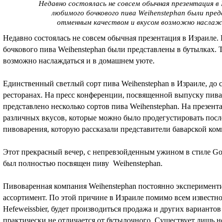
Недавно состоялась не совсем обычная презентация в 
любимого бочкового пива Weihenstephan были пред
отменным качеством и вкусом возможно наслаж
Недавно состоялась не совсем обычная презентация в Израиле.
бочкового пива Weihenstephan были представлены в бутылках. 
возможно наслаждаться и в домашнем уюте.
Единственный светлый сорт пива Weihenstephan в Израиле, до с
ресторанах. На пресс конференции, посвященной выпуску пива
представлено несколько сортов пива Weihenstephan. На презент
различных вкусов, которые можно было продегустировать после
пивоварения, которую рассказали представители баварской ко
Этот прекрасный вечер, с непревзойденным ужином в стиле Gou
был полностью посвящен пиву Weihenstephan.
Пивоваренная компания Weihenstephan постоянно эксперименти
ассортимент. По этой причине в Израиле помимо всем известно
Hefeweissbier, будет производиться продажа и других вариантов
практически не отличается от бутылочного. Существует лишь 