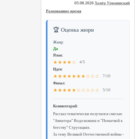
05.08.2026
Хопёр Урюпинский
Разорванное время
🏆 Оценка жюри
Жанр:
Да
Язык:
★★★★☆
4/5
Идея:
★★★★★★★☆☆☆
7/10
Финал:
★★★★★☆☆☆☆☆
5/10
Комментарий:
Рассказ тематически получился смесью
"Авиатора" Водолазкина и "Попыткой к
бегству" Стругацких.
За тему Великой Отечественной войны -