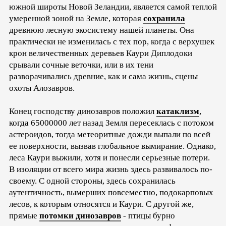
южной широты Новой Зеландии, является самой теплой
умеренной зоной на Земле, которая
сохранила
древнюю лесную экосистему нашей планеты. Она
практически не изменилась с тех пор, когда с верхушек
крон величественных деревьев Каури Диплодоки
срывали сочные веточки, или в их тени
разворачивались древние, как и сама жизнь, сцены
охоты Алозавров.
Конец господству динозавров положил
катаклизм
,
когда 65000000 лет назад Земля пересеклась с потоком
астероидов, тогда метеоритные дожди выпали по всей
ее поверхности, вызвав глобальное вымирание. Однако,
леса Каури выжили, хотя и понесли серьезные потери.
В изоляции от всего мира жизнь здесь развивалось по-
своему. С одной стороны, здесь сохранилась
аутентичность, вымерших повсеместно, подокарповых
лесов, к которым относятся и Каури. С другой же,
прямые
потомки динозавров
- птицы бурно