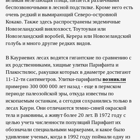
великая нелетающая птица, питается различными
беспозвоночными в лесной подстилке. Кроме него есть
очень редкий и вымирающий Северо-островной
Кокако. Также здесь распространены эндемичные
Новозеландский виялохвост, Тоутоуваи или
Новозеландский воробей, Керера или Новозеландский
голубь и много другие редких видов.
В Кауриевих лесах водятся гигантские по сравнению с
их родственниками, хищные улитки Парифанта и
Плакостилюс, ракушки которых в диаметре достигают
11-12-ти сантиметров. Улитки-парифанты
возникли
примерно 300 000 000 лет назад - еще в пермском
периоде палеозойской эры, откуда известны по
ископаемым останкам, а сегодня сохранились только в
лесах Каури. Они отличаются темно-синей окраской
тела и раковины, а живут более 20 лет. В 1972 году с
целью учета численности популяций Парифант их
обозначали специальными маркерами, и какое было
удивление ученых, когда в 1992 году поймали одну из