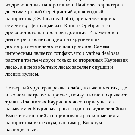
из древовидных папоротников. Наиболее характерна
десятиметровый Серебристый древовидный
папоротник (Cyathea dealbata), принадлежащий к
семейству Циатеацыевых. Крона Серебристого
древовидного папоротника достигает 4-х метров в
диаметре и является одной из крупнейших
достопримечательностей для туристов. Самым
интересным является тот факт, что Cyathea dealbata
растет в третьем ярусе только во вторичных Кауриевих
лесах, а в первобытных лесах заселяет опушки и
лесные кулисы.
Четвертый ярус трав развит слабо, только в местах, где
в лесном шатре есть просвет, почву плотно покрывают
травы. Для чистых Кауриевих лесов присуща так
называемая Кауриевая трава - один из видов лилейных.
Вместе с астенией ассоциированы различные виды
папоротников блехнум, например, Блехнум
разноцветный.