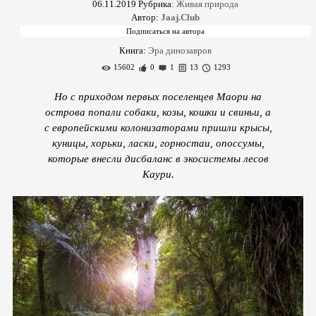
06.11.2019
Рубрика:
Живая природа
Автор:
Jaaj.Club
Книга:
Эра динозавров
15602
0
1
13
1293
Но с приходом первых поселенцев Маори на
острова попали собаки, козы, кошки и свиньи, а
с европейскими колонизаторами пришли крысы,
куницы, хорьки, ласки, горностаи, опоссумы,
которые внесли дисбаланс в экосистемы лесов
Каури.