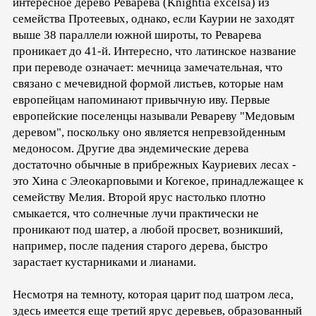
интересное дерево Реварева (Knightia excelsa) из
семейства Протеевых, однако, если Каурии не заходят
выше 38 параллели южной широты, то Реварева
проникает до 41-й. Интересно, что латинское название
при переводе означает: мечница замечательная, что
связано с мечевидной формой листьев, которые нам
европейцам напоминают привычную иву. Первые
европейские поселенцы называли Ревареву "Медовым
деревом", поскольку оно является непревзойденным
медоносом. Другие два эндемические дерева
достаточно обычные в прибрежных Кауриевих лесах -
это Хина с Элеокарповыми и Когекое, принадлежащее к
семейству Мелия. Второй ярус настолько плотно
смыкается, что солнечные лучи практически не
проникают под шатер, а любой просвет, возникший,
например, после падения старого дерева, быстро
зарастает кустарниками и лианами.
Несмотря на темноту, которая царит под шатром леса,
здесь имеется еще третий ярус деревьев, образованный