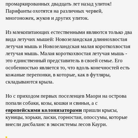
промаркированных двадцать лет назад улиток!
Парифанты охотятся на различных червей,
многоножек, жуков и других улиток.
Из млекопитающих естественными являются только два
вида летучих мышей: Новозеландская длиннохвостая
летучая мышь и Новозеландская малая короткохвостая
летучая мышь. Малая короткохвостая летучая мышь -
это единственный представитель в своей семье. Его
особенностью является то, что вдоль конечностей есть
кожаные перепонки, в которые, как в футляры,
складываются крыла.
Но с приходом первых поселенцев Маори на острова
попали собаки, козы, кошки и свиньи, а с
европейскими колонизаторами
пришли крысы,
куницы, хорьки, ласки, горностаи, опоссумы, которые
внесли дисбаланс в экосистемы лесов Каури.