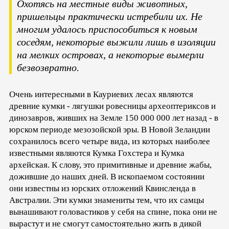
Охотясь на местные виды животных,
пришельцы практически истребили их. Не
многим удалось приспособиться к новым
соседям, некоторые выжили лишь в изоляции
на мелких островах, а некоторые вымерли
безвозвратно.
Очень интересными в Кауриевих лесах являются
древние кумки - лягушки ровесницы археоптериксов и
динозавров, живших на Земле 150 000 000 лет назад - в
юрском периоде мезозойской эры. В Новой Зеландии
сохранилось всего четыре вида, из которых наиболее
известными являются Кумка Гохстера и Кумка
архейская. К слову, это примитивные и древние жабы,
дожившие до наших дней. В ископаемом состоянии
они известны из юрских отложений Квинсленда в
Австралии. Эти кумки знамениты тем, что их самцы
вынашивают головастиков у себя на спине, пока они не
вырастут и не смогут самостоятельно жить в дикой