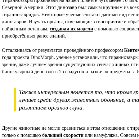
Тираннозавры проживали на нашей планете чуть менее 70 млн.
Северной Америки. Этот динозавр был самым крупным из всех
тираннозавридов. Некоторые учёные считают данный вид вен
динозавров. Изучать органы, отвечающие за восприятие и обр
найденным останкам,
создавая их модели
с помощью современ
приобретённых ранее знаний.
Отталкиваясь от результатов проведённого профессором
Кенто
года проекта DinoMorph, учёные установили, что тираннозавр
зрение, даже лучшем зрения существующих сейчас хищных птиц
бинокулярный диапазон в 55 градусов и различал предметы за 6
Также интересным является то, что кроме зр
лучшее среди других животных обоняние, а т
развитием органов слуха.
Другие животные не могли сравниться в этом отношении с тир
только с помощью
большой скорости
или камуфляжа. Совсем н