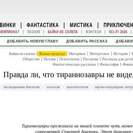
ВИНКИ
|
ФАНТАСТИКА
|
МИСТИКА
|
ПРИКЛЮЧЕ
|
|
|
|
|
ЧЕМПИОНАТ
ПОЭЗИЯ
БАЙКИ ИЗ СКЛЕПА
ФЭНТЕЗИ
SCI-FI 2026
ДОБАВИТЬ НОВУЮ ГЛАВУ
ДОБАВИТЬ РАССКАЗ
ДОБАВИ
|
|
|
|
|
Байки из склепа
Живая природа
Интервью
Интересное
История
|
|
|
|
Общество
Поэзия
Психология
Рассказы
Рассказы для дете
|
|
Фантастические рассказы
Философия
Фина
Правда ли, что тираннозавры не вид
эволюционная биология
зоология
палеонтология
научно-популярная литер
Тираннозавры проживали на нашей планете чуть менее
современной Северной Америки. Этот динозавр 