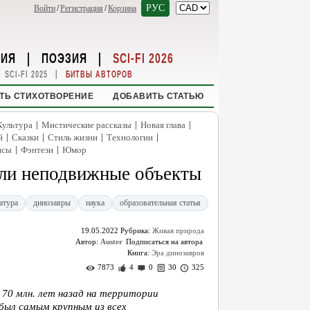
РУС
Войти
/
Регистрация
/
Корзина
НИЯ
|
ПОЭЗИЯ
|
SCI-FI 2026
|
SCI-FI 2025
БИТВЫ АВТОРОВ
ТЬ СТИХОТВОРЕНИЕ
ДОБАВИТЬ СТАТЬЮ
|
|
|
Культура
Мистические рассказы
Новая глава
|
|
|
|
й
Сказки
Стиль жизни
Технологии
|
|
нсы
Фэнтези
Юмор
ели неподвижные объекты
атура
динозавры
наука
образовательная статья
19.05.2022
Рубрика:
Живая природа
Автор:
Auster
Книга:
Эра динозавров
7873
4
0
30
325
 70 млн. лет назад на территории
был самым крупным из всех