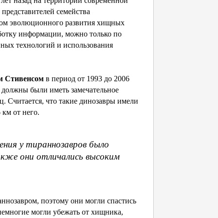
 лет назад на территории современной
 представителей семейства
цом эволюционного развития хищных
аботку информации, можно только по
ных технологий и использования
м Стивенсом
в период от 1993 до 2006
ы должны были иметь замечательное
. Считается, что такие динозавры имели
 км от него.
ения у тираннозавров было
акже они отличались высоким
аннозавром, поэтому они могли спастись
емногие могли убежать от хищника,