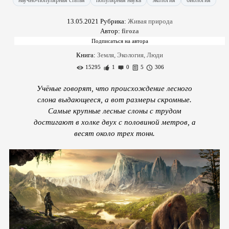
научно-популярная статья
популярная наука
экология
биология
13.05.2021
Рубрика:
Живая природа
Автор:
firoza
Книга:
Земля, Экология, Люди
15295
1
0
5
306
Учёные говорят, что происхождение лесного
слона выдающееся, а вот размеры скромные.
Самые крупные лесные слоны с трудом
достигают в холке двух с половиной метров, а
весят около трех тонн.