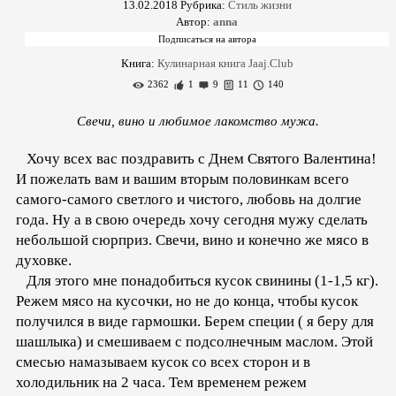
13.02.2018
Рубрика:
Стиль жизни
Автор:
anna
Книга:
Кулинарная книга Jaaj.Club
2362
1
9
11
140
Свечи, вино и любимое лакомство мужа.
Хочу всех вас поздравить с Днем Святого Валентина!
И пожелать вам и вашим вторым половинкам всего
самого-самого светлого и чистого, любовь на долгие
года. Ну а в свою очередь хочу сегодня мужу сделать
небольшой сюрприз. Свечи, вино и конечно же мясо в
духовке.
Для этого мне понадобиться кусок свинины (1-1,5 кг).
Режем мясо на кусочки, но не до конца, чтобы кусок
получился в виде гармошки. Берем специи ( я беру для
шашлыка) и смешиваем с подсолнечным маслом. Этой
смесью намазываем кусок со всех сторон и в
холодильник на 2 часа. Тем временем режем