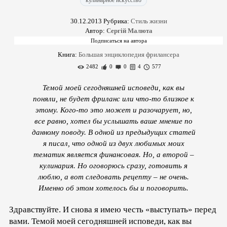
кулинарное искусство
30.12.2013
Рубрика:
Стиль жизни
Автор:
Сергій Малюта
Книга:
Большая энциклопедия фрилансера
2482
0
0
4
577
Темой моей сегодняшней исповеди, как вы
поняли, не будет фриланс или что-то близкое к
этому. Кого-то это может и разочарует, но,
все равно, хотел бы услышать ваше мнение по
данному поводу. В одной из предыдущих статей
я писал, что одной из двух любимых моих
тематик является финансовая. Но, а второй –
кулинария. Но оговорюсь сразу, готовить я
люблю, а вот следовать рецепту – не очень.
Именно об этом хотелось бы и поговорить.
Здравствуйте. И снова я имею честь «выступать» перед
вами. Темой моей сегодняшней исповеди, как вы