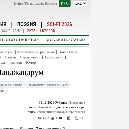
РУС
Войти
/
Регистрация
/
Корзина
НИЯ
|
ПОЭЗИЯ
|
SCI-FI 2026
|
SCI-FI 2025
БИТВЫ АВТОРОВ
ТЬ СТИХОТВОРЕНИЕ
ДОБАВИТЬ СТАТЬЮ
|
|
|
Культура
Мистические рассказы
Новая глава
|
|
|
|
й
Сказки
Стиль жизни
Технологии
|
|
нсы
Фэнтези
Юмор
Панджандрум
рическая статья
экспериментальное оружие
йны
01.12.2023
Рубрика:
Интересное
Автор:
Formica
Книга:
Эксперимент, который провалился
4325
1
0
9
411
олигон в Девоне. Для испытаний