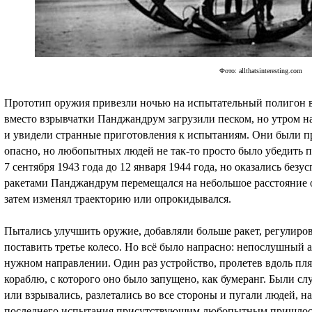
Фото: allthatsinteresting.com
Прототип оружия привезли ночью на испытательный полигон в
вместо взрывчатки Панджандрум загрузили песком, но утром н
и увидели странные приготовления к испытаниям. Они были п
опасно, но любопытных людей не так-то просто было убедить 
7 сентября 1943 года до 12 января 1944 года, но оказались бе
ракетами Панджандрум перемещался на небольшое расстояние о
затем изменял траекторию или опрокидывался.
Пытались улучшить оружие, добавляли больше ракет, регулиро
поставить третье колесо. Но всё было напрасно: непослушный а
нужном направлении. Один раз устройство, пролетев вдоль пля
кораблю, с которого оно было запущено, как бумеранг. Были слу
или взрывались, разлетались во все стороны и пугали людей, н
последнего испытания присутствующим любопытным пришлось р