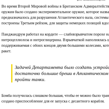
Во время Второй Мировой войны в Британском Адмиралтейств
оружия было создано экспериментальное оружие, которое наз
предназначалось для разрушения Атлантического вала, систем
построены Третьим рейхом, для защиты немецких позиций вдо
Панджандрум работал на кордите — слабовзрывчатом порохе н
нитроцеллюлоза и нитроглицерина. Взрывчаткой наполнялась ц
поддерживаемая с обоих концов двумя большими колесами, ко
ракет.
Задачей Департамента было создать устройс
достаточно большие бреши в Атлантическом в
пройти танки.
Бомба получилась слишком большая, чтобы ее можно было тран
создано приспособление для ее запуска с десантного корабля.