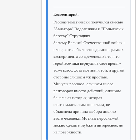
Комментарий:
Рассказ тематически получился смесью
"Авиатора" Водолазкина и "Попыткой к
бегству" Стругацких.
За тему Великой Отечественной войны -
плюс, хоть и было это сделано в рамках
эксперимента со временем. За то, что
герой все-таки вернулся в свое время -
тоже плюс, хотя мотивы и той, и другой
стороны слишком уж простые.
Минусы рассказа: слишком много
разговоров вместо действий, слишком
банальная история, которая
считывалась с самого начала, не
объяснена причина выбора именно
этого человека. Мотивы персонажей
можно сделать глубже и интереснее, не
на поверхности.