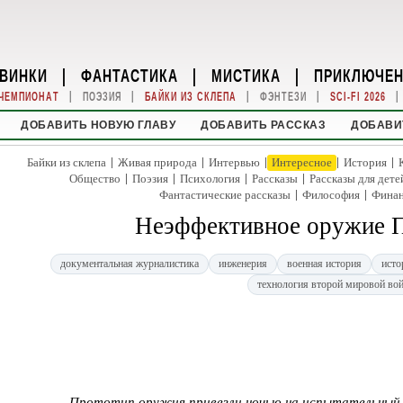
ВИНКИ
|
ФАНТАСТИКА
|
МИСТИКА
|
ПРИКЛЮЧЕ
|
|
|
|
|
ЧЕМПИОНАТ
ПОЭЗИЯ
БАЙКИ ИЗ СКЛЕПА
ФЭНТЕЗИ
SCI-FI 2026
ДОБАВИТЬ НОВУЮ ГЛАВУ
ДОБАВИТЬ РАССКАЗ
ДОБАВИ
|
|
|
|
|
Байки из склепа
Живая природа
Интервью
Интересное
История
|
|
|
|
Общество
Поэзия
Психология
Рассказы
Рассказы для дете
|
|
Фантастические рассказы
Философия
Фина
Неэффективное оружие 
документальная журналистика
инженерия
военная история
исто
технология второй мировой во
Прототип оружия привезли ночью на испытательный п