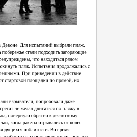
 Девоне. Для испытаний выбрали пляж,
а побережье стали подходить загорающие
редупреждены, что находиться рядом
покинуть пляж. Испытания продолжались с
зуспешными. При приведении в действие
т стартовой площадки по прямой, но
вали взрыватели, попробовали даже
грегат не желал двигаться по пляжу в
жа, повернуло обратно к десантному
чаи, когда ракеты отрывались от колес
аходящихся поблизости. Во время
азбегаться, спасая свою жизнь: аппарат