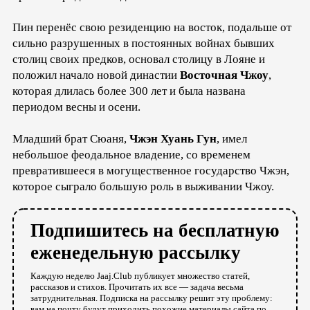
Пин перенёс свою резиденцию на восток, подальше от
сильно разрушенных в постоянных войнах бывших
столиц своих предков, основал столицу в Лояне и
положил начало новой династии
Восточная Чжоу
,
которая длилась более 300 лет и была названа
периодом весны и осени.
Младший брат Сюаня,
Чжэн Хуань Гун
, имел
небольшое феодальное владение, со временем
превратившееся в могущественное государство Чжэн,
которое сыграло большую роль в выживании Чжоу.
Подпишитесь на бесплатную
еженедельную рассылку
Каждую неделю Jaaj.Club публикует множество статей,
рассказов и стихов. Прочитать их все — задача весьма
затруднительная. Подписка на рассылку решит эту проблему:
вам на почту будут приходить похожие материалы сайта по