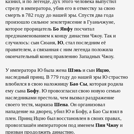
казнил, и по легенде, дух этого человека выпустил
стрелу в императора, убив его в отместку за свою
смерть в 782 году до нашей эры. Спустя два года
произошло сильное землетрясение в Гуаньчжуне,
которое прорицатель
Бо Янфу
посчитал
предзнаменованием к концу династии Чжоу. Так и
случилось: сын Сюаня,
Ю
, стал последним её
правителем, а связанная с ним легенда положила
окончательный конец правлению Западных Чжоу.
У императора Ю была жена
Шэнь
и сын
Ицзю
,
наследный принц. В 779 году до нашей эры Ю страстно
влюбился в свою наложницу
Бао Сы
, которая родила
ему сына
Бофу
. Ю провозгласил свою новую семью
наследниками престола, чем вызвал раздражение
своего тестя, маркиза
Шена
. Он организовал
нападение на дворец, убил Ю и Бофу, а Бао Сы взял в
плен. Принц Ицзю был восстановлен в своих правах,
провозглашён императором под именем
Пин Чжоу
и
призван продолжить династию.