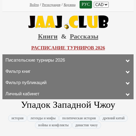
РУС
Войти
/
Регистрация
/
Корзина
Книги
&
Рассказы
РАСПИСАНИЕ ТУРНИРОВ 2026
Писательские турниры 2026
Фильтр книг
Фильтр публикаций
Личный кабинет
Упадок Западной Чжоу
история
легенды и мифы
политическая история
древний китай
войны и конфликты
династия чжоу