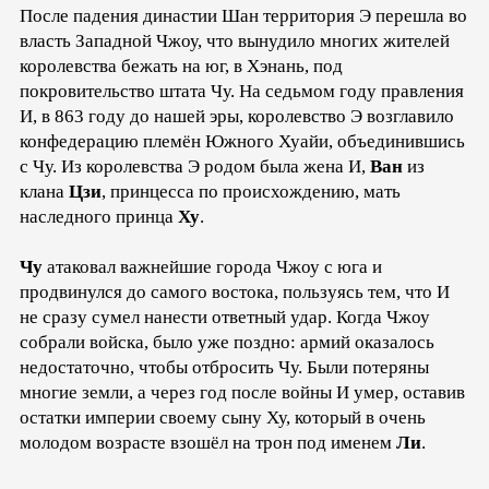
После падения династии Шан территория Э перешла во
власть Западной Чжоу, что вынудило многих жителей
королевства бежать на юг, в Хэнань, под
покровительство штата Чу. На седьмом году правления
И, в 863 году до нашей эры, королевство Э возглавило
конфедерацию племён Южного Хуайи, объединившись
с Чу. Из королевства Э родом была жена И,
Ван
из
клана
Цзи
, принцесса по происхождению, мать
наследного принца
Ху
.
Чу
атаковал важнейшие города Чжоу с юга и
продвинулся до самого востока, пользуясь тем, что И
не сразу сумел нанести ответный удар. Когда Чжоу
собрали войска, было уже поздно: армий оказалось
недостаточно, чтобы отбросить Чу. Были потеряны
многие земли, а через год после войны И умер, оставив
остатки империи своему сыну Ху, который в очень
молодом возрасте взошёл на трон под именем
Ли
.