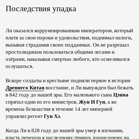
Последствия упадка
Ли оказался коррумпированным императором, который
платя за свои пороки и удовольствия, поднимал налоги,
вызывая страдания своих подданных. Он не разрешал
простолюдинам пользоваться общими лесами и
озёрами, наказывая смертью любого, кто осмеливался
ослушаться.
Вскоре солдаты и крестьяне подняли первое в истории
Древнего Китая
восстание, и Ли вынужден был бежать
в 842 году до нашей эры. Его маленького сына
Цзина
спрятал один из его министров,
Жун И Гун
, а во
времена безвластия в течение 14 лет империей
управлял регент
Гун Хэ
.
Когда Ли в 828 году до нашей эры умер в изгнании,
власть перешла к наследному принцу, взошедшему на