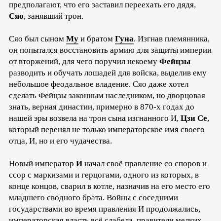
предполагают, что его заставил переехать его дядя,
Сяо
, занявший трон.
Сяо был сыном
Му
и братом
Гуна
. Изгнав племянника,
он попытался восстановить армию для защиты империи
от вторжений, для чего поручил некоему
Фейцзы
разводить и обучать лошадей для войска, выделив ему
небольшое феодальное владение. Сяо даже хотел
сделать Фейцзы законным наследником, но дворцовая
знать, верная династии, примерно в 870-х годах до
нашей эры возвела на трон сына изгнанного И,
Цзи Се
,
который перенял не только императорское имя своего
отца, И, но и его чудачества.
Новый император
И
начал своё правление со споров и
ссор с маркизами и герцогами, одного из которых, в
конце концов, сварил в котле, назначив на его место его
младшего сводного брата. Войны с соседними
государствами во время правления И продолжались,
императорская власть всё слабела, правители мелких