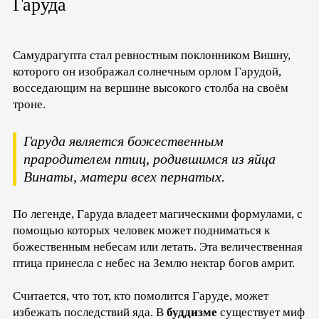
Гаруда
Самудрагупта стал ревностным поклонником Вишну,
которого он изображал солнечным орлом Гарудой,
восседающим на вершине высокого столба на своём
троне.
Гаруда является божественным
прародителем птиц, родившимся из яйца
Винаты, матери всех пернатых.
По легенде, Гаруда владеет магическими формулами, с
помощью которых человек может подниматься к
божественным небесам или летать. Эта величественная
птица принесла с небес на Землю нектар богов амрит.
Считается, что тот, кто помолится Гаруде, может
избежать последствий яда. В
буддизме
существует миф