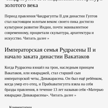
золотого века
Период правления Чандрагупты II для династии Гуптов
стал настоящим золотым веком: своего пика достигло
культурное развитие Индии, почти эквивалентное
современному, процветали скульптура, архитектура и
искусство.
Читать далее »
Императорская семья Рудрасены II и
начало заката династии Вакатаков
Когда Рудрасена взошёл на трон, наследным принцем
Вакатаков, или ювараджей, стал старший сын
императорской четы, Дивакарасена. Он был ещё ребёнком,
когда умер его отец, и Прабхаватигупта взяла на себя
бразды правления, в течение 13 лет называя себя «Матерью
ювараджи Дивакарасены».
Читать далее »
Комментарии