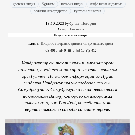
древняя индия
буддизм
история индии
мифология индуизма
религия и государство
гуптовы династия
18.10.2023
Рубрика:
История
Автор:
Formica
Книга:
Индия от первых династий до наших дней
4083
0
0
10
412
Чандрагупту считают первым императором
династии, а год его коронации является началом
эры Гуптов. На основе информации из Пуран
владения Чандрагупты унаследовал его сын
Самудрагупта. Самудрагупта стал ревностным
поклонником Вишну, которого он изображал
солнечным орлом Гарудой, восседающим на
вершине высокого столба на своём троне.