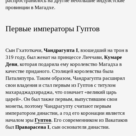
распространилось на другие небольшие индуистские
провинции в Магадхе.
Первые императоры Гуптов
Сын Гхатоткачи,
Чандрагупта I
, взошедший на трон в
319 году, был женат на принцессе Личчави,
Кумаре
Деви
, которая подарила ему королевство Магадха в
качестве приданого. Столицей королевства была
Паталипутра. Таким образом, Чандрагупта расширил
свои владения и стал первым из Гуптов с титулом
махараджадхираджа, что означает «великий царь
царей». Он был также первым, выпустившим свои
монеты, поэтому Чандрагупту считают первым
императором династии, а год его коронации является
началом эры
Гуптов
. Его современником из Вакатаков
был
Праварасена I
, сын основателя династии.