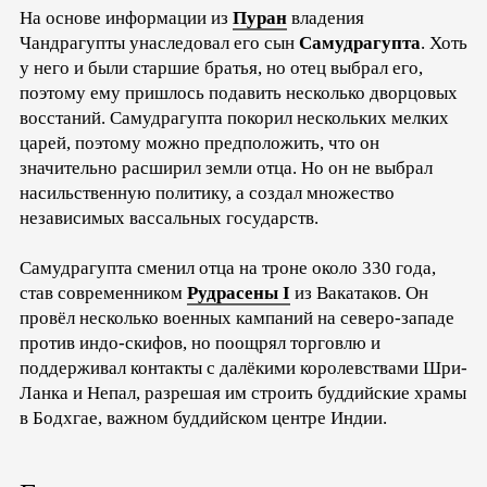
На основе информации из
Пуран
владения
Чандрагупты унаследовал его сын
Самудрагупта
. Хоть
у него и были старшие братья, но отец выбрал его,
поэтому ему пришлось подавить несколько дворцовых
восстаний. Самудрагупта покорил нескольких мелких
царей, поэтому можно предположить, что он
значительно расширил земли отца. Но он не выбрал
насильственную политику, а создал множество
независимых вассальных государств.
Самудрагупта сменил отца на троне около 330 года,
став современником
Рудрасены I
из Вакатаков. Он
провёл несколько военных кампаний на северо-западе
против индо-скифов, но поощрял торговлю и
поддерживал контакты с далёкими королевствами Шри-
Ланка и Непал, разрешая им строить буддийские храмы
в Бодхгае, важном буддийском центре Индии.