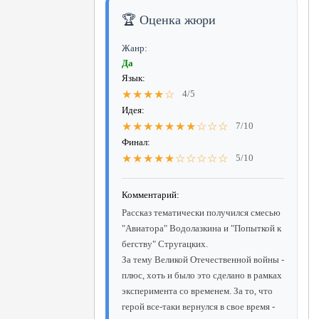
🏆 Оценка жюри
Жанр:
Да
Язык:
★★★★☆
4/5
Идея:
★★★★★★★☆☆☆
7/10
Финал:
★★★★★☆☆☆☆☆
5/10
Комментарий:
Рассказ тематически получился смесью
"Авиатора" Водолазкина и "Попыткой к
бегству" Стругацких.
За тему Великой Отечественной войны -
плюс, хоть и было это сделано в рамках
эксперимента со временем. За то, что
герой все-таки вернулся в свое время -