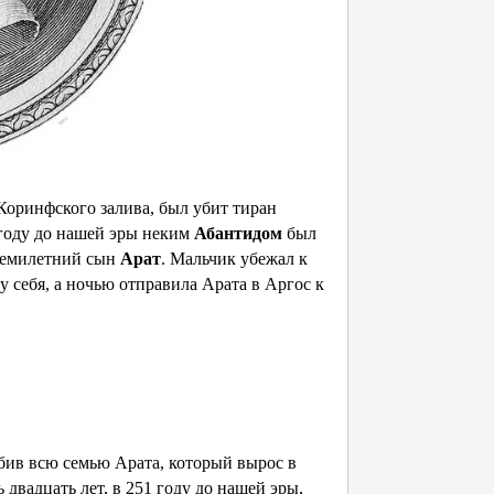
Коринфского залива, был убит тиран
 году до нашей эры неким
Абантидом
был
 семилетний сын
Арат
. Мальчик убежал к
 у себя, а ночью отправила Арата в Аргос к
ебив всю семью Арата, который вырос в
двадцать лет, в 251 году до нашей эры,