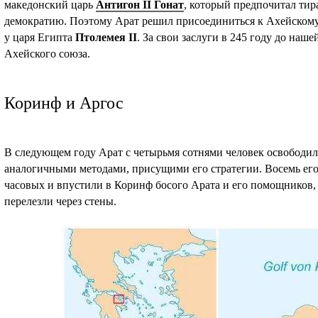
македонский царь
Антигон II Гонат
, который предпочитал ти
демократию. Поэтому Арат решил присоединиться к Ахейском
у царя Египта
Птолемея II
. За свои заслуги в 245 году до наш
Ахейского союза.
Коринф и Аргос
В следующем году Арат с четырьмя сотнями человек освободил
аналогичными методами, присущими его стратегии. Восемь ег
часовых и впустили в Коринф босого Арата и его помощников,
перелезли через стены.