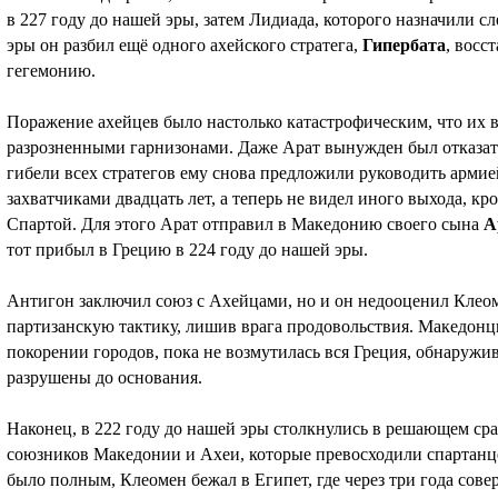
в 227 году до нашей эры, затем Лидиада, которого назначили с
эры он разбил ещё одного ахейского стратега,
Гипербата
, восс
гегемонию.
Поражение ахейцев было настолько катастрофическим, что их 
разрозненными гарнизонами. Даже Арат вынужден был отказать
гибели всех стратегов ему снова предложили руководить армие
захватчиками двадцать лет, а теперь не видел иного выхода, кр
Спартой. Для этого Арат отправил в Македонию своего сына
А
тот прибыл в Грецию в 224 году до нашей эры.
Антигон заключил союз с Ахейцами, но и он недооценил Клео
партизанскую тактику, лишив врага продовольствия. Македонц
покорении городов, пока не возмутилась вся Греция, обнаружи
разрушены до основания.
Наконец, в 222 году до нашей эры столкнулись в решающем сра
союзников Македонии и Ахеи, которые превосходили спартанц
было полным, Клеомен бежал в Египет, где через три года сов