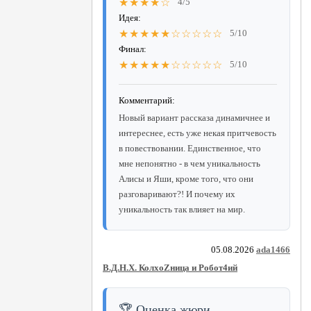
★★★★☆
4/5
Идея:
★★★★★☆☆☆☆☆
5/10
Финал:
★★★★★☆☆☆☆☆
5/10
Комментарий:
Новый вариант рассказа динамичнее и
интереснее, есть уже некая притчевость
в повествовании. Единственное, что
мне непонятно - в чем уникальность
Алисы и Яши, кроме того, что они
разговаривают?! И почему их
уникальность так влияет на мир.
05.08.2026
ada1466
В.Д.Н.Х. КолхоZница и Робот4ий
🏆 Оценка жюри