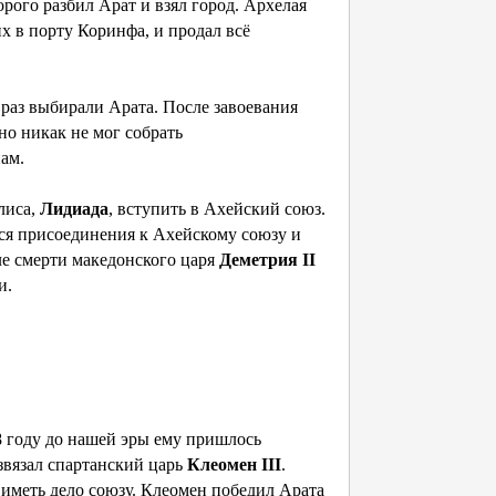
орого разбил Арат и взял город. Архелая
х в порту Коринфа, и продал всё
раз выбирали Арата. После завоевания
но никак не мог собрать
ам.
лиса,
Лидиада
, вступить в Ахейский союз.
ся присоединения к Ахейскому союзу и
ле смерти македонского царя
Деметрия II
и.
8 году до нашей эры ему пришлось
звязал спартанский царь
Клеомен III
.
иметь дело союзу. Клеомен победил Арата