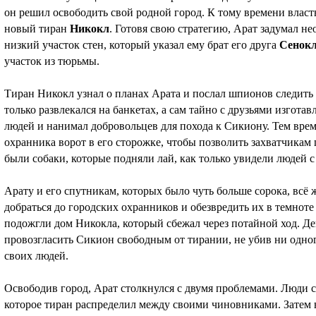
он решил освободить свой родной город. К тому времени власт
новый тиран
Никокл
. Готовя свою стратегию, Арат задумал н
низкий участок стен, который указал ему брат его друга
Сенок
участок из тюрьмы.
Тиран Никокл узнал о планах Арата и послал шпионов следить з
только развлекался на банкетах, а сам тайно с друзьями изгот
людей и нанимал добровольцев для похода к Сикиону. Тем вре
охранника ворот в его сторожке, чтобы позволить захватчикам
были собаки, которые подняли лай, как только увидели людей 
Арату и его спутникам, которых было чуть больше сорока, всё ж
добраться до городских охранников и обезвредить их в темноте
подожгли дом Никокла, который сбежал через потайной ход. Де
провозгласить Сикион свободным от тирании, не убив ни одног
своих людей.
Освободив город, Арат столкнулся с двумя проблемами. Люди с
которое тиран распределил между своими чиновниками. Затем