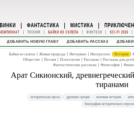
ВИНКИ
|
ФАНТАСТИКА
|
МИСТИКА
|
ПРИКЛЮЧЕ
|
|
|
|
|
ЧЕМПИОНАТ
ПОЭЗИЯ
БАЙКИ ИЗ СКЛЕПА
ФЭНТЕЗИ
SCI-FI 2026
ДОБАВИТЬ НОВУЮ ГЛАВУ
ДОБАВИТЬ РАССКАЗ
ДОБАВИ
|
|
|
|
|
Байки из склепа
Живая природа
Интервью
Интересное
История
|
|
|
|
Общество
Поэзия
Психология
Рассказы
Рассказы для дете
|
|
Фантастические рассказы
Философия
Фина
Арат Сикионский, древнегреческий с
тиранами
историческая проза
древняя греция
военная история
ант
биография исторического персо