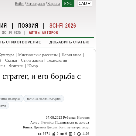
РУС
Войти
/
Регистрация
/
Корзина
НИЯ
|
ПОЭЗИЯ
|
SCI-FI 2026
|
SCI-FI 2025
БИТВЫ АВТОРОВ
ТЬ СТИХОТВОРЕНИЕ
ДОБАВИТЬ СТАТЬЮ
|
|
|
Культура
Мистические рассказы
Новая глава
|
|
|
|
й
Сказки
Стиль жизни
Технологии
|
|
нсы
Фэнтези
Юмор
тратег, и его борьба с
ичная история
политическая история
нажа
07.08.2023
Рубрика:
История
Автор:
Formica
Книга:
Древняя Греция. Боги, культура, люди
3671
0
0
9
1103