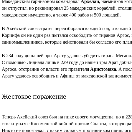
Македонским гарнизоном командовал
Архелай
, наёмников кот
он отпустил, но реквизировал 25 македонских кораблей, стоящи
македонское имущество, а также 400 рабов и 500 лошадей.
В Ахейский союз стратег переизбирался каждый год, и каждый 
Коринфа он не один раз пытался освободить от тиранов Аргос, 
единомышленников, которые действовали бы согласно его план
В 234 году до нашей эры Арату удалось убедить тирана Мегапо
С помощью Лидиада лишь в 229 году до нашей эры Арат добил
Аргоса, отстранив от власти его правителя
Аристомаха
. А пос
Арату удалось освободить и Афины от македонской зависимост
Жестокое поражение
Теперь Ахейский союз был на пике своего могущества, но в 22
столкнуться с Клеоменской войной против Спарты, которую ра
Никто не подозревал, с каким сильным противником пришлось 