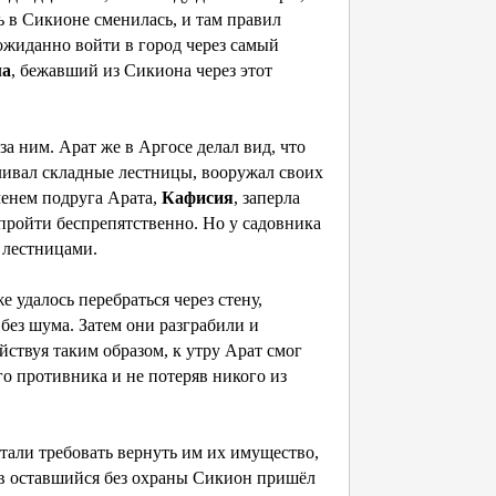
ь в Сикионе сменилась, и там правил
еожиданно войти в город через самый
ла
, бежавший из Сикиона через этот
а ним. Арат же в Аргосе делал вид, что
авливал складные лестницы, вооружал своих
менем подруга Арата,
Кафисия
, заперла
 пройти беспрепятственно. Но у садовника
с лестницами.
е удалось перебраться через стену,
 без шума. Затем они разграбили и
йствуя таким образом, к утру Арат смог
о противника и не потеряв никого из
тали требовать вернуть им их имущество,
 в оставшийся без охраны Сикион пришёл