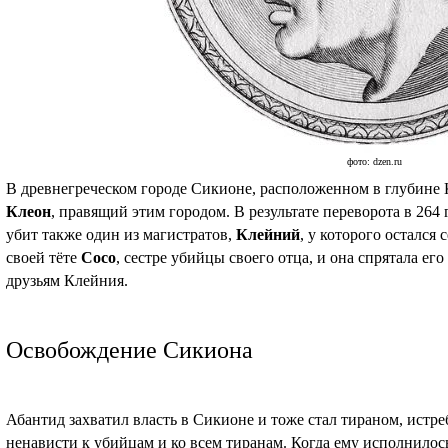
фото: dzen.ru
В древнегреческом городе Сикионе, расположенном в глубине 
Клеон
, правящий этим городом. В результате переворота в 264
убит также один из магистратов,
Клейний
, у которого остался
своей тёте
Сосо
, сестре убийцы своего отца, и она спрятала его
друзьям Клейния.
Освобождение Сикиона
Абантид захватил власть в Сикионе и тоже стал тираном, истр
ненависти к убийцам и ко всем тиранам. Когда ему исполнилось 