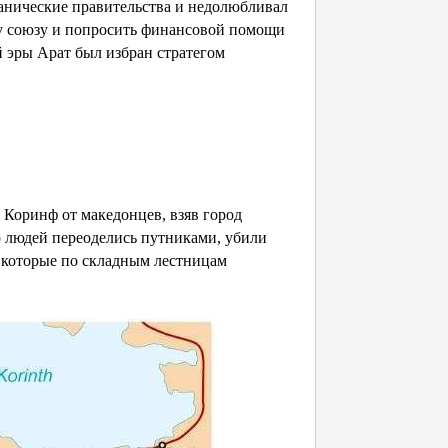
ранические правительства и недолюбливал
у союзу и попросить финансовой помощи
ей эры Арат был избран стратегом
 Коринф от македонцев, взяв город
о людей переоделись путниками, убили
 которые по складным лестницам