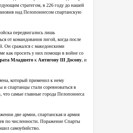
ледующим стратегом, в 226 году до нашей
тановив над Пелопоннесом спартанскую
войска передвигались лишь
ся от командования лигой, когда после
й. Он сражался с македонскими
оме как просить у них помощи в войне со
рата Младшего
к
Антигону III Досону
, и
мена, который применил к нему
ы и спартанцы стали соревноваться в
в, что самые главные города Пелопоннеса
жении две армии, спартанская и армия
ев по численности. Поражение Спарты
ершил самоубийство.