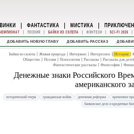
ВИНКИ
|
ФАНТАСТИКА
|
МИСТИКА
|
ПРИКЛЮЧЕ
|
|
|
|
|
ЧЕМПИОНАТ
ПОЭЗИЯ
БАЙКИ ИЗ СКЛЕПА
ФЭНТЕЗИ
SCI-FI 2026
ДОБАВИТЬ НОВУЮ ГЛАВУ
ДОБАВИТЬ РАССКАЗ
ДОБАВИ
|
|
|
|
|
Байки из склепа
Живая природа
Интервью
Интересное
История
|
|
|
|
Общество
Поэзия
Психология
Рассказы
Рассказы для дете
|
|
Фантастические рассказы
Философия
Фина
Денежные знаки Российского Врем
американского з
исторический очерк
гражданская война
денежная реформа
временное пр
банковское дело и кредитные би