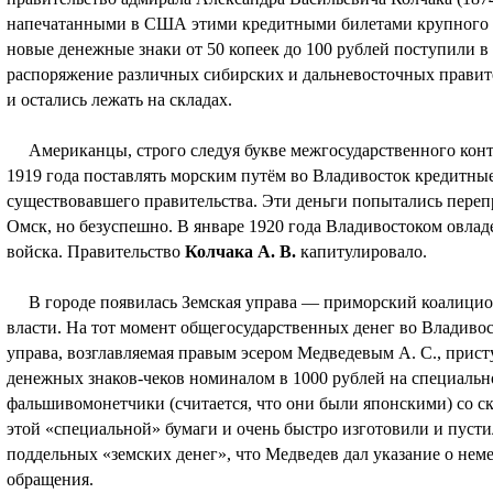
напечатанными в США этими кредитными билетами крупного но
новые денежные знаки от 50 копеек до 100 рублей поступили в
распоряжение различных сибирских и дальневосточных правит
и остались лежать на складах.
Американцы, строго следуя букве межгосударственного контр
1919 года поставлять морским путём во Владивосток кредитны
существовавшего правительства. Эти деньги попытались переп
Омск, но безуспешно. В январе 1920 года Владивостоком овла
войска. Правительство
Колчака А. В.
капитулировало.
В городе появилась Земская управа — приморский коалицио
власти. На тот момент общегосударственных денег во Владивос
управа, возглавляемая правым эсером Медведевым А. С., прис
денежных знаков-чеков номиналом в 1000 рублей на специальной
фальшивомонетчики (считается, что они были японскими) со с
этой «специальной» бумаги и очень быстро изготовили и пусти
поддельных «земских денег», что Медведев дал указание о не
обращения.