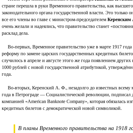
стране перешла в руки Временного правительства, как высшег
законодательного органа государственной власти. Это только 
все его члены во главе с министром-председателем
Керенским 
очень желали и надеялись, что правительство станет «постоян
расклад дела.
Во-первых, Временное правительство уже в марте 1917 года
реформу по замене царских государственных кредитных билетов
случилось в апреле и августе этого же года появлением други
1000 рублей с новой государственной атрибутикой, утверждён
года.
Во-вторых, Керенский А. Ф., незадолго до известных всему м
года в Петрограде — Социалистической революции, подписал 
компанией «American Banknote Company», которая обязалась и
кредитных билетов с демократической новой символикой.
В планы Временного правительства на 1918 г