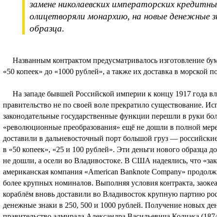
замене николаевских императорских кредитны
олицетворяли монархию, на новые денежные з
образца.
Названным контрактом предусматривалось изготовление бум
«50 копеек» до «1000 рублей», а также их доставка в морской п
На западе бывшей Российской империи к концу 1917 года вл
правительство не по своей воле прекратило существование. И
законодательные государственные функции перешли в руки бол
«революционные преобразования» ещё не дошли в полной мере
доставили в дальневосточный порт большой груз — российск
в «50 копеек», «25 и 100 рублей». Эти деньги нового образца д
не дошли, а осели во Владивостоке. В США надеялись, что «зак
американская компания «American Banknote Company» продолж
более крупных номиналов. Выполняя условия контракта, заокеа
кораблём вновь доставили во Владивосток крупную партию рос
денежные знаки в 250, 500 и 1000 рублей. Получение новых де
правительство адмирала Александра Васильевича Колчака (1874