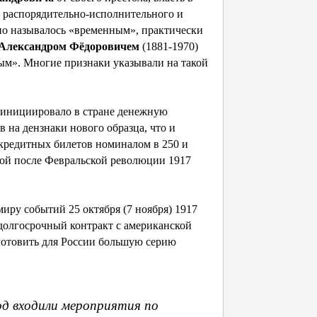
о распорядительно-исполнительного и
оно называлось «временным», практически
Александром Фёдоровичем
(1881-1970)
ным». Многие признаки указывали на такой
 инициировало в стране денежную
 на дензнаки нового образца, что и
х кредитных билетов номиналом в 250 и
ной после Февральской революции 1917
иру событий 25 октября (7 ноября) 1917
долгосрочный контракт с американской
зготовить для России большую серию
од входили мероприятия по