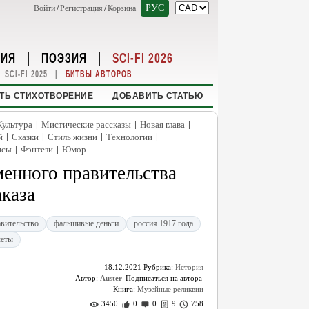
РУС
Войти
/
Регистрация
/
Корзина
НИЯ
|
ПОЭЗИЯ
|
SCI-FI 2026
|
SCI-FI 2025
БИТВЫ АВТОРОВ
ТЬ СТИХОТВОРЕНИЕ
ДОБАВИТЬ СТАТЬЮ
|
|
|
Культура
Мистические рассказы
Новая глава
|
|
|
|
й
Сказки
Стиль жизни
Технологии
|
|
нсы
Фэнтези
Юмор
енного правительства
аказа
авительство
фальшивые деньги
россия 1917 года
леты
18.12.2021
Рубрика:
История
Автор:
Auster
Книга:
Музейные реликвии
3450
0
0
9
758