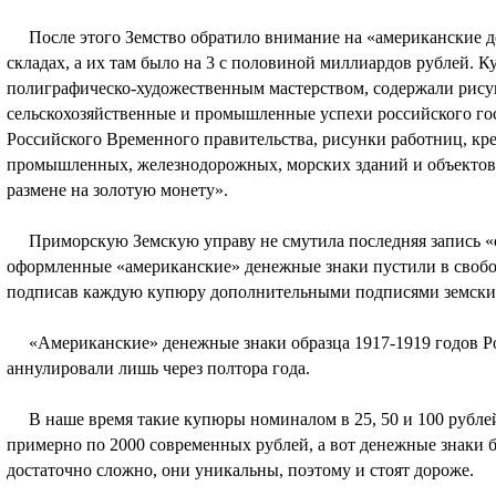
После этого Земство обратило внимание на «американские де
складах, а их там было на 3 с половиной миллиардов рублей.
полиграфическо-художественным мастерством, содержали рис
сельскохозяйственные и промышленные успехи российского гос
Российского Временного правительства, рисунки работниц, кре
промышленных, железнодорожных, морских зданий и объектов,
размене на золотую монету».
Приморскую Земскую управу не смутила последняя запись «об
оформленные «американские» денежные знаки пустили в свобо
подписав каждую купюру дополнительными подписями земски
«Американские» денежные знаки образца 1917-1919 годов Ро
аннулировали лишь через полтора года.
В наше время такие купюры номиналом в 25, 50 и 100 рублей
примерно по 2000 современных рублей, а вот денежные знаки 
достаточно сложно, они уникальны, поэтому и стоят дороже.