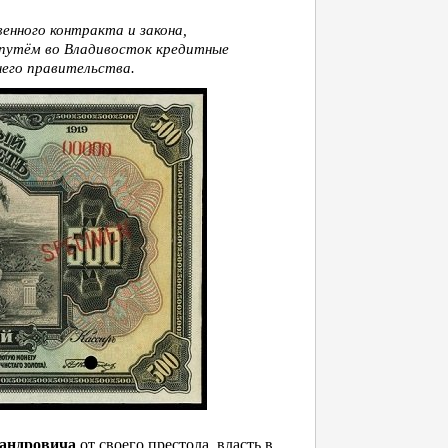
енного контракта и закона,
 путём во Владивосток кредитные
его правительства.
сандровича
от своего престола, власть в