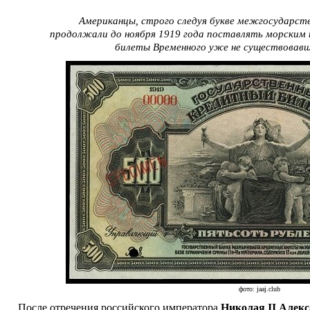
Американцы, строго следуя букве межгосударств
продолжали до ноября 1919 года поставлять морским
билеты Временного уже не существовавш
фото: jaaj.club
После отречения российского императора
Николая II Алек