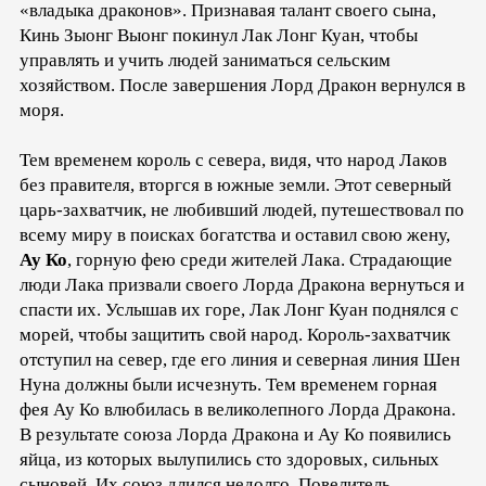
«владыка драконов». Признавая талант своего сына,
Кинь Зыонг Выонг покинул Лак Лонг Куан, чтобы
управлять и учить людей заниматься сельским
хозяйством. После завершения Лорд Дракон вернулся в
моря.
Тем временем король с севера, видя, что народ Лаков
без правителя, вторгся в южные земли. Этот северный
царь-захватчик, не любивший людей, путешествовал по
всему миру в поисках богатства и оставил свою жену,
Ау Ко
, горную фею среди жителей Лака. Страдающие
люди Лака призвали своего Лорда Дракона вернуться и
спасти их. Услышав их горе, Лак Лонг Куан поднялся с
морей, чтобы защитить свой народ. Король-захватчик
отступил на север, где его линия и северная линия Шен
Нуна должны были исчезнуть. Тем временем горная
фея Ау Ко влюбилась в великолепного Лорда Дракона.
В результате союза Лорда Дракона и Ау Ко появились
яйца, из которых вылупились сто здоровых, сильных
сыновей. Их союз длился недолго. Повелитель