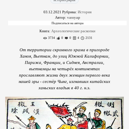
историография
03.12.2021
Рубрика:
История
Автор:
vassyap
Книга:
Археологические раскопки
3734
0
0
4
2131
От территории скромного храма в пригороде
Ханоя, Вьетнам, до улиц Южной Калифорнии,
Парижа, Франции, и Сиднея, Австралии,
вьетнамцы на четырёх континентах
прославляют жизни двух женщин первого века
нашей эры - сестёр Чынг, изгнавших китайских
ханьских владык в 40 г. н.э.