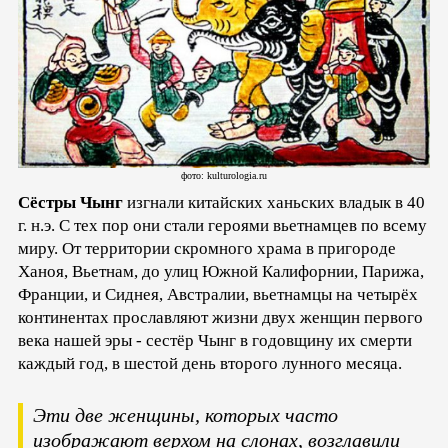
фото: kulturologia.ru
Сёстры Чынг
изгнали китайских ханьских владык в 40
г. н.э. С тех пор они стали героями вьетнамцев по всему
миру. От территории скромного храма в пригороде
Ханоя, Вьетнам, до улиц Южной Калифорнии, Парижа,
Франции, и Сиднея, Австралии, вьетнамцы на четырёх
континентах прославляют жизни двух женщин первого
века нашей эры - сестёр Чынг в годовщину их смерти
каждый год, в шестой день второго лунного месяца.
Эти две женщины, которых часто
изображают верхом на слонах, возглавили