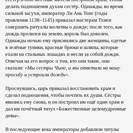
делать подношения духам сестёр. Однажды, во время
сильной засухи, император Ли Ань Тонг (годы
правления 1138–1145) приказал мастерам Тхиен
совершить ритуалы молитвы о дожде; после того, как
дождь пролился на землю, король был доволен.
Однажды ночью ему приснились две женщины, одетые
в зелёные туники, красные брюки и шляпы, которые
ехали на стальных лошадях и несли за собой дожди.
Отвечая на его вопрос о том, кто они такие, они
сказали: «
Мы сестры Чынг, и мы ответили на вашу
просьбу и устроили дождь
».
Проснувшись, царь приказал восстановить храм и
сделал подношения, чтобы почтить их души. Сёстры
явились ему снова, и он построил им ещё один храм и
дал им почётный титул «Божественные целомудренные
девы».
В последующие века императоры добавляли титулы