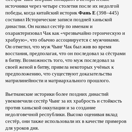
источники через четыре столетия после их недолгой
победы, когда китайский историк
Фань Е
(398–445)
составил Исторические записи поздней ханьской
династии. Он назвал сестёр по именам и
охарактеризовал Чак как «чрезвычайно героическую и
храбрую», что обычно ассоциируется с мужчинами.
Он отметил, что муж Чынг Чак был жив во время
восстания, предполагая, что он последовал за сёстрами
в битву. Возможность того, что муж последовал за
своей женой в битву, привела некоторых учёных к
предположению, что существуют доказательства
матрилинейности и матриархального прошлого.
Вьетнамские историки более поздних династий
увековечили сестёр Чынг за их храбрость и стойкость
против ханьской оккупации и за создание
недолговечной республики. Высоко оценивая вклад
сестёр, они также использовали их в качестве примеров
для уроков дня.