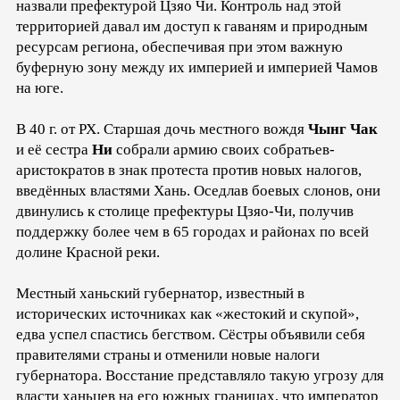
назвали префектурой Цзяо Чи. Контроль над этой
территорией давал им доступ к гаваням и природным
ресурсам региона, обеспечивая при этом важную
буферную зону между их империей и империей Чамов
на юге.
В 40 г. от РХ. Старшая дочь местного вождя
Чынг Чак
и её сестра
Ни
собрали армию своих собратьев-
аристократов в знак протеста против новых налогов,
введённых властями Хань. Оседлав боевых слонов, они
двинулись к столице префектуры Цзяо-Чи, получив
поддержку более чем в 65 городах и районах по всей
долине Красной реки.
Местный ханьский губернатор, известный в
исторических источниках как «жестокий и скупой»,
едва успел спастись бегством. Сёстры объявили себя
правителями страны и отменили новые налоги
губернатора. Восстание представляло такую угрозу для
власти ханьцев на его южных границах, что император