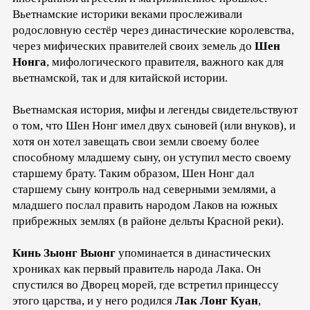
Вьетнамские историки веками прослеживали
родословную сестёр через династические королевства,
через мифических правителей своих земель до
Шен
Нонга
, мифологического правителя, важного как для
вьетнамской, так и для китайской истории.
Вьетнамская история, мифы и легенды свидетельствуют
о том, что Шен Нонг имел двух сыновей (или внуков), и
хотя он хотел завещать свои земли своему более
способному младшему сыну, он уступил место своему
старшему брату. Таким образом, Шен Нонг дал
старшему сыну контроль над северными землями, а
младшего послал править народом Лаков на южных
прибрежных землях (в районе дельты Красной реки).
Кинь Зыонг Выонг
упоминается в династических
хрониках как первый правитель народа Лака. Он
спустился во Дворец морей, где встретил принцессу
этого царства, и у него родился
Лак Лонг Куан
,