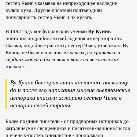
сестёр Чынг, указывая на непреходящее наследие
культа духа. Другие писатели подтвердили
популярность сестёр Чынг и их культа.
В 1492 году конфуцианский учёный
Ву Куинь
повторил подробности наблюдения императора Ли.
Сказки, подобные рассказу сестёр Чынг, утверждал Ву
Куинь, не были написаны «
в книгах, но хранились в
сердцах людей и были начертаны на человеческих
языках
».
Ву Куинь был прав лишь частично, поскольку
до и после его написания многие вьетнамские
историки вписали историю сестёр Чынг в
истории своей страны.
Более поздние писатели - от придворных историков до
католических священников и писателей-националистов
и учёных-постколониалистов - продолжали