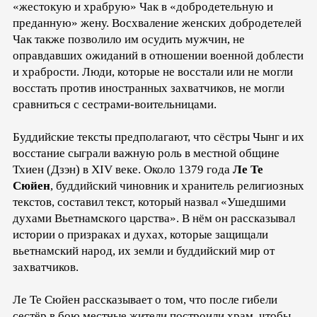
«жестокую и храбрую» Чак в «добродетельную и
преданную» жену. Восхваление женских добродетелей
Чак также позволило им осудить мужчин, не
оправдавших ожиданий в отношении военной доблести
и храбрости. Люди, которые не восстали или не могли
восстать против иностранных захватчиков, не могли
сравниться с сестрами-воительницами.
Буддийские тексты предполагают, что сёстры Чынг и их
восстание сыграли важную роль в местной общине
Тхиен (Дзэн) в XIV веке. Около 1379 года
Ле Те
Сюйен
, буддийский чиновник и хранитель религиозных
текстов, составил текст, который назвал «Ушедшими
духами Вьетнамского царства». В нём он рассказывал
истории о призраках и духах, которые защищали
вьетнамский народ, их земли и буддийский мир от
захватчиков.
Ле Те Сюйен рассказывает о том, что после гибели
сестёр в бою местные жители построили храм, чтобы