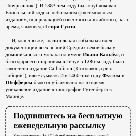
"боярышник"). И 1883-тем году был опубликован
Епинальский кодекс небольшим факсимильным
изданием, под редакцией известного английского, на то
время, языковеда
Генри Суита
.
И, конечно же, значительная глобальная идея
документации всех знаний Средних веков была у
доминиканского монаха по имени
Иоанн Бальбус
, и
благодаря его стараниям в Генуе в 1286-м году было
закончено издание Catholicon (Католикон, греч.
"общий"), или «сумма». И в 1460-том году
Фустом
и
Шеффером
было опубликовано на то время
уникальное издание в типографии Гутенберга в
Майнце.
Подпишитесь на бесплатную
еженедельную рассылку
Каждую неделю Jaaj.Club публикует множество статей,