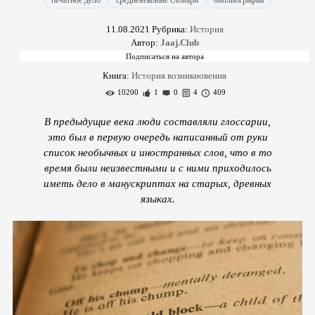
печатное дело
средневековые словари
библиография
11.08.2021
Рубрика:
История
Автор:
Jaaj.Club
Книга:
История возникновения
10200
1
0
4
409
В предыдущие века люди составляли глоссарии,
это был в первую очередь написанный от руки
список необычных и иностранных слов, что в то
время были неизвестными и с ними приходилось
иметь дело в манускриптах на старых, древных
языках.