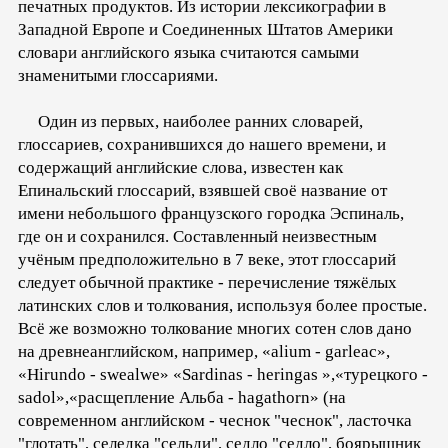
печатных продуктов. Из истории лексикографии в
Западной Европе и Соединенных Штатов Америки
словари английского языка считаются самыми
знаменитыми глоссариями.
Один из первых, наиболее ранних словарей,
глоссариев, сохранившихся до нашего времени, и
содержащий английские слова, известен как
Епинальский глоссарий, взявшей своё название от
имени небольшого французского городка Эспиналь,
где он и сохранился. Составленный неизвестным
учёным предположительно в 7 веке, этот глоссарий
следует обычной практике - перечисление тяжёлых
латинских слов и толкования, используя более простые.
Всё же возможно толкование многих сотен слов дано
на древнеанглийском, например, «alium - garleac»,
«Hirundo - swealwe» «Sardinas - heringas »,«турецкого -
sadol»,«расщепление Альба - hagathorn» (на
современном английском - чеснок "чеснок", ласточка
"глотать", селедка "сельди", седло "седло", боярышник