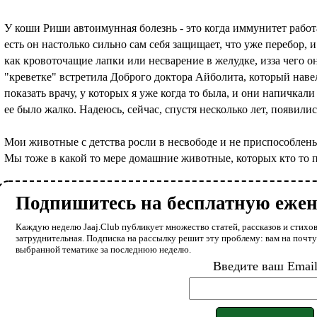
У коши Риши автоимунная болезнь - это когда иммунитет работ
есть он настолько сильно сам себя защищает, что уже перебор, 
как кровоточащие лапки или несварение в желудке, изза чего он
"креветке" встретила Доброго доктора Айболита, который наве
показать врачу, у которых я уже когда то была, и они напичкал
ее было жалко. Надеюсь, сейчас, спустя несколько лет, появил
Мои животные с детства росли в несвободе и не приспособлены
Мы тоже в какой то мере домашние животные, которых кто то 
Подпишитесь на бесплатную еже
Каждую неделю Jaaj.Club публикует множество статей, рассказов и стихов
затруднительная. Подписка на рассылку решит эту проблему: вам на почт
выбранной тематике за последнюю неделю.
Введите ваш Emai