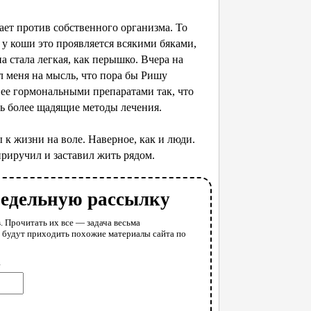
ает против собственного организма. То
и у коши это проявляется всякими бяками,
а стала легкая, как перышко. Вчера на
л меня на мысль, что пора бы Ришу
и ее гормональными препаратами так, что
ись более щадящие методы лечения.
 к жизни на воле. Наверное, как и люди.
приручил и заставил жить рядом.
недельную рассылку
. Прочитать их все — задача весьма
у будут приходить похожие материалы сайта по
l