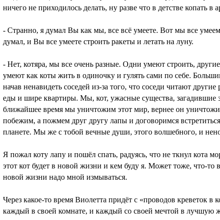
ничего не приходилось делать, ну разве что в детстве копать в
- Странно, я думал Вы как мы, все всё умеете. Вот мы все умее
думал, и Вы все умеете строить ракеты и летать на луну.
- Нет, котяра, мы все очень разные. Одни умеют строить, дру
умеют как коты жить в одиночку и гулять сами по себе. Большин
начав ненавидеть соседей из-за того, что соседи читают другие
еды и шире квартиры. Мы, кот, ужасные существа, загадившие 
ближайшее время мы уничтожим этот мир, вернее он уничтожит 
побежим, а пожмем друг другу лапы и договоримся встретиться 
планете. Мы же с тобой вечные души, этого волшебного, и не
Я пожал коту лапу и пошёл спать, радуясь, что не ткнул кота мо
этот кот будет в новой жизни и кем буду я. Может тоже, что-то в
новой жизни надо мной измываться.
Через какое-то время Виолетта придёт с «проводов креветок в к
каждый в своей комнате, и каждый со своей мечтой в лучшую