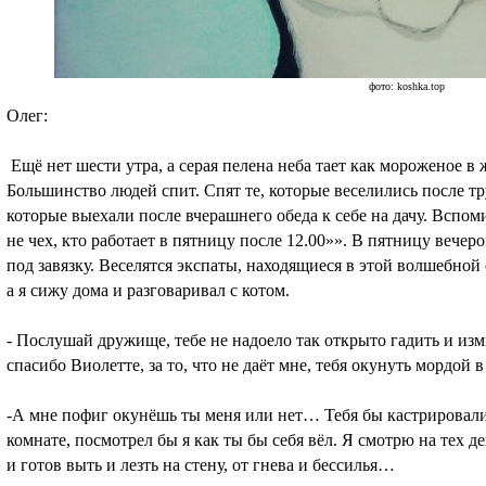
фото: koshka.top
Олег:
Ещё нет шести утра, а серая пелена неба тает как мороженое в 
Большинство людей спит. Спят те, которые веселились после тр
которые выехали после вчерашнего обеда к себе на дачу. Вспом
не чех, кто работает в пятницу после 12.00»». В пятницу вечер
под завязку. Веселятся экспаты, находящиеся в этой волшебной 
а я сижу дома и разговаривал с котом.
- Послушай дружище, тебе не надоело так открыто гадить и из
спасибо Виолетте, за то, что не даёт мне, тебя окунуть мордой 
-А мне пофиг окунёшь ты меня или нет… Тебя бы кастрировали
комнате, посмотрел бы я как ты бы себя вёл. Я смотрю на тех д
и готов выть и лезть на стену, от гнева и бессилья…