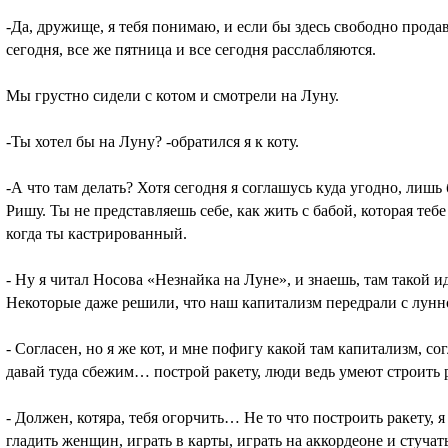
-Да, дружище, я тебя понимаю, и если бы здесь свободно продав
сегодня, все же пятница и все сегодня расслабляются.
Мы грустно сидели с котом и смотрели на Луну.
-Ты хотел бы на Луну? -обратился я к коту.
-А что там делать? Хотя сегодня я соглашусь куда угодно, лишь
Ришу. Ты не представляешь себе, как жить с бабой, которая тебе
когда ты кастрированный.
- Ну я читал Носова «Незнайка на Луне», и знаешь, там такой 
Некоторые даже решили, что наш капитализм передрали с лун
- Согласен, но я же кот, и мне пофигу какой там капитализм, со
давай туда сбежим… построй ракету, люди ведь умеют строить 
- Должен, котяра, тебя огорчить… Не то что построить ракету, 
гладить женщин, играть в карты, играть на аккордеоне и стуча