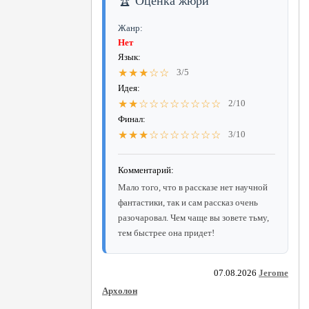
🏆 Оценка жюри
Жанр:
Нет
Язык:
★★★☆☆
3/5
Идея:
★★☆☆☆☆☆☆☆☆
2/10
Финал:
★★★☆☆☆☆☆☆☆
3/10
Комментарий:
Мало того, что в рассказе нет научной
фантастики, так и сам рассказ очень
разочаровал. Чем чаще вы зовете тьму,
тем быстрее она придет!
07.08.2026
Jerome
Архолон