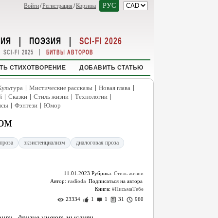
РУС
Войти
/
Регистрация
/
Корзина
НИЯ
|
ПОЭЗИЯ
|
SCI-FI 2026
|
SCI-FI 2025
БИТВЫ АВТОРОВ
ТЬ СТИХОТВОРЕНИЕ
ДОБАВИТЬ СТАТЬЮ
|
|
|
Культура
Мистические рассказы
Новая глава
|
|
|
|
й
Сказки
Стиль жизни
Технологии
|
|
нсы
Фэнтези
Юмор
том
проза
экзистенциализм
диалоговая проза
11.01.2023
Рубрика:
Стиль жизни
Автор:
radioda
Книга:
#ПисьмаТебе
23334
1
1
31
960
роить, другие умеют мыслить…