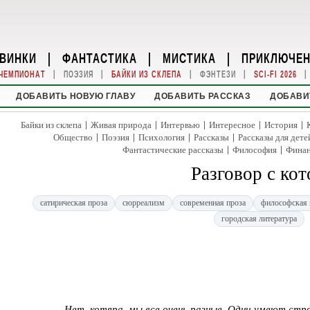
ВИНКИ
|
ФАНТАСТИКА
|
МИСТИКА
|
ПРИКЛЮЧЕ
|
|
|
|
|
ЧЕМПИОНАТ
ПОЭЗИЯ
БАЙКИ ИЗ СКЛЕПА
ФЭНТЕЗИ
SCI-FI 2026
ДОБАВИТЬ НОВУЮ ГЛАВУ
ДОБАВИТЬ РАССКАЗ
ДОБАВИ
|
|
|
|
|
Байки из склепа
Живая природа
Интервью
Интересное
История
|
|
|
|
Общество
Поэзия
Психология
Рассказы
Рассказы для дете
|
|
Фантастические рассказы
Философия
Фина
Разговор с ко
сатирическая проза
сюрреализм
современная проза
философская 
городская литература
Нет, котяра, мы все очень разные. Одни умеют ст