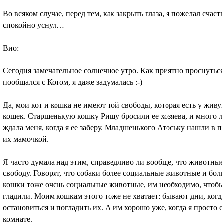
Во всяком случае, перед тем, как закрыть глаза, я пожелал счас
спокойно уснул…
Вио:
Сегодня замечательное солнечное утро. Как приятно проснуться
пообщался с Котом, я даже задумалась :-)
Да, мои кот и кошка не имеют той свободы, которая есть у жи
кошек. Старшенькую кошку Ришу бросили ее хозяева, и много ле
ждала меня, когда я ее заберу. Младшенького Атоську нашли в п
их мамочкой.
Я часто думала над этим, справедливо ли вообще, что животные
свободу. Говорят, что собаки более социальные животные и бол
кошки тоже очень социальные животные, им необходимо, чтобы
гладили. Моим кошкам этого тоже не хватает: бывают дни, когд
остановиться и погладить их. А им хорошо уже, когда я просто 
комнате.