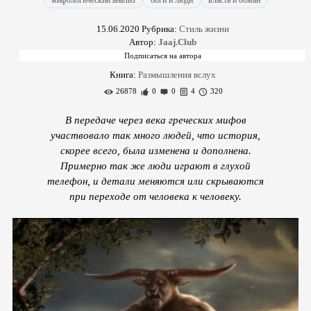
мифологический анализ
боги и люди
власть и обман
15.06.2020
Рубрика:
Стиль жизни
Автор:
Jaaj.Club
Книга:
Размышления вслух
26878
0
0
4
320
В передаче через века греческих мифов
участвовало так много людей, что история,
скорее всего, была изменена и дополнена.
Примерно так же люди играют в глухой
телефон, и детали меняются или скрываются
при переходе от человека к человеку.