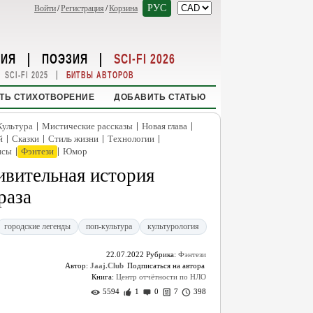
РУС
Войти
/
Регистрация
/
Корзина
НИЯ
|
ПОЭЗИЯ
|
SCI-FI 2026
|
SCI-FI 2025
БИТВЫ АВТОРОВ
ТЬ СТИХОТВОРЕНИЕ
ДОБАВИТЬ СТАТЬЮ
|
|
|
Культура
Мистические рассказы
Новая глава
|
|
|
|
й
Сказки
Стиль жизни
Технологии
|
|
нсы
Фэнтези
Юмор
ивительная история
раза
городские легенды
поп-культура
культурология
22.07.2022
Рубрика:
Фэнтези
Автор:
Jaaj.Club
Книга:
Центр отчётности по НЛО
5594
1
0
7
398