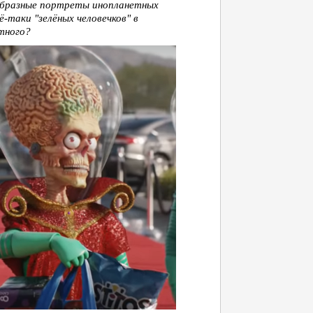
образные портреты инопланетных
-таки "зелёных человечков" в
тного?