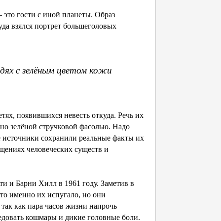
 это гости с иной планеты. Образ
уда взялся портрет большеголовых
дях с зелёным цветом кожи
етях, появившихся невесть откуда. Речь их
ьно зелёной стручковой фасолью. Надо
ие источники сохранили реальные факты их
ищениях человеческих существ и
и и Барни Хилл в 1961 году. Заметив в
что именно их испугало, но они
, так как пара часов жизни напрочь
следовать кошмары и дикие головные боли.