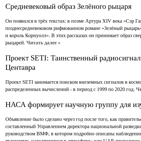
Средневековый образ Зелёного рыцаря
Он появился в трёх текстах: в поэме Артура XIV века «Сэр Г
позднесредневековом рифмованном романе «Зелёный рыцарь» 
и король Корнуолл». В этих рассказах он принимает образ св
рыцарей.
Читать далее »
Проект SETI: Таинственный радиосигнал
Центавра
Проект SETI занимается поиском внеземных сигналов в космос
распределенных вычислений - в период с 1999 по 2020 год.
Чи
НАСА формирует научную группу для и
Объявление было сделано через год после того, как правите
составленный Управлением директора национальной разведки
руководством ВМФ, в котором подробно описаны наблюдения
явлениями, находящимися в атмосфере» или UAP, проведенн