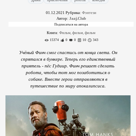
драма
приключения
роботы
комедия
01.12.2021
Рубрика:
Фэнтези
Автор:
Jaaj.Club
Книга:
Фильм, фильм, фильм
15374
0
0
10
343
Учёный Финч смог спастись от конца света. Он
спрятался в бункере. Теперь его единственный
приятель - пёс Гудиир. Финч решает сделать
робота, чтобы тот мог позаботиться о
собаке. Вместе герои отправляются в
путешествие по миру апокалипсиса.