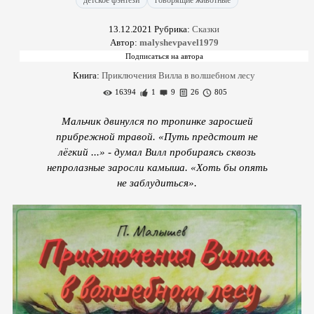
детское фэнтези
говорящие животные
13.12.2021
Рубрика:
Сказки
Автор:
malyshevpavel1979
Книга:
Приключения Вилла в волшебном лесу
16394
1
9
26
805
Мальчик двинулся по тропинке заросшей
прибрежной травой. «Путь предстоит не
лёгкий ...» - думал Вилл пробираясь сквозь
непролазные заросли камыша. «Хоть бы опять
не заблудиться».