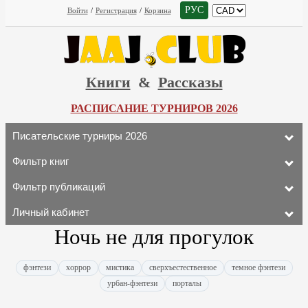
РУС
Войти
/
Регистрация
/
Корзина
Книги
&
Рассказы
РАСПИСАНИЕ ТУРНИРОВ 2026
Писательские турниры 2026
Фильтр книг
Фильтр публикаций
Личный кабинет
Ночь не для прогулок
фэнтези
хоррор
мистика
сверхъестественное
темное фэнтези
урбан-фэнтези
порталы