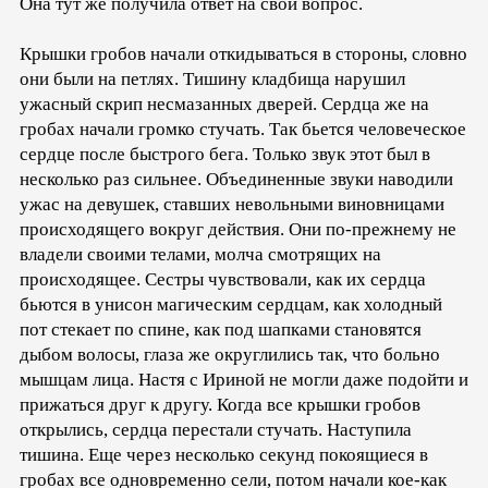
Она тут же получила ответ на свой вопрос.
Крышки гробов начали откидываться в стороны, словно
они были на петлях. Тишину кладбища нарушил
ужасный скрип несмазанных дверей. Сердца же на
гробах начали громко стучать. Так бьется человеческое
сердце после быстрого бега. Только звук этот был в
несколько раз сильнее. Объединенные звуки наводили
ужас на девушек, ставших невольными виновницами
происходящего вокруг действия. Они по-прежнему не
владели своими телами, молча смотрящих на
происходящее. Сестры чувствовали, как их сердца
бьются в унисон магическим сердцам, как холодный
пот стекает по спине, как под шапками становятся
дыбом волосы, глаза же округлились так, что больно
мышцам лица. Настя с Ириной не могли даже подойти и
прижаться друг к другу. Когда все крышки гробов
открылись, сердца перестали стучать. Наступила
тишина. Еще через несколько секунд покоящиеся в
гробах все одновременно сели, потом начали кое-как