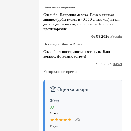
Благие намерения
Спасибо! Поправил малеха. Пока вычищал
лишнее (дабы влезть в 40.000 символов) начал
детали дописывать, ибо поперло. И пошли
противоречия.
06.08.2026
Frostix
Легенда о Яше и Алисе
Спасибо, я постараюсь ответить на Ваш
вопрос. До новых встреч!
05.08.2026
Ravel
Разорванное время
🏆 Оценка жюри
Жанр:
Да
Язык:
★★★★★
5/5
Идея: