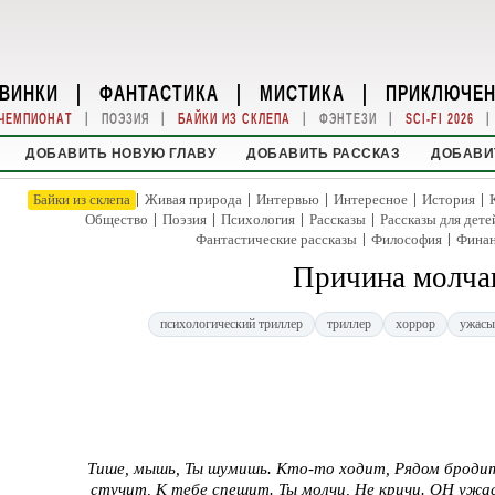
ВИНКИ
|
ФАНТАСТИКА
|
МИСТИКА
|
ПРИКЛЮЧЕ
|
|
|
|
|
ЧЕМПИОНАТ
ПОЭЗИЯ
БАЙКИ ИЗ СКЛЕПА
ФЭНТЕЗИ
SCI-FI 2026
ДОБАВИТЬ НОВУЮ ГЛАВУ
ДОБАВИТЬ РАССКАЗ
ДОБАВИ
|
|
|
|
|
Байки из склепа
Живая природа
Интервью
Интересное
История
|
|
|
|
Общество
Поэзия
Психология
Рассказы
Рассказы для дете
|
|
Фантастические рассказы
Философия
Фина
Причина молча
психологический триллер
триллер
хоррор
ужасы
Тише, мышь, Ты шумишь. Кто-то ходит, Рядом бродит
стучит, К тебе спешит. Ты молчи, Не кричи. ОН ужас