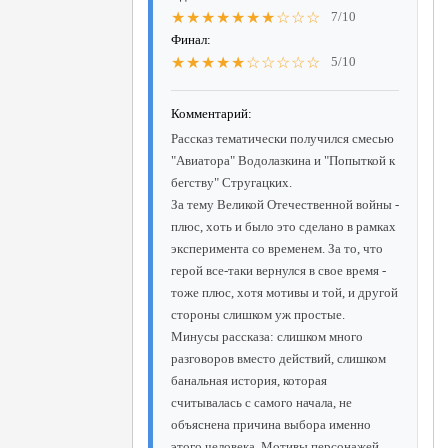
★★★★★★★☆☆☆
7/10
Финал:
★★★★★☆☆☆☆☆
5/10
Комментарий:
Рассказ тематически получился смесью
"Авиатора" Водолазкина и "Попыткой к
бегству" Стругацких.
За тему Великой Отечественной войны -
плюс, хоть и было это сделано в рамках
эксперимента со временем. За то, что
герой все-таки вернулся в свое время -
тоже плюс, хотя мотивы и той, и другой
стороны слишком уж простые.
Минусы рассказа: слишком много
разговоров вместо действий, слишком
банальная история, которая
считывалась с самого начала, не
объяснена причина выбора именно
этого человека. Мотивы персонажей