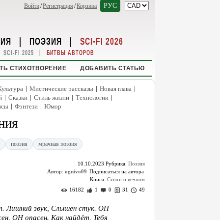
РУС
Войти
/
Регистрация
/
Корзина
НИЯ
|
ПОЭЗИЯ
|
SCI-FI 2026
|
SCI-FI 2025
БИТВЫ АВТОРОВ
ТЬ СТИХОТВОРЕНИЕ
ДОБАВИТЬ СТАТЬЮ
|
|
|
Культура
Мистические рассказы
Новая глава
|
|
|
|
й
Сказки
Стиль жизни
Технологии
|
|
нсы
Фэнтези
Юмор
ния
поэзия
мрачная поэзия
10.10.2023
Рубрика:
Поэзия
Автор:
ognivo09
Книга:
Стихи о вечном
16182
1
0
31
49
. Лишний звук, Слышен стук. ОН
ен, ОН опасен. Как найдёт, Тебя