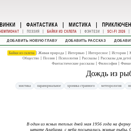
ВИНКИ
|
ФАНТАСТИКА
|
МИСТИКА
|
ПРИКЛЮЧЕ
|
|
|
|
|
ЧЕМПИОНАТ
ПОЭЗИЯ
БАЙКИ ИЗ СКЛЕПА
ФЭНТЕЗИ
SCI-FI 2026
ДОБАВИТЬ НОВУЮ ГЛАВУ
ДОБАВИТЬ РАССКАЗ
ДОБАВИ
|
|
|
|
|
Байки из склепа
Живая природа
Интервью
Интересное
История
|
|
|
|
Общество
Поэзия
Психология
Рассказы
Рассказы для дете
|
|
Фантастические рассказы
Философия
Фина
Дождь из ры
мистика
паранормальное
хроника странного
метеорология
н
В один из ясных теплых дней мая 1956 года на ферм
штате Алабама, с неба посыпались живые рыбы. 