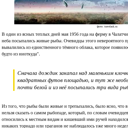
фото: travelask.ru
В один из ясных теплых дней мая 1956 года на ферму в Чалатчи
неба посыпались живые рыбы. Очевидцы этого невероятного п
вывалились из единственного тёмного облака, которое появилос
будто из ниоткуда".
Сначала дождик закапал над маленьким клочко
квадратных футов площадью, и тут же необы
почти белой и из неё посыпались три вида рыб
Из того, что рыбы были живые и трепыхались, было ясно, что в
нельзя сказать о самом рыбопаде, который, по словам очевидце
относились к местным видам и кишевший ими ручей находился 
никаких торнадо или ураганов не наблюдалось уже много недель