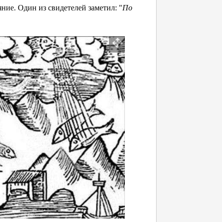
ние. Один из свидетелей заметил: "
По