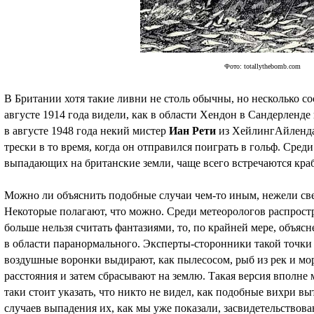
Фото: totallythebomb.com
В Британии хотя такие ливни не столь обычны, но несколько с
августе 1914 года видели, как в области Хендон в Сандерленд
в августе 1948 года некий мистер
Иан Рети
из ХейлингАйленда 
трески в то время, когда он отправился поиграть в гольф. Сред
выпадающих на британские земли, чаще всего встречаются кра
Можно ли объяснить подобные случаи чем-то иным, нежели с
Некоторые полагают, что можно. Среди метеорологов распрост
больше нельзя считать фантазиями, то, по крайней мере, объяс
в области паранормального. Эксперты-сторонники такой точки 
воздушные воронки выдирают, как пылесосом, рыб из рек и мор
расстояния и затем сбрасывают на землю. Такая версия вполне 
таки стоит указать, что никто не видел, как подобные вихри вы
случаев выпадения их, как мы уже показали, засвидетельствов