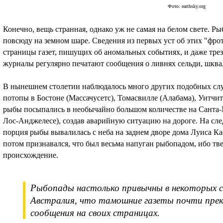
Фото: earthsky.org
Конечно, вещь странная, однако уж не самая на белом свете. 
повсюду на земном шаре. Сведения из первых уст об этих "фро
страницы газет, пишущих об аномальных событиях, и даже тре
журналы регулярно печатают сообщения о ливнях сельди, шква
В нынешнем столетии наблюдалось много других подобных слу
потопы в Бостоне (Массачусетс), Томасвилле (Алабама), Уитчите
рыбы посыпались в необычайно большом количестве на Санта-
Лос-Анджелесе), создав аварийную ситуацию на дороге. На сле
порция рыбы вывалилась с неба на заднем дворе дома Луиса Ка
потом признавался, что был весьма напуган рыбопадом, ибо тве
происхождение.
Рыбопады настолько привычны в некоторых с
Австралия, что тамошние газеты почти прек
сообщения на своих страницах.