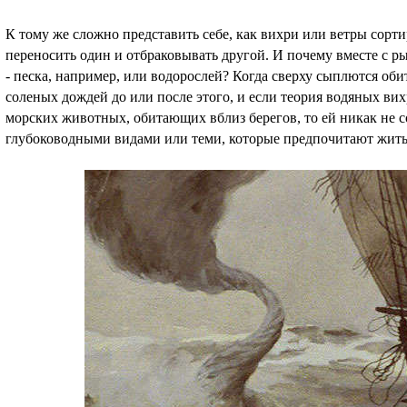
К тому же сложно представить себе, как вихри или ветры сорт
переносить один и отбраковывать другой. И почему вместе с р
- песка, например, или водорослей? Когда сверху сыплются оби
соленых дождей до или после этого, и если теория водяных ви
морских животных, обитающих вблиз берегов, то ей никак не с
глубоководными видами или теми, которые предпочитают жить