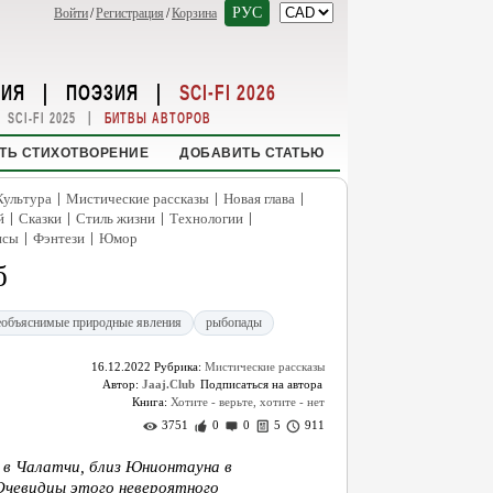
РУС
Войти
/
Регистрация
/
Корзина
НИЯ
|
ПОЭЗИЯ
|
SCI-FI 2026
|
SCI-FI 2025
БИТВЫ АВТОРОВ
ТЬ СТИХОТВОРЕНИЕ
ДОБАВИТЬ СТАТЬЮ
|
|
|
Культура
Мистические рассказы
Новая глава
|
|
|
|
й
Сказки
Стиль жизни
Технологии
|
|
нсы
Фэнтези
Юмор
б
еобъяснимые природные явления
рыбопады
16.12.2022
Рубрика:
Мистические рассказы
Автор:
Jaaj.Club
Книга:
Хотите - верьте, хотите - нет
3751
0
0
5
911
у в Чалатчи, близ Юнионтауна в
Очевидцы этого невероятного