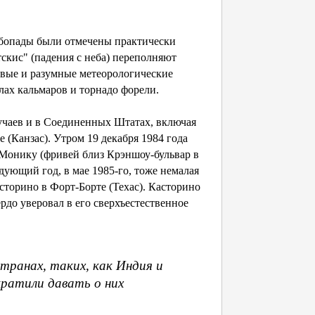
Рыбопады были отмечены практически
тскис" (падения с неба) переполняют
звые и разумные метеорологические
лах кальмаров и торнадо форели.
чаев и в Соединенных Штатах, включая
 (Канзас). Утром 19 декабря 1984 года
Монику (фривей близ Крэншоу-бульвар в
дующий год, в мае 1985-го, тоже немалая
сторино в Форт-Борте (Техас). Касторино
рдо уверовал в его сверхъестественное
транах, таких, как Индия и
ратили давать о них