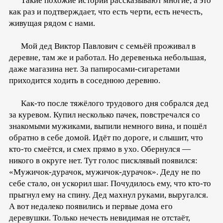
Такие похожие истории рассказывают многие, а это
как раз и подтверждает, что есть черти, есть нечесть,
живущая рядом с нами.
Мой дед Виктор Павлович с семьёй проживал в
деревне, там же и работал. Но деревенька небольшая,
даже магазина нет. За папиросами-сигаретами
приходится ходить в соседнюю деревню.
Как-то после тяжёлого трудового дня собрался дед
за куревом. Купил несколько пачек, повстречался со
знакомыми мужиками, выпили немного вина, и пошёл
обратно в себе домой. Идёт по дороге, и слышит, что
кто-то смеётся, и смех прямо в ухо. Обернулся —
никого в округе нет. Тут голос писклявый появился:
«Мужичок-дурачок, мужичок-дурачок». Деду не по
себе стало, он ускорил шаг. Почудилось ему, что кто-то
прыгнул ему на спину. Дед махнул руками, выругался.
А вот недалеко появились и первые дома его
деревушки. Только нечесть невидимая не отстаёт,