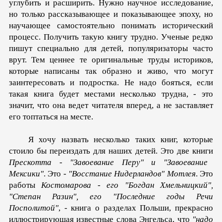
углубить и расширить. Нужно научное исследование,
но только рассказывающее и показывающее эпоху, но
научающее самостоятельно понимать исторический
процесс. Получить такую книгу трудно. Ученые редко
пишут специально для детей, популяризаторы часто
врут. Тем ценнее те оригинальные труды историков,
которые написаны так образно и живо, что могут
заинтересовать и подростка. Не надо бояться, если
такая книга будет местами несколько трудна, - это
значит, что она ведет читателя вперед, а не заставляет
его топтаться на месте.
Я хочу назвать несколько таких книг, которые
стоило бы переиздать для наших детей. Это две книги
Прескотта - "Завоевание Перу" и "Завоевание
Мексики"
. Это -
"Восстание Нидерландов" Мотлея
. Это
работы
Костомарова - его "Богдан Хмельницкий",
"Степан Разин", его "Последние годы Речи
Посполитой"
, - книга о разделах Польши, прекрасно
иллюстрирующая известные слова Энгельса, что
"надо