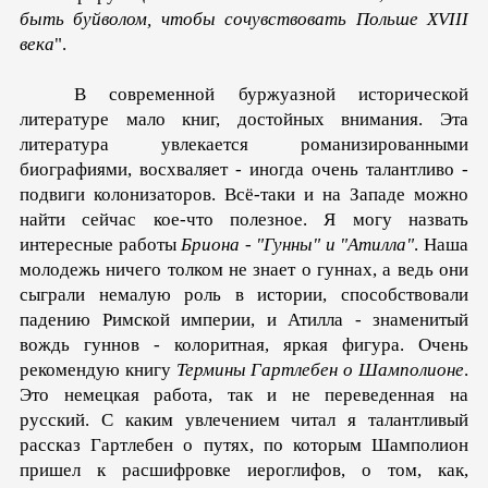
быть буйволом, чтобы сочувствовать Польше ХVIII
века
".
В современной буржуазной исторической
литературе мало книг, достойных внимания. Эта
литература увлекается романизированными
биографиями, восхваляет - иногда очень талантливо -
подвиги колонизаторов. Всё-таки и на Западе можно
найти сейчас кое-что полезное. Я могу назвать
интересные работы
Бриона - "Гунны" и "Атилла"
. Наша
молодежь ничего толком не знает о гуннах, а ведь они
сыграли немалую роль в истории, способствовали
падению Римской империи, и Атилла - знаменитый
вождь гуннов - колоритная, яркая фигура. Очень
рекомендую книгу
Термины Гартлебен о Шамполионе
.
Это немецкая работа, так и не переведенная на
русский. С каким увлечением читал я талантливый
рассказ Гартлебен о путях, по которым Шамполион
пришел к расшифровке иероглифов, о том, как,