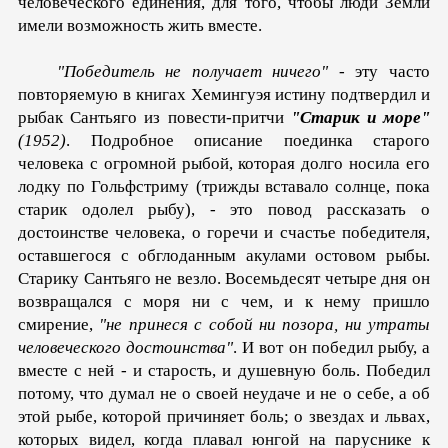
человеческого едине­ния, для того, чтобы люди Земли
имели возможность жить вместе.
"Победитель не получает ничего"
- эту часто
повторяе­мую в книгах Хемингуэя истину подтвердил и
рыбак Сантьяго из повести-притчи
"Старик и море"
(1952)
. Подробное описание поединка старого
человека с огромной рыбой, которая долго носила его
лодку по Гольфстриму (трижды вставало солнце, пока
старик одолел рыбу), - это повод рассказать о
достоинстве человека, о горечи и счастье победителя,
остав­шегося с обглоданным акулами остовом рыбы.
Старику Сан­тьяго не везло. Восемьдесят четыре дня он
возвращался с мо­ря ни с чем, и к нему пришло
смирение,
"не принеся с собой ни позора, ни утраты
человеческого достоинства"
. И вот он победил рыбу, а
вместе с ней - и старость, и душевную боль. Победил
потому, что думал не о своей неудаче и не о себе, а об
этой рыбе, которой причиняет боль; о звездах и львах,
ко­торых видел, когда плавал юнгой на паруснике к