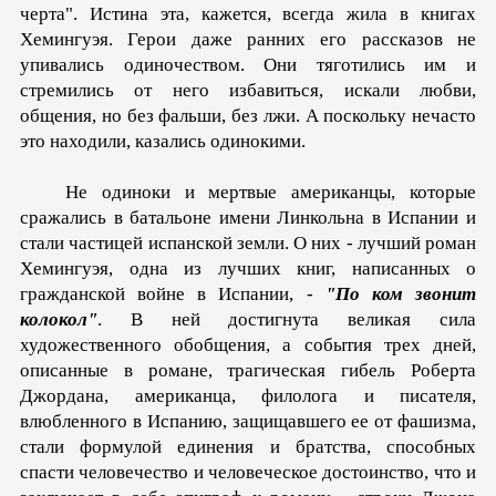
черта". Истина эта, кажется, всегда жила в книгах
Хемингуэя. Ге­рои даже ранних его рассказов не
упивались одиночеством. Они тяготились им и
стремились от него избавиться, искали любви,
общения, но без фальши, без лжи. А поскольку не­часто
это находили, казались одинокими.
Не одиноки и мерт­вые американцы, которые
сражались в батальоне имени Линкольна в Испании и
стали частицей испанской земли. О них - лучший роман
Хемингуэя, одна из лучших книг, написанных о
гражданской войне в Испании, -
"По ком звонит
колокол"
. В ней достигнута великая сила
художественного обоб­щения, а события трех дней,
описанные в романе, трагичес­кая гибель Роберта
Джордана, американца, филолога и писа­теля,
влюбленного в Испанию, защищавшего ее от фашизма,
стали формулой единения и братства, способных
спасти чело­вечество и человеческое достоинство, что и