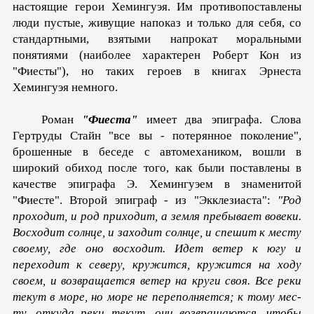
настоя­щие герои Хемингуэя. Им противопоставлены
люди пустые, живущие напоказ и только для себя, со
стандартными, взяты­ми напрокат моральными
понятиями (наиболее характерен Роберт Кон из
"Фиесты"), но таких героев в книгах Эрнеста
Хемингуэя немного.
Роман
"Фиеста"
имеет два эпиграфа. Слова
Гертруды Стайн "все вы - потерянное поколение",
брошенные в беседе с ав­томехаником, вошли в
широкий обиход после того, как были поставлены в
качестве эпиграфа Э. Хемингуэем в знаменитой
"Фиесте". Второй эпиграф - из "Экклезиаста":
"Род
прохо­дит, и род приходит, а земля пребывает вовеки.
Восходит солнце, и заходит солнце, и спешит к месту
своему, где оно восходит. Идет ветер к югу и
переходит к северу, кружится, кружится на ходу
своем, и возвращается ветер на круги своя. Все реки
текут в море, но море не переполняется; к тому мес­
ту, откуда реки текут, они возвращаются, чтобы