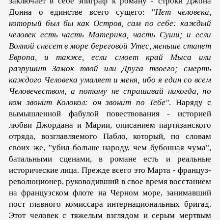
заключает в себе эпиграф к роману - строки Джона
Донна о единстве всего сущего: "
Нет человека,
который был бы как Остров, сам по себе: каждый
человек есть часть Материка, часть Суши; и ес­ли
Волной снесет в море береговой Утес, меньше станет
Ев­ропа, и также, если смоет край Мыса или
разрушит Замок твой или Друга твоего; смерть
каждого Человека умаляет и меня, ибо я един со всем
Человечеством, а потому не спра­шивай никогда, по
ком звонит Колокол: он звонит по Тебе"
. Наряду с
вымышленной фабулой повествования - историей
любви Джордана и Марии, описанием партизанского
отряда, возглавляемого Пабло, который, по словам
своих же, "убил больше народу, чем бубонная чума",
батальными сценами, в ро­мане есть и реальные
исторические лица. Прежде всего это Мар­та - француз-
революционер, руководивший в свое время вос­станием
на французском флоте на Черном море, занимавший
пост главного комиссара интернациональных бригад.
Этот чело­век с тяжелым взглядом и серым мертвым