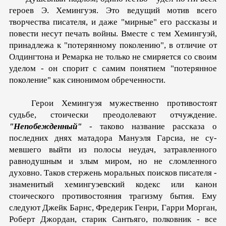
героев Э. Хемингуэя. Это ведущий мотив всего
творчества писателя, и даже "мирные" его рассказы и
повести несут печать войны. Вместе с тем Хемингуэй,
принадлежа к "потерянному поко­лению", в отличие от
Олдингтона и Ремарка не только не смиряется со своим
уделом - он спорит с самим понятием "потерянное
поколение" как синонимом обреченности.
Герои Хемингуэя мужественно противостоят
судьбе, стоически пре­одолевают отчуждение.
"Непобежденный"
- таково название рассказа о
последних днях матадора Мануэля Гарсиа, не су­
мевшего выйти из полосы неудач, затравленного
равнодушным и злым миром, но не сломленного
духовно. Таков стержень мо­ральных поисков писателя -
знаменитый хемингуэевский ко­декс или канон
стоического противостояния трагизму бытия. Ему
следуют Джейк Барнс, Фредерик Генри, Гарри Морган,
Роберт Джордан, старик Сантьяго, полковник - все