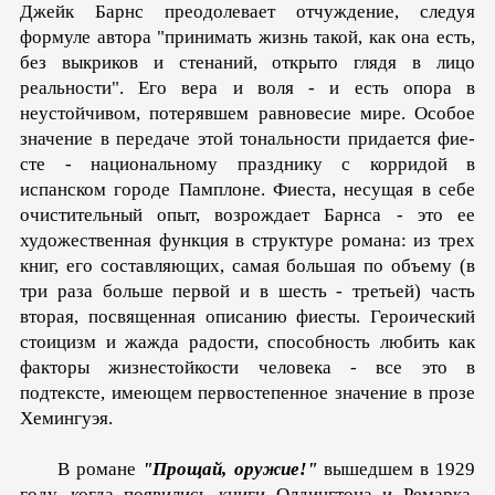
Джейк Барнс преодолевает отчуждение, следуя
формуле автора "принимать жизнь такой, как она есть,
без выкриков и стенаний, открыто глядя в лицо
реальности". Его вера и воля - и есть опора в
неустойчивом, потерявшем равновесие мире. Особое
значение в передаче этой тональности придается фие­
сте - национальному празднику с корридой в
испанском го­роде Памплоне. Фиеста, несущая в себе
очистительный опыт, возрождает Барнса - это ее
художественная функция в струк­туре романа: из трех
книг, его составляющих, самая большая по объему (в
три раза больше первой и в шесть - третьей) часть
вторая, посвященная описанию фиесты. Героический
стоицизм и жажда радости, способность любить как
факторы жизнестойкости человека - все это в
подтексте, имеющем первостепенное значение в прозе
Хемингуэя.
В романе
"Прощай, оружие!"
вышедшем в 1929
году, ко­гда появились книги Олдингтона и Ремарка,