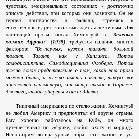
чувствах, эмоциональных состояниях - достаточно
описать действия, при которых они возникли. Он не
терпел притворства и фальши; стремясь к
естественности, рис ковал выглядеть аскетичным. Для
настоящей прозы, писал Хемингуэй в
"Зеленых
холмах Африки" (1935)
, требуется на­личие многих
факторов:
"Во-первых, нужен талант, большой
талант. Талант, как у Киплинга. Потом
самодисциплина. Са­модисциплина Флобера. Потом
нужно ясное представление о том, какой эта проза
может быть, и нужно иметь совесть, та­кую же
абсолютно неизменную, как метр-эталон в Париже,
для того, чтобы уберечься от подделки"
.
Типичный американец по стилю жизни, Хемингуэй
не любил Америку и предпочитал ей другие страны.
Ему хорошо работа­лось на Кубе, он много
путешествовал по Африке, любил охоту и корриду.
Неповторим литературный образ его жизни и ув­