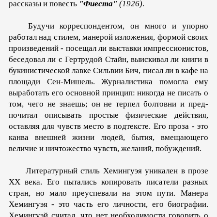
рассказы и повесть
"Фиеста"
(1926)
.
Будучи корреспондентом, он много и упорно
работал над стилем, мане­рой изложения, формой своих
произведений - посещал ли выставки импрессионистов,
беседовал ли с Гертрудой Стайн, выискивал ли книги в
букинистической лавке Сильвии Бич, писал ли в кафе на
площади Сен-Мишель. Журналистика по­могла ему
выработать его основной принцип: никогда не пи­сать о
том, чего не знаешь; он не терпел болтовни и пред­
почитал описывать простые физические действия,
оставляя для чувств место в подтексте. Его проза - это
канва внешней жизни людей, бытия, вмещающего
величие и ничтожество чувств, желаний, побуждений.
Литературный стиль Хемингуэя уникален в прозе
XX века. Его пытались копировать писатели разных
стран, но мало преуспевали на этом пути. Манера
Хемингуэя - это часть его личности, его биографии.
Хемингуэй считал, что нет необхо­димости говорить о