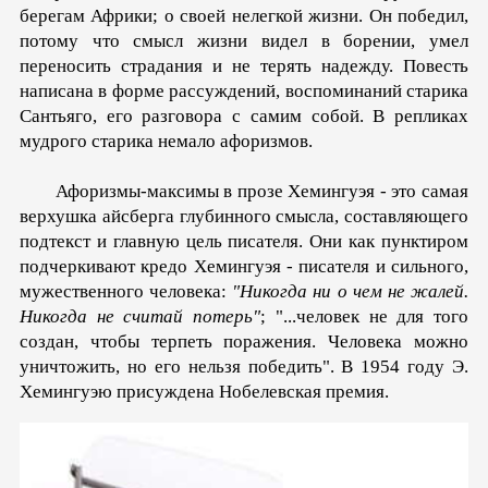
берегам Аф­рики; о своей нелегкой жизни. Он победил,
потому что смысл жизни видел в борении, умел
переносить страдания и не те­рять надежду. Повесть
написана в форме рассуждений, воспоминаний старика
Сантьяго, его разговора с самим собой. В репликах
мудрого старика немало афоризмов.
Афоризмы-максимы в прозе Хемингуэя - это самая
вер­хушка айсберга глубинного смысла, составляющего
подтекст и главную цель писателя. Они как пунктиром
подчеркивают кредо Хемингуэя - писателя и сильного,
мужественного че­ловека:
"Никогда ни о чем не жалей.
Никогда не считай по­терь"
; "...человек не для того
создан, чтобы терпеть поражения. Человека можно
уничтожить, но его нельзя победить". В 1954 году Э.
Хемингуэю присуждена Нобелевская премия.