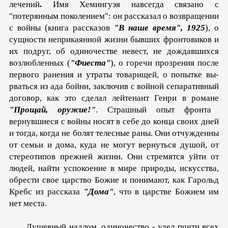
лечений
.
Имя Хемингуэя навсегда связано с
"потерянным поколе­нием": он рассказал о возвращении
с войны (книга рассказов
"В наше время", 1925
), о
сущности неприкаянной жизни бывших фронтовиков и
их подруг, об одиночестве невест, не дождавшихся
возлюбленных (
"Фиеста"
), о горечи прозрения после
первого ранения и утраты товарищей, о попытке вы­
рваться из ада бойни, заключив с войной сепаративный
дого­вор, как это сделал лейтенант Генри в романе
"Прощай, ору­жие!"
. Страшный опыт фронта
вернувшиеся с войны носят в себе до конца своих дней
и тогда, когда не болят телесные раны. Они отчужденны
от семьи и дома, куда не могут вер­нуться душой, от
стереотипов прежней жизни. Они стремятся уйти от
людей, найти успокоение в мире природы, искусства,
обрести свое царство Божие и понимают, как Гарольд
Кребс из рассказа
"Дома"
, что в царстве Божием им
нет места.
Душевный надлом, одиночество - удел почти всех