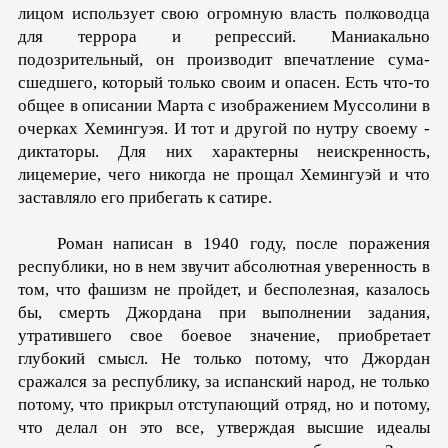
лицом использует свою огромную власть полководца
для террора и репрессий. Ма­ниакально
подозрительный, он производит впечатление сума­
сшедшего, который только своим и опасен. Есть что-то
общее в описании Марта с изображением Муссолини в
очерках Хемин­гуэя. И тот и другой по нутру своему -
диктаторы. Для них ха­рактерны неискренность,
лицемерие, чего никогда не прощал Хемингуэй и что
заставляло его прибегать к сатире.
Роман написан в 1940 году, после поражения
республики, но в нем звучит абсолютная уверенность в
том, что фашизм не пройдет, и бесполезная, казалось
бы, смерть Джордана при выполнении задания,
утратившего свое боевое значение, при­обретает
глубокий смысл. Не только потому, что Джордан
сражался за республику, за испанский народ, не только
пото­му, что прикрыл отступающий отряд, но и потому,
что делал он это все, утверждая высшие идеалы