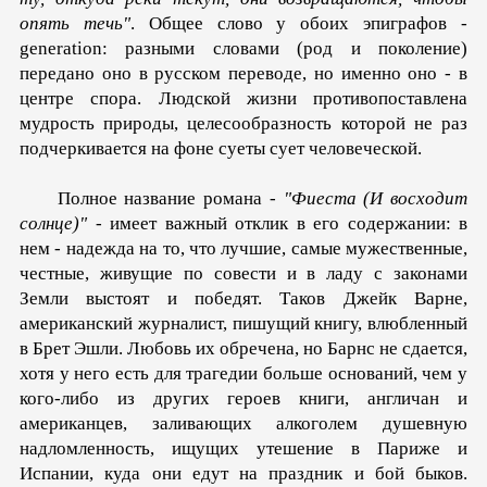
опять течь"
. Общее слово у обоих эпиграфов -
generation: разными словами (род и поколение)
передано оно в русском переводе, но именно оно - в
центре спора. Людской жизни противопоставлена
мудрость природы, целесообразность которой не раз
подчеркивается на фоне суеты сует человеческой.
Полное название романа -
"Фиеста (И восходит
солнце)"
- имеет важ­ный отклик в его содержании: в
нем - надежда на то, что лучшие, самые мужественные,
честные, живущие по совести и в ладу с законами
Земли выстоят и победят. Таков Джейк Варне,
американский журналист, пишущий книгу, влюблен­ный
в Брет Эшли. Любовь их обречена, но Барнс не сдается,
хотя у него есть для трагедии больше оснований, чем у
кого-либо из других героев книги, англичан и
американцев, зали­вающих алкоголем душевную
надломленность, ищущих уте­шение в Париже и
Испании, куда они едут на праздник и бой быков.