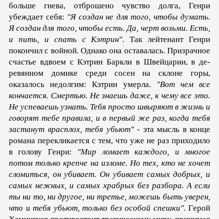
больше гнева, отброшено чувство долга, Генри
убеждает себя:
"Я соз­дан не для того, чтобы думать.
Я создан для того, чтобы есть. Да, черт возьми. Есть,
и пить, и спать с Кэтрин"
. Так лейте­нант Генри
покончил с войной. Однако она оставалась. При­зрачное
счастье вдвоем с Кэтрин Баркли в Швейцарии, в де­
ревянном домике среди сосен на склоне горы,
оказалось недолгим: Кэтрин умерла.
"Вот чем все
кончается. Смертью. Не знаешь даже, к чему все это.
Не успеваешь узнать. Тебя просто швыряют в жизнь и
говорят тебе правила, и в первый же раз, когда тебя
застанут врасплох, тебя убьют"
- эта мысль в конце
романа перекликается с тем, что уже не раз приходило
в голову Генри:
"Мир ломает каждого, и многое
потом только крепче на изломе. Но тех, кто не хочет
сло­миться, он убивает. Он убивает самых добрых, и
самых неж­ных, и самых храбрых без разбора. А если
ты ни то, ни дру­гое, ни третье, можешь быть уверен,
что и тебя убьют, только без особой спешки".
Гepой