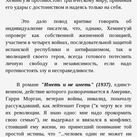
Хемингуэя противостоит трагическому миру, принимая
его удары с достоинством и надеясь только на себя.
Это дало повод критике говорить об
индивидуализме писателя, что, однако, Хемингуэй
опроверг как собственной жизненной позицией,
участием в четырех войнах, последовательной защитой
испанской республики и антифашизмом, так и
эволюцией своего героя, всегда готового потеснить
личную свободу и независимость, если надо
противостоять злу и не­справедливости.
В романе
"Иметь и не иметь" (1937)
, единст­
венном, действие которого разворачивается в Америке,
Гарри Морган, ветеран войны, инвалид, поначалу
рассуждавший, как лейтенант Генри ("к черту все эти
их революции. Я знаю одно: мне надо прокормить
свою семью"), не выдержал и ввязался в конфликт,
стоивший ему жизни, но принесший понимание той
простой истины, что "...человек один не мо­жет ни