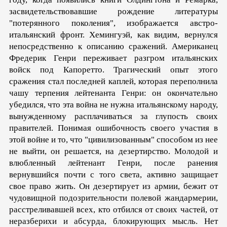
засвидетельство­вавшие рождение литературы
"потерянного поколения", изо­бражается австро-
итальянский фронт. Хемингуэй, как видим, вернулся
непосредственно к описанию сражений. Американец
Фредерик Генри переживает разгром итальянских
войск под Капоретто. Трагический опыт этого
сражения стал последней каплей, которая переполнила
чашу терпения лейтенанта Генри: он окончательно
убедился, что эта война не нужна итальянскому народу,
вынужденному расплачиваться за глупость своих
правителей. Понимая ошибочность своего участия в
этой войне и то, что "цивилизованным" способом из нее
не выйти, он решается, на дезертирство. Молодой и
влюбленный лейтенант Генри, после ранения
вернувшийся почти с того света, активно защищает
свое право жить. Он дезертирует из армии, бежит от
чудовищной подозрительности полевой жандармерии,
расстреливавшей всех, кто отбился от своих частей, от
неразберихи и абсурда, блокирующих мысль. Нет