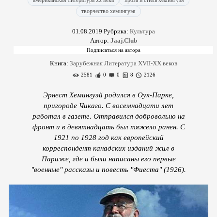
американская литература xx века
проза и стиль хемингуэя
творчество хемингуэя
01.08.2019
Рубрика:
Культура
Автор:
Jaaj.Club
Книга:
Зарубежная Литература XVII-XX веков
2581
0
0
8
2126
Эрнест Хемингуэй родился в Оук-Парке,
пригороде Чикаго. С восемнадцати лет
работал в газете. Отправился добровольно на
фронт и в девятнадцать был тяжело ранен. С
1921 по 1928 год как европейский
корреспондент канадских изданий жил в
Париже, где и были написаны его первые
"военные" рассказы и повесть "Фиеста" (1926).